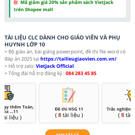
Mã giảm giá 20% sản phẩm sách VietJack
trên Shopee mall
TÀI LIỆU CLC DÀNH CHO GIÁO VIÊN VÀ PHỤ
HUYNH LỚP 10
+ Bộ giáo án, bài giảng powerpoint, đề thi file word có
đáp án 2025 tại
https://tailieugiaovien.com.vn/
+ Hỗ trợ zalo:
VietJack Official
+ Tổng đài hỗ trợ đăng ký :
084 283 45 85
Đề thi HSG 11
Trắc nghiệm đúng sai 11
(
8
tài liệu )
(
8
tài liệu )
XEM TẤT CẢ