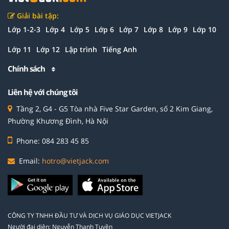
Giải bài tập:
Lớp 1-2-3
Lớp 4
Lớp 5
Lớp 6
Lớp 7
Lớp 8
Lớp 9
Lớp 10
Lớp 11
Lớp 12
Lập trình
Tiếng Anh
Chính sách
Liên hệ với chúng tôi
Tầng 2, G4 - G5 Tòa nhà Five Star Garden, số 2 Kim Giang,
Phường Khương Đình, Hà Nội
Phone: 084 283 45 85
Email:
hotro@vietjack.com
CÔNG TY TNHH ĐẦU TƯ VÀ DỊCH VỤ GIÁO DỤC VIETJACK
Người đại diện: Nguyễn Thanh Tuyền