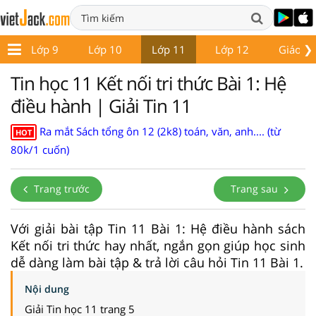
❯
8
Lớp 9
Lớp 10
Lớp 11
Lớp 12
Giáo án
Tin học 11 Kết nối tri thức Bài 1: Hệ
điều hành | Giải Tin 11
Ra mắt Sách tổng ôn 12 (2k8) toán, văn, anh.... (từ
HOT
80k/1 cuốn)
Trang trước
Trang sau
Với giải bài tập Tin 11 Bài 1: Hệ điều hành sách
Kết nối tri thức hay nhất, ngắn gọn giúp học sinh
dễ dàng làm bài tập & trả lời câu hỏi Tin 11 Bài 1.
Nội dung
Giải Tin học 11 trang 5