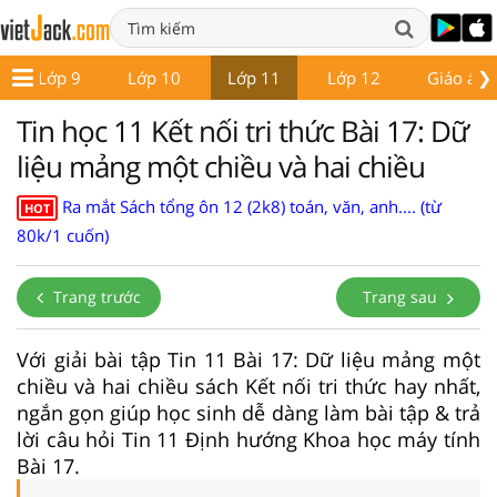
❯
Lớp 9
Lớp 10
Lớp 11
Lớp 12
Giáo án -
Tin học 11 Kết nối tri thức Bài 17: Dữ
liệu mảng một chiều và hai chiều
Ra mắt Sách tổng ôn 12 (2k8) toán, văn, anh.... (từ
HOT
80k/1 cuốn)
Trang trước
Trang sau
Với giải bài tập Tin 11 Bài 17: Dữ liệu mảng một
chiều và hai chiều sách Kết nối tri thức hay nhất,
ngắn gọn giúp học sinh dễ dàng làm bài tập & trả
lời câu hỏi Tin 11 Định hướng Khoa học máy tính
Bài 17.