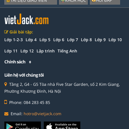
TÀI LIỆU GIÁO VIÊN
KHÓA HỌC
HỎI ĐÁP
Giải bài tập:
Lớp 1-2-3
Lớp 4
Lớp 5
Lớp 6
Lớp 7
Lớp 8
Lớp 9
Lớp 10
Lớp 11
Lớp 12
Lập trình
Tiếng Anh
Chính sách
Liên hệ với chúng tôi
Tầng 2, G4 - G5 Tòa nhà Five Star Garden, số 2 Kim Giang,
Phường Khương Đình, Hà Nội
Phone: 084 283 45 85
Email:
hotro@vietjack.com