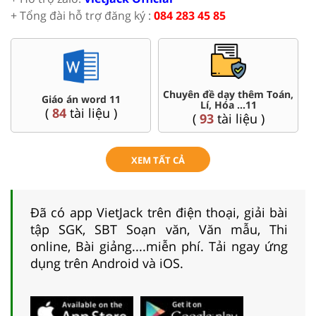
+ Tổng đài hỗ trợ đăng ký :
084 283 45 85
Chuyên đề dạy thêm Toán,
Giáo án word 11
Lí, Hóa ...11
(
84
tài liệu )
(
93
tài liệu )
XEM TẤT CẢ
Đã có app VietJack trên điện thoại, giải bài
tập SGK, SBT Soạn văn, Văn mẫu, Thi
online, Bài giảng....miễn phí. Tải ngay ứng
dụng trên Android và iOS.