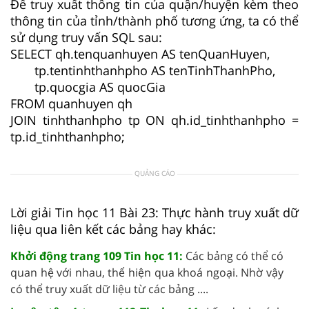
Để truy xuất thông tin của quận/huyện kèm theo
thông tin của tỉnh/thành phố tương ứng, ta có thể
sử dụng truy vấn SQL sau:
SELECT qh.tenquanhuyen AS tenQuanHuyen,
tp.tentinhthanhpho AS tenTinhThanhPho,
tp.quocgia AS quocGia
FROM quanhuyen qh
JOIN tinhthanhpho tp ON qh.id_tinhthanhpho =
tp.id_tinhthanhpho;
QUẢNG CÁO
Lời giải Tin học 11 Bài 23: Thực hành truy xuất dữ
liệu qua liên kết các bảng hay khác:
Khởi động trang 109 Tin học 11:
Các bảng có thể có
quan hệ với nhau, thể hiện qua khoá ngoại. Nhờ vậy
có thể truy xuất dữ liệu từ các bảng ....