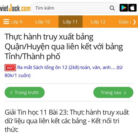
❯
Lớp 9
Lớp 10
Lớp 11
Lớp 12
Giáo án -
Thực hành truy xuất bảng
Quận/Huyện qua liên kết với bảng
Tỉnh/Thành phố
Ra mắt Sách tổng ôn 12 (2k8) toán, văn, anh.... (từ
HOT
80k/1 cuốn)
Trang trước
Trang sau
Giải Tin học 11 Bài 23: Thực hành truy xuất
dữ liệu qua liên kết các bảng - Kết nối tri
thức