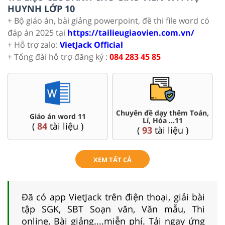
HUYNH LỚP 10
+ Bộ giáo án, bài giảng powerpoint, đề thi file word có
đáp án 2025 tại
https://tailieugiaovien.com.vn/
+ Hỗ trợ zalo:
VietJack Official
+ Tổng đài hỗ trợ đăng ký :
084 283 45 85
Chuyên đề dạy thêm Toán,
Giáo án word 11
Lí, Hóa ...11
(
84
tài liệu )
(
93
tài liệu )
XEM TẤT CẢ
Đã có app VietJack trên điện thoại, giải bài
tập SGK, SBT Soạn văn, Văn mẫu, Thi
online, Bài giảng....miễn phí. Tải ngay ứng