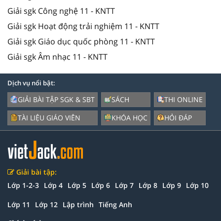
Giải sgk Công nghệ 11 - KNTT
Giải sgk Hoạt động trải nghiệm 11 - KNTT
Giải sgk Giáo dục quốc phòng 11 - KNTT
Giải sgk Âm nhạc 11 - KNTT
Dịch vụ nổi bật:
GIẢI BÀI TẬP SGK & SBT
SÁCH
THI ONLINE
TÀI LIỆU GIÁO VIÊN
KHÓA HỌC
HỎI ĐÁP
Giải bài tập:
Lớp 1-2-3
Lớp 4
Lớp 5
Lớp 6
Lớp 7
Lớp 8
Lớp 9
Lớp 10
Lớp 11
Lớp 12
Lập trình
Tiếng Anh