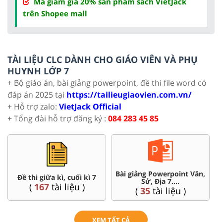
Mã giảm giá 20% sản phẩm sách VietJack
trên Shopee mall
TÀI LIỆU CLC DÀNH CHO GIÁO VIÊN VÀ PHỤ
HUYNH LỚP 7
+ Bộ giáo án, bài giảng powerpoint, đề thi file word có
đáp án 2025 tại
https://tailieugiaovien.com.vn/
+ Hỗ trợ zalo:
VietJack Official
+ Tổng đài hỗ trợ đăng ký :
084 283 45 85
Bài giảng Powerpoint Văn,
Đề thi giữa kì, cuối kì 7
Sử, Địa 7....
(
167
tài liệu )
(
35
tài liệu )
XEM TẤT CẢ