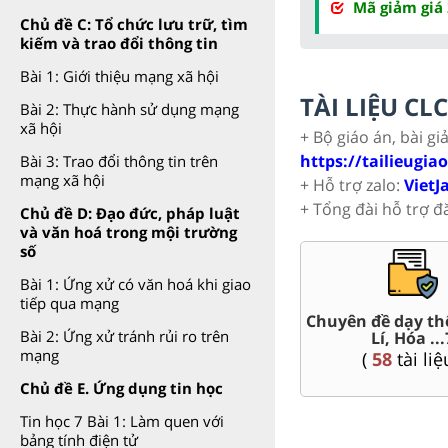
Mã giảm giá
Chủ đề C: Tổ chức lưu trữ, tìm
kiếm và trao đổi thông tin
Bài 1: Giới thiệu mạng xã hội
TÀI LIỆU C
Bài 2: Thực hành sử dụng mạng
xã hội
+ Bộ giáo án, bài gi
https://tailieugia
Bài 3: Trao đổi thông tin trên
mạng xã hội
+ Hỗ trợ zalo:
VietJ
+ Tổng đài hỗ trợ đ
Chủ đề D: Đạo đức, pháp luật
và văn hoá trong mội trường
số
Bài 1: Ứng xử có văn hoá khi giao
tiếp qua mạng
t Văn,
Chuyên đề dạy th
Giáo án word 7
Bài 2: Ứng xử tránh rủi ro trên
Lí, Hóa ...
(
80
tài liệu )
mạng
(
58
tài liệ
Chủ đề E. Ứng dụng tin học
Tin học 7 Bài 1: Làm quen với
bảng tính điện tử