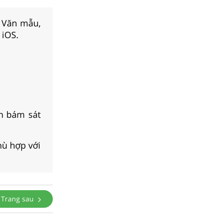
, Văn mẫu,
 iOS.
n bám sát
hù hợp với
Trang sau