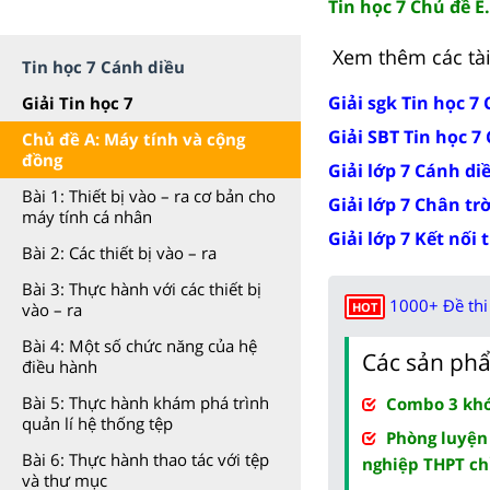
Tin học 7 Chủ đề E
Xem thêm các tài 
Tin học 7 Cánh diều
Giải sgk Tin học 7
Giải Tin học 7
Giải SBT Tin học 7
Chủ đề A: Máy tính và cộng
đồng
Giải lớp 7 Cánh di
Bài 1: Thiết bị vào – ra cơ bản cho
Giải lớp 7 Chân tr
máy tính cá nhân
Giải lớp 7 Kết nối 
Bài 2: Các thiết bị vào – ra
Bài 3: Thực hành với các thiết bị
1000+ Đề thi 
vào – ra
HOT
Bài 4: Một số chức năng của hệ
Các sản phẩ
điều hành
Bài 5: Thực hành khám phá trình
Combo 3 khóa
quản lí hệ thống tệp
Phòng luyện
Bài 6: Thực hành thao tác với tệp
nghiệp THPT ch
và thư mục