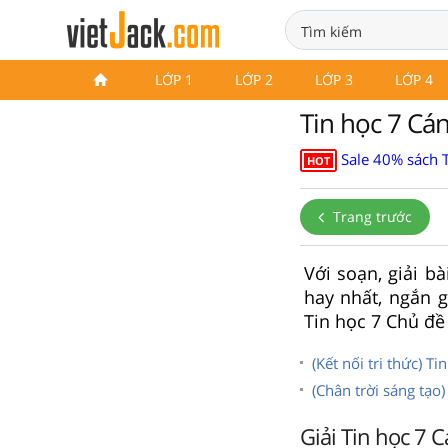
LỚP 1
LỚP 2
LỚP 3
LỚP 4
Tin học 7 Cá
Sale 40% sách 
HOT
Trang trước
Với soạn, giải b
hay nhất, ngắn g
Tin học 7 Chủ đề
(Kết nối tri thức) T
(Chân trời sáng tạo
Giải Tin học 7 