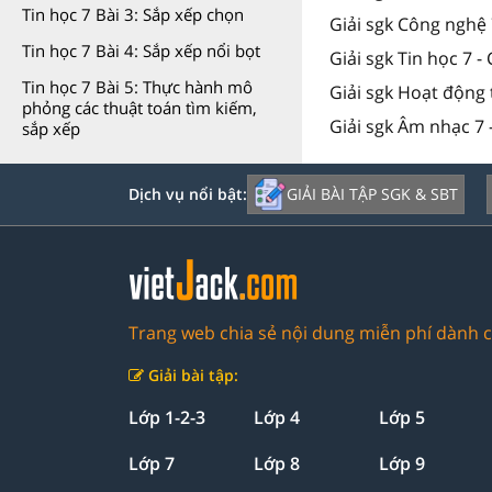
Tin học 7 Bài 3: Sắp xếp chọn
Giải sgk Công nghệ 
Tin học 7 Bài 4: Sắp xếp nổi bọt
Giải sgk Tin học 7 -
Tin học 7 Bài 5: Thực hành mô
Giải sgk Hoạt động 
phỏng các thuật toán tìm kiếm,
Giải sgk Âm nhạc 7 
sắp xếp
GIẢI BÀI TẬP SGK & SBT
Dịch vụ nổi bật:
Trang web chia sẻ nội dung miễn phí dành c
Giải bài tập:
Lớp 1-2-3
Lớp 4
Lớp 5
Lớp 7
Lớp 8
Lớp 9