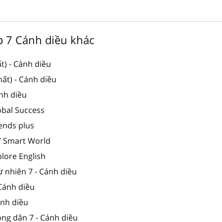
ớp 7 Cánh diều khác
t) - Cánh diều
ất) - Cánh diều
ánh diều
obal Success
iends plus
 7 Smart World
plore English
ự nhiên 7 - Cánh diều
 Cánh diều
Cánh diều
ông dân 7 - Cánh diều