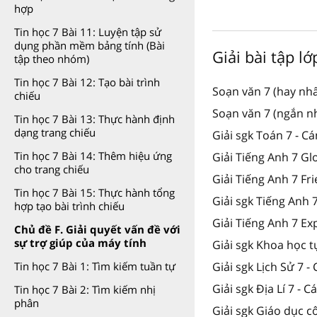
hợp
Tin học 7 Bài 11: Luyện tập sử
dụng phần mềm bảng tính (Bài
Giải bài tập l
tập theo nhóm)
Tin học 7 Bài 12: Tạo bài trình
Soạn văn 7 (hay nhấ
chiếu
Soạn văn 7 (ngắn nh
Tin học 7 Bài 13: Thực hành định
dạng trang chiếu
Giải sgk Toán 7 - C
Tin học 7 Bài 14: Thêm hiệu ứng
Giải Tiếng Anh 7 Gl
cho trang chiếu
Giải Tiếng Anh 7 Fr
Tin học 7 Bài 15: Thực hành tổng
Giải sgk Tiếng Anh
hợp tạo bài trình chiếu
Giải Tiếng Anh 7 Ex
Chủ đề F. Giải quyết vấn đề với
sự trợ giúp của máy tính
Giải sgk Khoa học t
Tin học 7 Bài 1: Tìm kiếm tuần tự
Giải sgk Lịch Sử 7 -
Giải sgk Địa Lí 7 - 
Tin học 7 Bài 2: Tìm kiếm nhị
phân
Giải sgk Giáo dục c