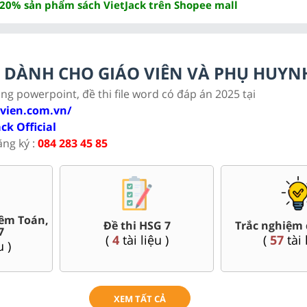
 20% sản phẩm sách VietJack trên Shopee mall
LC DÀNH CHO GIÁO VIÊN VÀ PHỤ HUYN
ảng powerpoint, đề thi file word có đáp án 2025 tại
ovien.com.vn/
ack Official
ăng ký :
084 283 45 85
êm Toán,
Đề thi HSG 7
Trắc nghiệm 
7
(
4
tài liệu )
(
57
tài 
u )
XEM TẤT CẢ