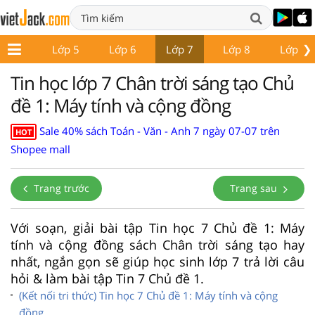
❯
Lớp 4
Lớp 5
Lớp 6
Lớp 7
Lớp 8
Lớp 9
Tin học lớp 7 Chân trời sáng tạo Chủ
đề 1: Máy tính và cộng đồng
Sale 40% sách Toán - Văn - Anh 7 ngày 07-07 trên
HOT
Shopee mall
Trang trước
Trang sau
Với soạn, giải bài tập Tin học 7 Chủ đề 1: Máy
tính và cộng đồng sách Chân trời sáng tạo hay
nhất, ngắn gọn sẽ giúp học sinh lớp 7 trả lời câu
hỏi & làm bài tập Tin 7 Chủ đề 1.
(Kết nối tri thức) Tin học 7 Chủ đề 1: Máy tính và cộng
đồng