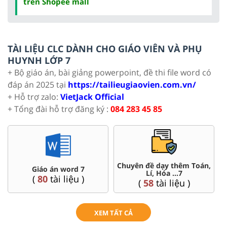
trên Shopee mall
TÀI LIỆU CLC DÀNH CHO GIÁO VIÊN VÀ PHỤ
HUYNH LỚP 7
+ Bộ giáo án, bài giảng powerpoint, đề thi file word có
đáp án 2025 tại
https://tailieugiaovien.com.vn/
+ Hỗ trợ zalo:
VietJack Official
+ Tổng đài hỗ trợ đăng ký :
084 283 45 85
Chuyên đề dạy thêm Toán,
Giáo án word 7
Lí, Hóa ...7
(
80
tài liệu )
(
58
tài liệu )
XEM TẤT CẢ