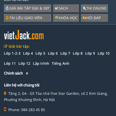
GIẢI BÀI TẬP SGK & SBT
SÁCH
THI ONLINE
TÀI LIỆU GIÁO VIÊN
KHÓA HỌC
HỎI ĐÁP
Giải bài tập:
Lớp 1-2-3
Lớp 4
Lớp 5
Lớp 6
Lớp 7
Lớp 8
Lớp 9
Lớp 10
Lớp 11
Lớp 12
Lập trình
Tiếng Anh
Chính sách
Liên hệ với chúng tôi
Tầng 2, G4 - G5 Tòa nhà Five Star Garden, số 2 Kim Giang,
Phường Khương Đình, Hà Nội
Phone: 084 283 45 85