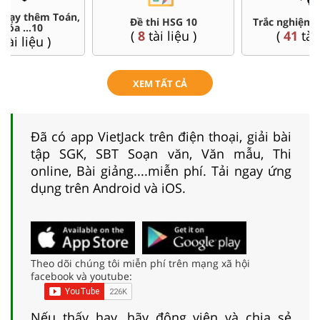
Đề thi HSG 10
Trắc nghiệm đúng sai 10
(
8
tài liệu )
(
41
tài liệu )
XEM TẤT CẢ
Đã có app VietJack trên điện thoại, giải bài
tập SGK, SBT Soạn văn, Văn mẫu, Thi
online, Bài giảng....miễn phí. Tải ngay ứng
dụng trên Android và iOS.
Theo dõi chúng tôi miễn phí trên mạng xã hội
facebook và youtube:
Nếu thấy hay, hãy động viên và chia sẻ