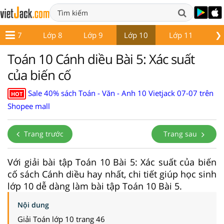
❯
Lớp 7
Lớp 8
Lớp 9
Lớp 10
Lớp 11
Lớ
Toán 10 Cánh diều Bài 5: Xác suất
của biến cố
Sale 40% sách Toán - Văn - Anh 10 Vietjack 07-07 trên
HOT
Shopee mall
Trang trước
Trang sau
Với giải bài tập Toán 10 Bài 5: Xác suất của biến
cố sách Cánh diều hay nhất, chi tiết giúp học sinh
lớp 10 dễ dàng làm bài tập Toán 10 Bài 5.
Nội dung
Giải Toán lớp 10 trang 46