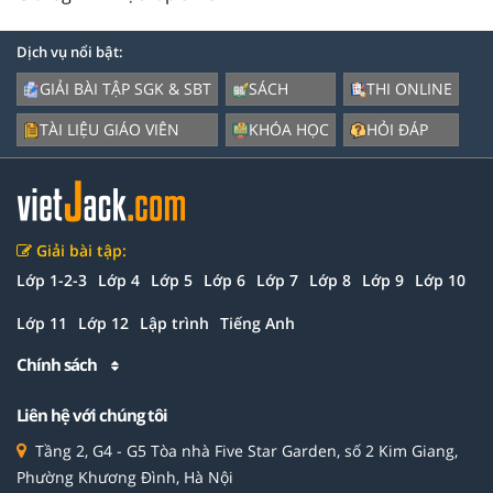
Dịch vụ nổi bật:
GIẢI BÀI TẬP SGK & SBT
SÁCH
THI ONLINE
TÀI LIỆU GIÁO VIÊN
KHÓA HỌC
HỎI ĐÁP
Giải bài tập:
Lớp 1-2-3
Lớp 4
Lớp 5
Lớp 6
Lớp 7
Lớp 8
Lớp 9
Lớp 10
Lớp 11
Lớp 12
Lập trình
Tiếng Anh
Chính sách
Liên hệ với chúng tôi
Tầng 2, G4 - G5 Tòa nhà Five Star Garden, số 2 Kim Giang,
Phường Khương Đình, Hà Nội