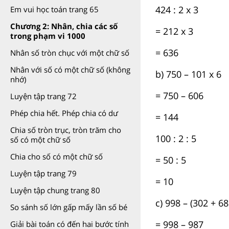
424 : 2 x 3
Em vui học toán trang 65
Chương 2: Nhân, chia các số
= 212 x 3
trong phạm vi 1000
= 636
Nhân số tròn chục với một chữ số
Nhân với số có một chữ số (không
b) 750 – 101 x 6
nhớ)
= 750 – 606
Luyện tập trang 72
Phép chia hết. Phép chia có dư
= 144
Chia số tròn trục, tròn trăm cho
100 : 2 : 5
số có một chữ số
Chia cho số có một chữ số
= 50 : 5
Luyện tập trang 79
= 10
Luyện tập chung trang 80
c) 998 – (302 + 68
So sánh số lớn gấp mấy lần số bé
= 998 – 987
Giải bài toán có đến hai bước tính