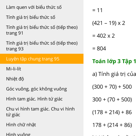
Làm quen với biểu thức số
= 11
Tính giá trị biểu thức số
(421 – 19) x 2
Tính giá trị biểu thức số (tiếp theo)
trang 91
= 402 x 2
Tính giá trị biểu thức số (tiếp theo)
= 804
trang 93
Luyện tập chung trang 95
Toán lớp 3 Tập 1
Mi-li-lít
a) Tính giá trị củ
Nhiệt độ
(300 + 70) + 500
Góc vuông, góc không vuông
300 + (70 + 500)
Hình tam giác. Hình tứ giác
Chu vi hình tam giác. Chu vi hình
(178 + 214) + 86
tứ giác
178 + (214 + 86)
Hình chữ nhật
Hình vuông