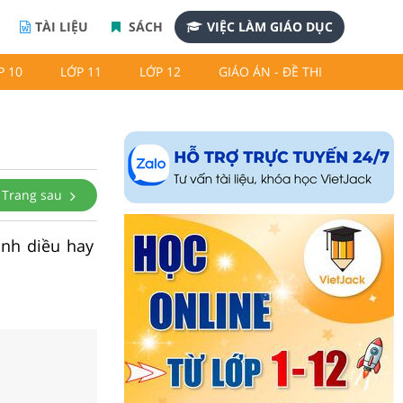
TÀI LIỆU
SÁCH
VIỆC LÀM GIÁO DỤC
P 10
LỚP 11
LỚP 12
GIÁO ÁN - ĐỀ THI
Trang sau
ánh diều hay