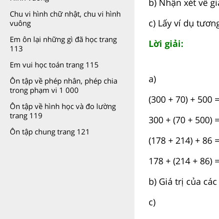
b) Nhận xét về gi
Chu vi hình chữ nhật, chu vi hình
c) Lấy ví dụ tươn
vuông
Em ôn lại những gì đã học trang
Lời giải:
113
Em vui học toán trang 115
a)
Ôn tập về phép nhân, phép chia
trong phạm vi 1 000
(300 + 70) + 500 
Ôn tập về hình học và đo lường
trang 119
300 + (70 + 500) 
Ôn tập chung trang 121
(178 + 214) + 86 
178 + (214 + 86) 
b) Giá trị của cá
c)