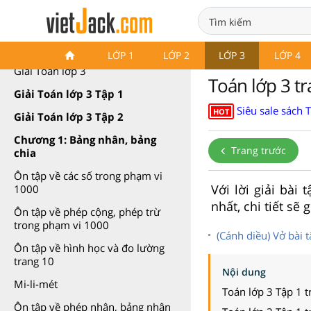
Toán lớp 3 Cánh diều
LỚP 1
LỚP 2
LỚP 3
LỚP 4
Giải Toán lớp 3
Toán lớp 3 t
Giải Toán lớp 3 Tập 1
Siêu sale sách 
HOT
Giải Toán lớp 3 Tập 2
Chương 1: Bảng nhân, bảng
Trang trước
chia
Ôn tập về các số trong phạm vi
Với lời giải bài
1000
nhất, chi tiết sẽ
Ôn tập về phép cộng, phép trừ
trong phạm vi 1000
(Cánh diều) Vở bài 
Ôn tập về hình học và đo lường
trang 10
Nội dung
Mi-li-mét
Toán lớp 3 Tập 1 t
Ôn tập về phép nhân, bảng nhân