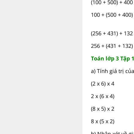
(100 + 500) + 400
100 + (500 + 400)
(256 + 431) + 132
256 + (431 + 132)
Toán lớp 3 Tập 1
a) Tính giá trị củ
(2 x 6) x 4
2 x (6 x 4)
(8 x 5) x 2
8 x (5 x 2)
b) Nhận xét về gi