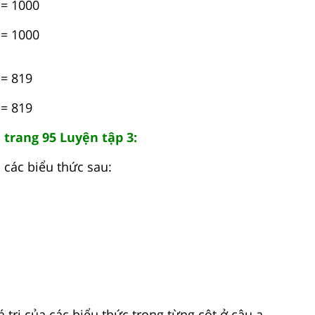
 = 1000
 = 1000
 = 819
 = 819
 trang 95 Luyện tập 3:
a các biểu thức sau:
á trị của các biểu thức trong từng cột ở câu a.