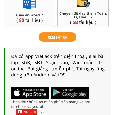
Chuyên đề dạy thêm Toán,
 án word 7
Đề thi 
Lí, Hóa ...7
0
tài liệu )
(
4
tài 
(
58
tài liệu )
XEM TẤT CẢ
Đã có app VietJack trên điện thoại, giải bài
tập SGK, SBT Soạn văn, Văn mẫu, Thi
online, Bài giảng....miễn phí. Tải ngay ứng
dụng trên Android và iOS.
Theo dõi chúng tôi miễn phí trên mạng xã hội
facebook và youtube: