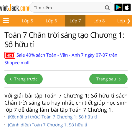
❯
Lớp 4
Lớp 5
Lớp 6
Lớp 7
Lớp 8
Lớp 9
Toán 7 Chân trời sáng tạo Chương 1:
Số hữu tỉ
Sale 40% sách Toán - Văn - Anh 7 ngày 07-07 trên
HOT
Shopee mall
Trang trước
Trang sau
Với giải bài tập Toán 7 Chương 1: Số hữu tỉ sách
Chân trời sáng tạo hay nhất, chi tiết giúp học sinh
lớp 7 dễ dàng làm bài tập Toán 7 Chương 1.
(Kết nối tri thức) Toán 7 Chương 1: Số hữu tỉ
(Cánh diều) Toán 7 Chương 1. Số hữu tỉ