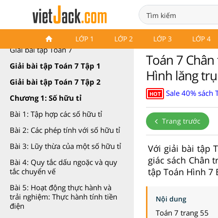
Giải Toán 7 Chân trời sáng tạo
LỚP 1
LỚP 2
LỚP 3
LỚP 4
Giải bài tập Toán 7
Toán 7 Chân t
Giải bài tập Toán 7 Tập 1
Hình lăng trụ
Giải bài tập Toán 7 Tập 2
Sale 40% sách 
HOT
Chương 1: Số hữu tỉ
Bài 1: Tập hợp các số hữu tỉ
Trang trước
Bài 2: Các phép tính với số hữu tỉ
Bài 3: Lũy thừa của một số hữu tỉ
Với giải bài tập
giác sách Chân tr
Bài 4: Quy tắc dấu ngoặc và quy
tập Toán Hình 7 B
tắc chuyển vế
Bài 5: Hoạt động thực hành và
trải nghiệm: Thực hành tính tiền
Nội dung
điện
Toán 7 trang 55