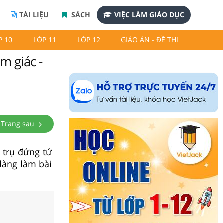
TÀI LIỆU
SÁCH
VIỆC LÀM GIÁO DỤC
P 10
LỚP 11
LỚP 12
GIÁO ÁN - ĐỀ THI
m giác -
Trang sau
g trụ đứng tứ
 dàng làm bài