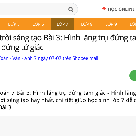
HỌC ONLINE
LỚP 5
LỚP 6
LỚP 7
LỚP 8
LỚP 9
LỚ
rời sáng tạo Bài 3: Hình lăng trụ đứng ta
 đứng tứ giác
Toán - Văn - Anh 7 ngày 07-07 trên Shopee mall
 Toán 7 Bài 3: Hình lăng trụ đứng tam giác - Hình lăn
ời sáng tạo hay nhất, chi tiết giúp học sinh lớp 7 dễ
ài 3.