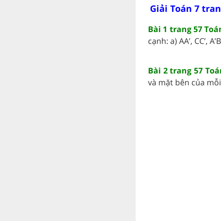
Giải Toán 7 tran
Bài 1 trang 57 Toá
cạnh: a) AA’, CC’, A’B’
Bài 2 trang 57 Toá
và mặt bên của mỗi h