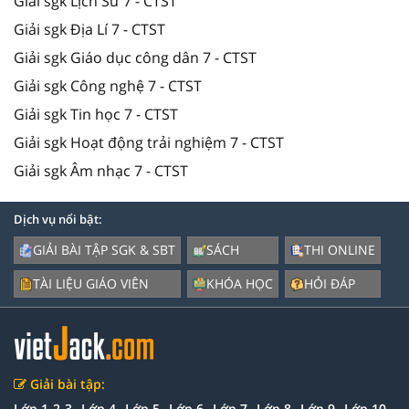
Giải sgk Lịch Sử 7 - CTST
Giải sgk Địa Lí 7 - CTST
Giải sgk Giáo dục công dân 7 - CTST
Giải sgk Công nghệ 7 - CTST
Giải sgk Tin học 7 - CTST
Giải sgk Hoạt động trải nghiệm 7 - CTST
Giải sgk Âm nhạc 7 - CTST
Dịch vụ nổi bật:
GIẢI BÀI TẬP SGK & SBT
SÁCH
THI ONLINE
TÀI LIỆU GIÁO VIÊN
KHÓA HỌC
HỎI ĐÁP
Giải bài tập:
Lớp 1-2-3
Lớp 4
Lớp 5
Lớp 6
Lớp 7
Lớp 8
Lớp 9
Lớp 10