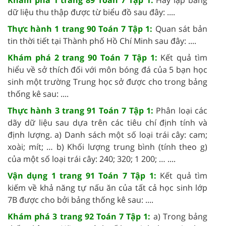
Khám phá 1 trang 89 Toán 7 Tập 1:
Hãy lập bảng
dữ liệu thu thập được từ biểu đồ sau đây: ....
Thực hành 1 trang 90 Toán 7 Tập 1:
Quan sát bản
tin thời tiết tại Thành phố Hồ Chí Minh sau đây: ....
Khám phá 2 trang 90 Toán 7 Tập 1:
Kết quả tìm
hiểu về sở thích đối với môn bóng đá của 5 bạn học
sinh một trường Trung học sở được cho trong bảng
thống kê sau: ....
Thực hành 3 trang 91 Toán 7 Tập 1:
Phân loại các
dãy dữ liệu sau dựa trên các tiêu chí định tính và
định lượng. a) Danh sách một số loại trái cây: cam;
xoài; mít; … b) Khối lượng trung bình (tính theo g)
của một số loại trái cây: 240; 320; 1 200; … ....
Vận dụng 1 trang 91 Toán 7 Tập 1:
Kết quả tìm
kiếm về khả năng tự nấu ăn của tất cả học sinh lớp
7B được cho bởi bảng thống kê sau: ....
Khám phá 3 trang 92 Toán 7 Tập 1:
a) Trong bảng