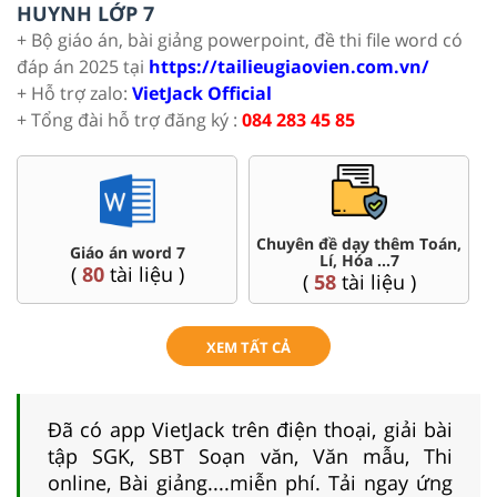
HUYNH LỚP 7
+ Bộ giáo án, bài giảng powerpoint, đề thi file word có
đáp án 2025 tại
https://tailieugiaovien.com.vn/
+ Hỗ trợ zalo:
VietJack Official
+ Tổng đài hỗ trợ đăng ký :
084 283 45 85
ạy thêm Toán,
Đề thi HSG 7
Trắc nghiệm đú
óa ...7
(
4
tài liệu )
(
57
tài li
i liệu )
XEM TẤT CẢ
Đã có app VietJack trên điện thoại, giải bài
tập SGK, SBT Soạn văn, Văn mẫu, Thi
online, Bài giảng....miễn phí. Tải ngay ứng