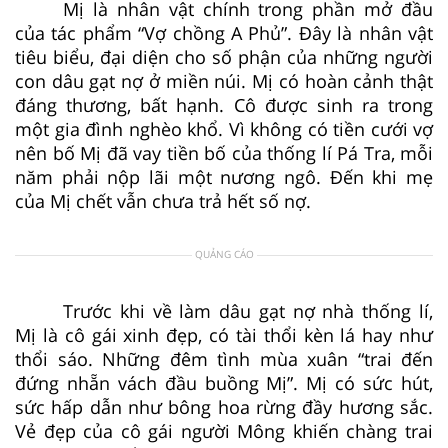
Mị là nhân vật chính trong phần mở đầu
của tác phẩm “Vợ chồng A Phủ”. Đây là nhân vật
tiêu biểu, đại diện cho số phận của những người
con dâu gạt nợ ở miền núi. Mị có hoàn cảnh thật
đáng thương, bất hạnh. Cô được sinh ra trong
một gia đình nghèo khổ. Vì không có tiền cưới vợ
nên bố Mị đã vay tiền bố của thống lí Pá Tra, mỗi
năm phải nộp lãi một nương ngô. Đến khi mẹ
của Mị chết vẫn chưa trả hết số nợ.
QUẢNG CÁO
Trước khi về làm dâu gạt nợ nhà thống lí,
Mị là cô gái xinh đẹp, có tài thổi kèn lá hay như
thổi sáo. Những đêm tình mùa xuân “trai đến
đứng nhẵn vách đầu buồng Mị”. Mị có sức hút,
sức hấp dẫn như bông hoa rừng đầy hương sắc.
Vẻ đẹp của cô gái người Mông khiến chàng trai