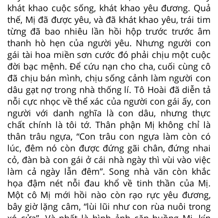
khát khao cuộc sống, khát khao yêu đương. Quả
thế, Mị đã được yêu, và đã khát khao yêu, trái tim
từng đã bao nhiêu lần hồi hộp trước trước âm
thanh hò hẹn của người yêu. Nhưng người con
gái tài hoa miền sơn cước đó phải chịu một cuộc
đời bạc mệnh. Để cứu nạn cho cha, cuối cùng cô
đã chịu bán mình, chịu sống cảnh làm người con
dâu gạt nợ trong nhà thống lí. Tô Hoài đã diễn tả
nỗi cực nhọc về thể xác của người con gái ấy, con
người với danh nghĩa là con dâu, nhưng thực
chất chính là tôi tớ. Thân phận Mị không chỉ là
thân trâu ngựa, “Con trâu con ngựa làm còn có
lúc, đêm nó còn được đứng gãi chân, đứng nhai
cỏ, đàn bà con gái ở cái nhà ngày thì vùi vào việc
làm cả ngày lẫn đêm”. Song nhà văn còn khắc
họa đậm nét nỗi đau khổ về tinh thần của Mị.
Một cô Mị mới hồi nào còn rạo rực yêu đương,
bây giờ lặng câm, “lùi lũi như con rùa nuôi trong
xó cửa”. Và nhất là hình ảnh căn buồng Mị, kín