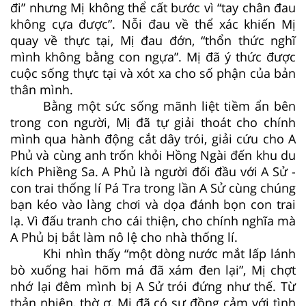
đi” nhưng Mị không thể cất bước vì “tay chân đau
không cựa được”. Nỗi đau về thể xác khiến Mị
quay về thực tại, Mị đau đớn, “thổn thức nghĩ
mình không bằng con ngựa”. Mị đã ý thức được
cuộc sống thực tại và xót xa cho số phận của bản
thân mình.
Bằng một sức sống mãnh liệt tiềm ẩn bên
trong con người, Mị đã tự giải thoát cho chính
mình qua hành động cắt dây trói, giải cứu cho A
Phủ và cùng anh trốn khỏi Hồng Ngài đến khu du
kích Phiềng Sa. A Phủ là người đối đầu với A Sử -
con trai thống lí Pá Tra trong lần A Sử cùng chúng
bạn kéo vào làng chơi và dọa đánh bọn con trai
lạ. Vì đấu tranh cho cái thiện, cho chính nghĩa mà
A Phủ bị bắt làm nô lệ cho nhà thống lí.
Khi nhìn thấy “một dòng nước mắt lấp lánh
bò xuống hai hõm má đã xám đen lại”, Mị chợt
nhớ lại đêm mình bị A Sử trói đứng như thế. Từ
thản nhiên, thờ ơ, Mị đã có sự đồng cảm với tình