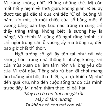
Mị càng không nói”. Không những thế, Mị còn
mất hết ý niệm về thời gian, không gian. Điều ấy
được tác giả đặc tả qua chi tiết: “Ở cái buồng Mị
nằm, kín mít, có một chiếc cửa sổ bằng một lỗ
vuông bằng bàn tay. Lúc nào trông ra cũng chỉ
thấy trăng trắng, không biết là sương hay là
nắng”. Và chính Mị cũng đã nghĩ rằng “mình cứ
chỉ ngồi trong cái lỗ vuông ấy mà trông ra, đến
bao giờ chết thì thôi”.
Ngỡ tưởng cô gái ấy tồn tại như cái xác
không hồn trong nhà thống lí nhưng không khí
của mùa xuân đã làm tâm hồn và lòng yêu đời
của Mị trỗi dậy. Tiếng sáo rủ bạn đi chơi mang
âm hưởng bồi hồi, tha thiết, rạo rực khiến Mị nhớ
đến quá khứ, nhớ đến cuộc sống tự do của mình
trước đây. Mị nhẩm thầm theo lời bài hát:
“Mày có có con trai con gái rồi
Mày đi làm nương
Ta không có con trai con gái