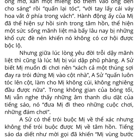
ống mỡ, xắn một miếng bỏ thêm vào ống đèn
cho sáng” rồi “quấn lại tóc”, “với tay lấy cái váy
hoa vắt ở phía trong vách”. Hành động ấy của Mị
đã thể hiện sự hồi sinh trong tâm hồn, thể hiện
một sức sống mãnh liệt mà bấy lâu nay bị những
khổ cực đè nén khiến nó không có cơ hội được
bộc lộ.
Nhưng giữa lúc lòng yêu đời trỗi dậy mãnh
liệt thì cũng là lúc Mị bị vùi dập phũ phàng. A Sử
biết Mị muốn đi chơi nên “xách cả một thúng sợi
đay ra trói đứng Mị vào cột nhà”, A Sử “quấn luôn
tóc lên cột, làm cho Mị không cúi, không nghiêng
đầu được nữa”. Trong không gian của bóng tối,
Mị vẫn nghe thấy những âm thanh dìu dặt của
tiếng sáo, nó “đưa Mị đi theo những cuộc chơi,
những đám chơi”.
A Sử có thể trói buộc Mị về thể xác nhưng
không thể trói buộc được Mị về tâm hồn. Tiếng
sáo da diết như mời gọi đã khiến “Mị vùng bước