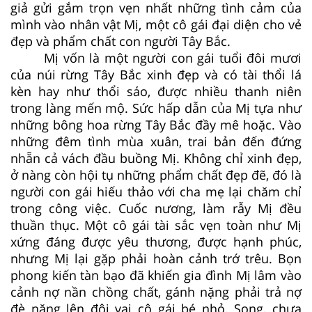
giả gửi gắm trọn vẹn nhất những tình cảm của
mình vào nhân vật Mị, một cô gái đại diện cho vẻ
đẹp và phẩm chất con người Tây Bắc.
Mị vốn là một người con gái tuổi đôi mươi
của núi rừng Tây Bắc xinh đẹp và có tài thổi lá
kèn hay như thổi sáo, được nhiều thanh niên
trong làng mến mộ. Sức hấp dẫn của Mị tựa như
những bông hoa rừng Tây Bắc đầy mê hoặc. Vào
những đêm tình mùa xuân, trai bản đến đứng
nhẵn cả vách đầu buồng Mị. Không chỉ xinh đẹp,
ở nàng còn hội tụ những phẩm chất đẹp đẽ, đó là
người con gái hiếu thảo với cha mẹ lại chăm chỉ
trong công việc. Cuốc nương, làm rẫy Mị đều
thuần thục. Một cô gái tài sắc vẹn toàn như Mị
xứng đáng được yêu thương, được hạnh phúc,
nhưng Mị lại gặp phải hoàn cảnh trớ trêu. Bọn
phong kiến tàn bạo đã khiến gia đình Mị lâm vào
cảnh nợ nần chồng chất, gánh nặng phải trả nợ
đè nặng lên đôi vai cô gái bé nhỏ. Song, chưa