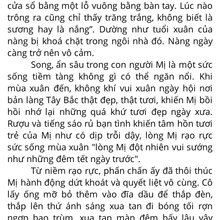
cửa sổ bằng một lỗ vuông bằng bàn tay. Lúc nào
trông ra cũng chỉ thấy trăng trắng, không biết là
sương hay là nắng”. Dường như tuổi xuân của
nàng bị khoá chặt trong ngôi nhà đó. Nàng ngày
càng trở nên vô cảm.
Song, ẩn sâu trong con người Mị là một sức
sống tiềm tàng không gì có thể ngăn nổi. Khi
mùa xuân đến, không khí vui xuân ngày hội nơi
bản làng Tây Bắc thật đẹp, thật tươi, khiến Mị bồi
hồi nhớ lại những quá khứ tươi đẹp ngày xưa.
Rượu và tiếng sáo rủ bạn tình khiến tâm hồn tươi
trẻ của Mị như có dịp trỗi dậy, lòng Mị rạo rực
sức sống mùa xuân "lòng Mị đột nhiên vui sướng
như những đêm tết ngày trước".
Từ niềm rạo rực, phấn chấn ấy đã thôi thúc
Mị hành động dứt khoát và quyết liệt vô cùng. Cô
lấy ống mỡ bỏ thêm vào đĩa dầu để thắp đèn,
thắp lên thứ ánh sáng xua tan đi bóng tối rợn
ngợp bao trùm, xua tan màn đêm bấy lâu vây