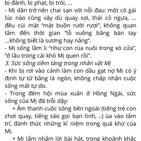
bị đánh, bị phạt, bị trói, ...
- Mị dần trở nên chai sạn với nỗi đau: một cô gái
lúc nào cũng vậy dù quay sợi, thái cỏ ngựa, ...
đều cúi mặt “mặt buồn rười rượi”, không quan
tâm đến thời gian “lỗ vuông bằng bàn tay
...không biết là sương hay nắng”.
- Mị sống lầm li “như con rùa nuôi trong xó cửa”,
“ở lâu trong cái khỏ Mị quen rồi”.
3. Sức sống tiềm tàng trong nhân vật Mị
- Khi bị rơi vào cảnh làm con dâu gạt nợ Mị có ý
định tự tử bằng lá ngón, không chấp nhận cuộc
sống mất tự do.
- Trong đêm hội mùa xuân ở Hồng Ngài, sức
sống của Mị đã trỗi dậy:
+ Âm thanh cuộc sống bên ngoài (tiếng trẻ con
chơi quay, tiếng sáo gọi bạn tình, ..) ùa vào tâm
trí, đánh thức những kỉ niệm trong quá khứ của
Mị.
+ Mị lẩm nhẩm lời bài hát, trong khoảnh khắc