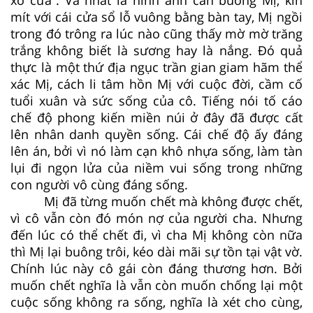
mít với cái cửa sổ lỗ vuông bằng bàn tay, Mị ngồi
trong đó trông ra lúc nào cũng thấy mờ mờ trăng
trắng không biết là sương hay là nắng. Đó quả
thực là một thứ địa ngục trần gian giam hãm thể
xác Mị, cách li tâm hồn Mị với cuộc đời, cầm cố
tuổi xuân và sức sống của cô. Tiếng nói tố cáo
chế độ phong kiến miền núi ở đây đã được cất
lên nhân danh quyền sống. Cái chế độ ấy đáng
lên án, bởi vì nó làm cạn khô nhựa sống, làm tàn
lụi đi ngọn lửa của niềm vui sống trong những
con người vô cùng đáng sống.
Mị đã từng muốn chết mà không được chết,
vì cô vẫn còn đó món nợ của người cha. Nhưng
đến lúc có thể chết đi, vì cha Mị không còn nữa
thì Mị lại buông trôi, kéo dài mãi sự tồn tại vật vờ.
Chính lúc này cô gái còn đáng thương hơn. Bởi
muốn chết nghĩa là vẫn còn muốn chống lại một
cuộc sống không ra sống, nghĩa là xét cho cùng,