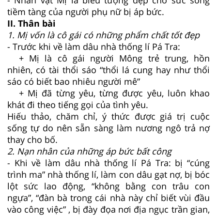
tiềm tàng của người phụ nữ bị áp bức.
II. Thân bài
1. Mị vốn là cô gái có những phẩm chất tốt đẹp
- Trước khi về làm dâu nhà thống lí Pá Tra:
+ Mị là cô gái người Mông trẻ trung, hồn
nhiên, có tài thổi sáo “thổi lá cung hay như thổi
sáo có biết bao nhiêu người mê”
+ Mị đã từng yêu, từng được yêu, luôn khao
khát đi theo tiếng gọi của tình yêu.
Hiếu thảo, chăm chỉ, ý thức được giá trị cuộc
sống tự do nên sẵn sàng làm nương ngô trả nợ
thay cho bố.
2. Nạn nhân của những áp bức bất công
- Khi về làm dâu nhà thống lí Pá Tra: bị “cúng
trình ma” nhà thống lí, làm con dâu gạt nợ, bị bóc
lột sức lao động, “không bằng con trâu con
ngựa”, “đàn bà trong cái nhà này chỉ biết vùi đầu
vào công việc” , bị đày đọa nơi địa ngục trần gian,