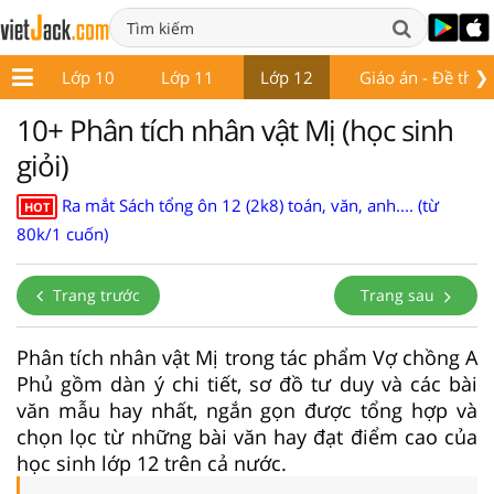
❯
 9
Lớp 10
Lớp 11
Lớp 12
Giáo án - Đề thi
10+ Phân tích nhân vật Mị (học sinh
giỏi)
Ra mắt Sách tổng ôn 12 (2k8) toán, văn, anh.... (từ
HOT
80k/1 cuốn)
Trang trước
Trang sau
Phân tích nhân vật Mị trong tác phẩm Vợ chồng A
Phủ gồm dàn ý chi tiết, sơ đồ tư duy và các bài
văn mẫu hay nhất, ngắn gọn được tổng hợp và
chọn lọc từ những bài văn hay đạt điểm cao của
học sinh lớp 12 trên cả nước.