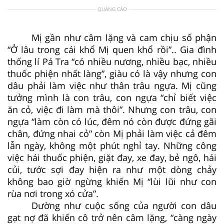
QUẢNG CÁO
Mị gần như câm lặng và cam chịu số phận
“Ở lâu trong cái khổ Mị quen khổ rồi”.. Gia đình
thống lí Pá Tra “có nhiều nương, nhiều bạc, nhiều
thuốc phiện nhất làng”, giàu có là vậy nhưng con
dâu phải làm việc như thân trâu ngựa. Mị cũng
tưởng mình là con trâu, con ngựa “chỉ biết việc
ăn cỏ, việc đi làm mà thôi”. Nhưng con trâu, con
ngựa “làm còn có lúc, đêm nó còn được đứng gãi
chân, đứng nhai cỏ” còn Mị phải làm việc cả đêm
lẫn ngày, không một phút nghỉ tay. Những công
việc hái thuốc phiện, giặt đay, xe đay, bẻ ngô, hái
củi, tước sợi đay hiện ra như một dòng chảy
không bao giờ ngừng khiến Mị “lùi lũi như con
rùa nơi trong xó cửa”.
Dường như cuộc sống của người con dâu
gạt nợ đã khiến cô trở nên câm lặng, “càng ngày