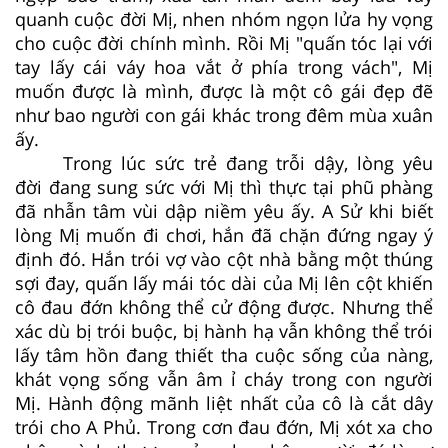
quanh cuộc đời Mị, nhen nhóm ngọn lửa hy vọng
cho cuộc đời chính mình. Rồi Mị "quấn tóc lại với
tay lấy cái váy hoa vắt ở phía trong vách", Mị
muốn được là mình, được là một cô gái đẹp đẽ
như bao người con gái khác trong đêm mùa xuân
ấy.
Trong lúc sức trẻ đang trỗi dậy, lòng yêu
đời đang sung sức với Mị thì thực tại phũ phàng
đã nhẫn tâm vùi dập niềm yêu ấy. A Sử khi biết
lòng Mị muốn đi chơi, hắn đã chặn đứng ngay ý
định đó. Hắn trói vợ vào cột nhà bằng một thúng
sợi đay, quấn lấy mái tóc dài của Mị lên cột khiến
cô đau đớn không thể cử động được. Nhưng thể
xác dù bị trói buộc, bị hành hạ vẫn không thể trói
lấy tâm hồn đang thiết tha cuộc sống của nàng,
khát vọng sống vẫn âm ỉ cháy trong con người
Mị. Hành động mãnh liệt nhất của cô là cắt dây
trói cho A Phủ. Trong cơn đau đớn, Mị xót xa cho