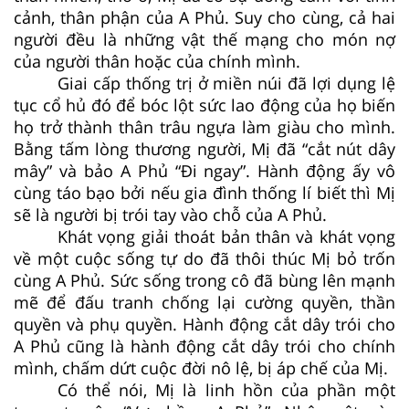
cảnh, thân phận của A Phủ. Suy cho cùng, cả hai
người đều là những vật thế mạng cho món nợ
của người thân hoặc của chính mình.
Giai cấp thống trị ở miền núi đã lợi dụng lệ
tục cổ hủ đó để bóc lột sức lao động của họ biến
họ trở thành thân trâu ngựa làm giàu cho mình.
Bằng tấm lòng thương người, Mị đã “cắt nút dây
mây” và bảo A Phủ “Đi ngay”. Hành động ấy vô
cùng táo bạo bởi nếu gia đình thống lí biết thì Mị
sẽ là người bị trói tay vào chỗ của A Phủ.
Khát vọng giải thoát bản thân và khát vọng
về một cuộc sống tự do đã thôi thúc Mị bỏ trốn
cùng A Phủ. Sức sống trong cô đã bùng lên mạnh
mẽ để đấu tranh chống lại cường quyền, thần
quyền và phụ quyền. Hành động cắt dây trói cho
A Phủ cũng là hành động cắt dây trói cho chính
mình, chấm dứt cuộc đời nô lệ, bị áp chế của Mị.
Có thể nói, Mị là linh hồn của phần một