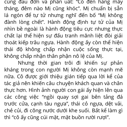
cùng đau đớn và phẫn uất: “Có đến hàng mấy
tháng, đêm nào Mị cũng khóc”. Mị chuẩn bị sẵn
lá ngón để tự tử nhưng nghĩ đến bố “Mị không
đành lòng chết”. Hành động định tự tử của Mị
nhìn bề ngoài là hành động tiêu cực nhưng thực
chất lại thể hiện sự đấu tranh mãnh liệt đòi giải
thoát kiếp trâu ngựa. Hành động ấy còn thể hiện
thái độ không chấp nhận cuộc sống thực tại,
không chấp nhận thân phận nô lệ của Mị.
Nhưng thời gian trôi đi khiến sự phản
kháng trong con người Mị không còn mạnh mẽ
nữa. Cô được giới thiệu gián tiếp qua lời kể của
tác giả nên khiến câu chuyện khách quan và chân
thực hơn. Hình ảnh người con gái ấy hiện lên qua
các công việc “ngồi quay sợi gai bên tảng đá
trước cửa, cạnh tàu ngựa”, thái cỏ ngựa, dệt vải,
chẻ củi, đi cõng nước dưới khe suối. Bất kể làm gì
thì “cô ấy cũng cúi mặt, mặt buồn rười rượi”.