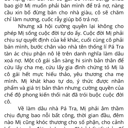
bao giờ Mị muốn phải bán mình để trả nợ, nàng
cầu xin bố đừng bán cho nhà giàu, cô sẽ chăm
chỉ làm nương, cuốc rẫy giúp bố trả nợ.
Nhưng xã hội cường quyền lại không cho
phép Mị sống cuộc đời tự do ấy. Cuộc đời Mị phải
chịu sự quyết định của kẻ khác, cuối cùng cô phải
bán mình, bước chân vào nhà tên thống lí Pá Tra
tàn ác chịu phận nô lệ trên danh nghĩa làm dâu
xoá nợ. Một cô gái sẵn sàng hi sinh bản thân để
cứu lấy cha mẹ, cứu lấy gia đình chứng tỏ Mị là
cô gái hết mực hiếu thảo, yêu thương cha mẹ
mình. Mị khát khao tự do, ý thức được nhân
phẩm và giá trị bản thân nhưng cường quyền của
chế độ phong kiến thối nát đã trói buộc cuộc đời
cô.
Về làm dâu nhà Pá Tra, Mị phải âm thầm
chịu đựng bao nỗi bất công, thời gian đầu, đêm
nào Mị cũng khóc thương cho số phận, cho cảnh