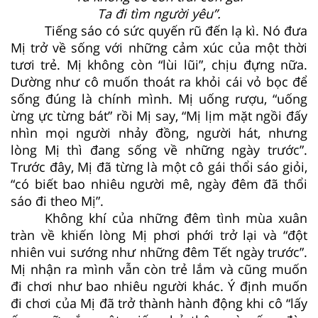
Ta đi tìm người yêu”.
Tiếng sáo có sức quyến rũ đến lạ kì. Nó đưa
Mị trở về sống với những cảm xúc của một thời
tươi trẻ. Mị không còn “lùi lũi”, chịu đựng nữa.
Dường như cô muốn thoát ra khỏi cái vỏ bọc để
sống đúng là chính mình. Mị uống rượu, “uống
ừng ực từng bát” rồi Mị say, “Mị lịm mặt ngồi đấy
nhìn mọi người nhảy đồng, người hát, nhưng
lòng Mị thì đang sống về những ngày trước”.
Trước đây, Mị đã từng là một cô gái thổi sáo giỏi,
“có biết bao nhiêu người mê, ngày đêm đã thổi
sáo đi theo Mị”.
Không khí của những đêm tình mùa xuân
tràn về khiến lòng Mị phơi phới trở lại và “đột
nhiên vui sướng như những đêm Tết ngày trước”.
Mị nhận ra mình vẫn còn trẻ lắm và cũng muốn
đi chơi như bao nhiêu người khác. Ý định muốn
đi chơi của Mị đã trở thành hành động khi cô “lấy