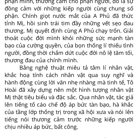
phận mình, thương cảm cho phận người, đó là sự
đồng cảm với những kiếp người cùng chung số
phận. Chính giọt nước mắt của A Phủ đã thức
tỉnh Mị, hồi sinh trái tim đầy những vết sẹo đau
thương. Mị quyết định cùng A Phủ chạy trốn. Giải
thoát cuộc đời mình khỏi những sức mạnh tàn
bạo của cường quyền, của bọn thống lí thiếu tình
người, đồng thời chấm dứt cuộc đời nô lệ tăm tối,
thương đau của chính mình.
Bằng nghệ thuật miêu tả tâm lí nhân vật,
khắc hoạ tính cách nhân vật qua suy nghĩ và
hành động cùng lời văn nhẹ nhàng mà tinh tế, Tô
Hoài đã xây dựng nên một hình tượng nhân vật
Mị thật tiêu biểu và đặc sắc. Qua nhân vật, tác giả
lên tiếng tố cáo chế độ áp bức tàn bạo, hà khắc
của tầng lớp thống trị trong xã hội xưa và nói lên
tiếng nói thương cảm trước những kiếp người
chịu nhiều áp bức, bất công.