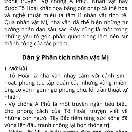
trong truyện “Vợ chồng A Phủ”. Nhân vật này
được Tô Hoài khắc họa bằng bút pháp cá thể hóa
và nghệ thuật miêu tả tâm lí nhân vật tinh tế.
Qua nhân vật Mị, nhà văn đã thể hiện những tư
tưởng nhân đạo sâu sắc. Đây cũng là một trong
những yếu tố góp phần quan trọng làm nên sự
thành công của tác phẩm.
Dàn ý Phân tích nhân vật Mị
I. Mở bài
- Tô Hoài là nhà văn nhạy cảm với cảnh sinh
hoạt, phong tục tập quán của những vùng miền,
ông có vốn ngôn ngữ phong phú, lối trần thuật tự
nhiên.
- Vợ chồng A Phủ là một truyện ngắn tiếu biểu
cho phong cách của Tô Hoài, truyện viết về
những con người Tây Bắc tiềm tàng sức sống đã
vùng lên đấu tranh chống lại bọn thống trị.
- Nhân vật Mị là biểu tượng đẹp cho sức sống