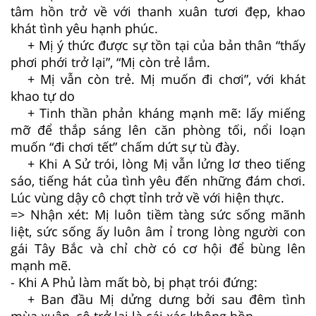
tâm hồn trở về với thanh xuân tươi đẹp, khao
khát tình yêu hạnh phúc.
+ Mị ý thức được sự tồn tại của bản thân “thấy
phơi phới trở lại”, “Mị còn trẻ lắm.
+ Mị vẫn còn trẻ. Mị muốn đi chơi”, với khát
khao tự do
+ Tinh thần phản kháng mạnh mẽ: lấy miếng
mỡ để thắp sáng lên căn phòng tối, nổi loạn
muốn “đi chơi tết” chấm dứt sự tù đày.
+ Khi A Sử trói, lòng Mị vẫn lửng lơ theo tiếng
sáo, tiếng hát của tình yêu đến những đám chơi.
Lúc vùng dậy cô chợt tỉnh trở về với hiện thực.
=> Nhận xét: Mị luôn tiềm tàng sức sống mãnh
liệt, sức sống ấy luôn âm ỉ trong lòng người con
gái Tây Bắc và chỉ chờ có cơ hội để bùng lên
mạnh mẽ.
- Khi A Phủ làm mất bò, bị phạt trói đứng:
+ Ban đầu Mị dửng dưng bởi sau đêm tình
mùa xuân, cô trở lại là cái xác không hồn.