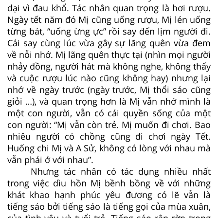
dại vì đau khổ. Tác nhân quan trọng là hơi rượu.
Ngày tết năm đó Mị cũng uống rượu, Mị lén uống
từng bát, “uống ừng ực” rồi say đến lịm người đi.
Cái say cùng lúc vừa gây sự lãng quên vừa đem
về nỗi nhớ. Mị lãng quên thực tại (nhìn mọi người
nhảy đồng, người hát mà không nghe, không thấy
và cuộc rượu lúc nào cũng không hay) nhưng lại
nhớ về ngày trước (ngày trước, Mị thổi sáo cũng
giỏi …), và quan trọng hơn là Mị vẫn nhớ mình là
một con người, vẫn có cái quyền sống của một
con người: “Mị vẫn còn trẻ. Mị muốn đi chơi. Bao
nhiêu người có chồng cũng đi chơi ngày Tết.
Huống chi Mị và A Sử, không có lòng với nhau mà
vẫn phải ở với nhau”.
Nhưng tác nhân có tác dụng nhiều nhất
trong việc dìu hồn Mị bềnh bồng về với những
khát khao hạnh phúc yêu đương có lẽ vẫn là
tiếng sáo bởi tiếng sáo là tiếng gọi của mùa xuân,
của tình yêu và tuổi trẻ. Tiếng sáo rập rờn trong