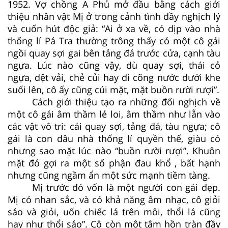
1952. Vợ chồng A Phủ mở đầu bằng cách giới
thiệu nhân vật Mị ở trong cảnh tình đầy nghịch lý
và cuốn hút độc giả: “Ai ở xa về, có dịp vào nhà
thống lí Pá Tra thường trông thấy có một cô gái
ngồi quay sợi gai bên tảng đá trước cửa, cạnh tàu
ngựa. Lúc nào cũng vậy, dù quay sợi, thái cỏ
ngựa, dệt vải, chẻ củi hay đi cõng nước dưới khe
suối lên, cô ấy cũng cúi mặt, mặt buồn rười rượi”.
Cách giới thiệu tạo ra những đối nghịch về
một cô gái âm thầm lẻ loi, âm thầm như lẫn vào
các vật vô tri: cái quay sợi, tảng đá, tàu ngựa; cô
gái là con dâu nhà thống lí quyền thế, giàu có
nhưng sao mặt lúc nào “buồn rười rượi”. Khuôn
mặt đó gợi ra một số phận đau khổ , bất hạnh
nhưng cũng ngầm ẩn một sức mạnh tiềm tàng.
Mị trước đó vốn là một người con gái đẹp.
Mị có nhan sắc, và có khả năng âm nhạc, cô giỏi
sáo và giỏi, uốn chiếc lá trên môi, thổi lá cũng
hay như thổi sáo”. Cô còn một tâm hồn tràn đầy