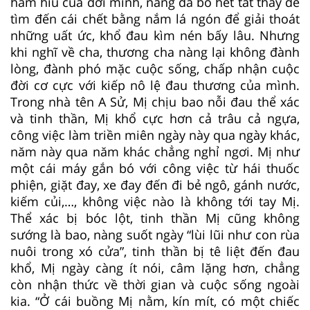
hẩm hiu của đời mình, nàng đã bỏ hết tất thảy để
tìm đến cái chết bằng nắm lá ngón để giải thoát
những uất ức, khổ đau kìm nén bấy lâu. Nhưng
khi nghĩ về cha, thương cha nàng lại không đành
lòng, đành phó mặc cuộc sống, chấp nhận cuộc
đời cơ cực với kiếp nô lệ đau thương của mình.
Trong nhà tên A Sử, Mị chịu bao nỗi đau thể xác
và tinh thần, Mị khổ cực hơn cả trâu cả ngựa,
công việc làm triền miên ngày này qua ngày khác,
năm này qua năm khác chẳng nghỉ ngơi. Mị như
một cái máy gắn bó với công việc từ hái thuốc
phiện, giặt đay, xe đay đến đi bẻ ngô, gánh nước,
kiếm củi,…, không việc nào là không tới tay Mị.
Thể xác bị bóc lột, tinh thần Mị cũng không
sướng là bao, nàng suốt ngày “lùi lũi như con rùa
nuôi trong xó cửa”, tinh thần bị tê liệt đến đau
khổ, Mị ngày càng ít nói, câm lặng hơn, chẳng
còn nhận thức về thời gian và cuộc sống ngoài
kia. “Ở cái buồng Mị nằm, kín mít, có một chiếc