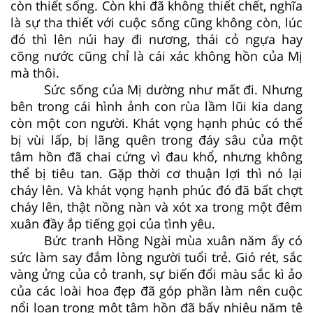
còn thiết sống. Còn khi đã không thiết chết, nghĩa
là sự tha thiết với cuộc sống cũng không còn, lúc
đó thì lên núi hay đi nương, thái cỏ ngựa hay
cõng nước cũng chỉ là cái xác không hồn của Mị
mà thôi.
Sức sống của Mị dường như mất đi. Nhưng
bên trong cái hình ảnh con rùa lầm lũi kia dang
còn một con người. Khát vọng hạnh phúc có thể
bị vùi lấp, bị lãng quên trong đáy sâu của một
tâm hồn đã chai cứng vì đau khổ, nhưng không
thể bị tiêu tan. Gặp thời cơ thuận lợi thì nó lại
cháy lên. Và khát vọng hạnh phúc đó đã bất chợt
cháy lên, thật nồng nàn và xót xa trong một đêm
xuân đầy ắp tiếng gọi của tình yêu.
Bức tranh Hồng Ngài mùa xuân năm ấy có
sức làm say đắm lòng người tuổi trẻ. Gió rét, sắc
vàng ửng của cỏ tranh, sự biến đổi màu sắc kì ảo
của các loài hoa đẹp đã góp phần làm nên cuộc
nổi loạn trong một tâm hồn đã bấy nhiêu năm tê