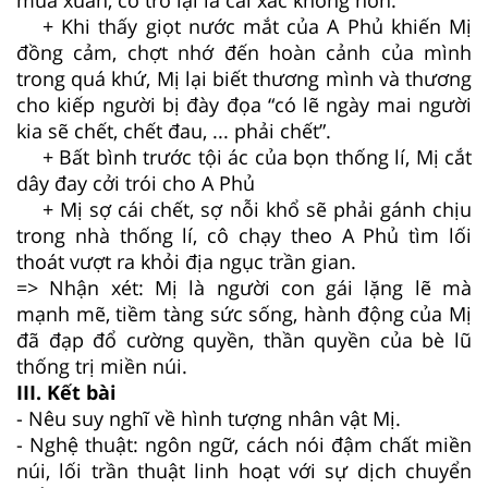
+ Khi thấy giọt nước mắt của A Phủ khiến Mị
đồng cảm, chợt nhớ đến hoàn cảnh của mình
trong quá khứ, Mị lại biết thương mình và thương
cho kiếp người bị đày đọa “có lẽ ngày mai người
kia sẽ chết, chết đau, ... phải chết”.
+ Bất bình trước tội ác của bọn thống lí, Mị cắt
dây đay cởi trói cho A Phủ
+ Mị sợ cái chết, sợ nỗi khổ sẽ phải gánh chịu
trong nhà thống lí, cô chạy theo A Phủ tìm lối
thoát vượt ra khỏi địa ngục trần gian.
=> Nhận xét: Mị là người con gái lặng lẽ mà
mạnh mẽ, tiềm tàng sức sống, hành động của Mị
đã đạp đổ cường quyền, thần quyền của bè lũ
thống trị miền núi.
III. Kết bài
- Nêu suy nghĩ về hình tượng nhân vật Mị.
- Nghệ thuật: ngôn ngữ, cách nói đậm chất miền
núi, lối trần thuật linh hoạt với sự dịch chuyển