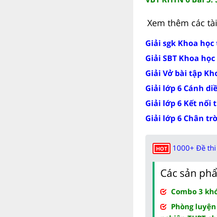
Xem thêm các tài 
Giải sgk Khoa học
Giải SBT Khoa học
Giải Vở bài tập Kh
Giải lớp 6 Cánh di
Giải lớp 6 Kết nối 
Giải lớp 6 Chân tr
1000+ Đề thi 
HOT
Các sản phẩ
Combo 3 khóa
Phòng luyện