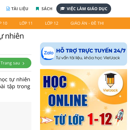
TÀI LIỆU
SÁCH
VIỆC LÀM GIÁO DỤC
P 10
LỚP 11
LỚP 12
GIÁO ÁN - ĐỀ THI
tự nhiên
Trang sau
 học tự nhiên
ài tập trong