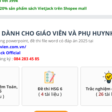
ỉ với 399k
 20% sản phẩm sách VietJack trên Shopee mall
LC DÀNH CHO GIÁO VIÊN VÀ PHỤ HUYN
ảng powerpoint, đề thi file word có đáp án 2025 tại
ovien.com.vn/
ack Official
ăng ký :
084 283 45 85
Bài giảng Powerpoint Văn,
iữa kì, cuối kì 6
Sử, Địa 6....
41
tài liệu )
(
33
tài liệu )