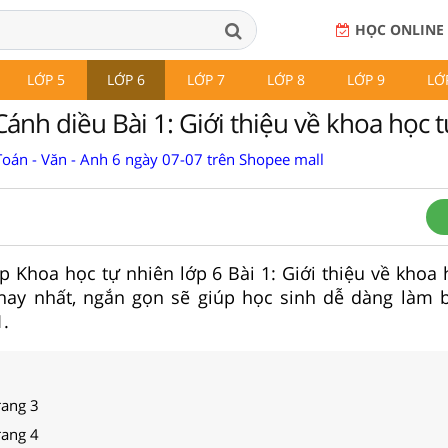
HỌC ONLINE
LỚP 5
LỚP 6
LỚP 7
LỚP 8
LỚP 9
LỚ
ánh diều Bài 1: Giới thiệu về khoa học 
Toán - Văn - Anh 6 ngày 07-07 trên Shopee mall
tập Khoa học tự nhiên lớp 6 Bài 1: Giới thiệu về khoa
hay nhất, ngắn gọn sẽ giúp học sinh dễ dàng làm b
.
rang 3
rang 4