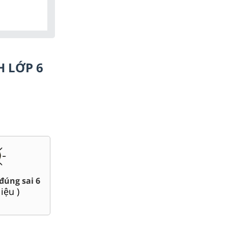
H LỚP 6
Chuyên đề dạy thêm Toán,
Giáo án word 6
Lí, Hóa ...6
(
64
tài liệu )
(
54
tài liệu )