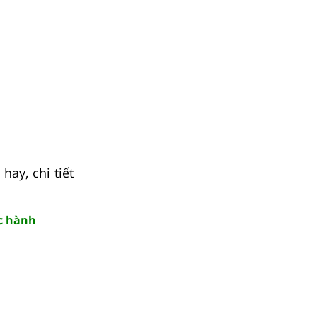
ay, chi tiết
ực hành