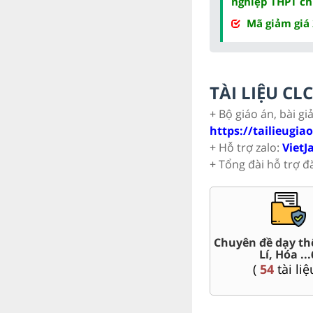
nghiệp THPT ch
Mã giảm giá
TÀI LIỆU C
+ Bộ giáo án, bài gi
https://tailieugia
+ Hỗ trợ zalo:
VietJ
+ Tổng đài hỗ trợ đ
hi HSG 6
Trắc nghiệm đúng sai 6
Đề thi g
i liệu )
(
26
tài liệu )
(
1