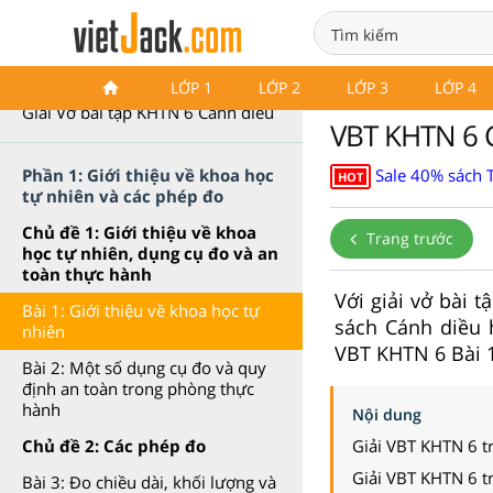
VBT Khoa học tự nhiên 6
LỚP 1
LỚP 2
LỚP 3
LỚP 4
Giải Vở bài tập KHTN 6 Cánh diều
VBT KHTN 6 C
Sale 40% sách 
Phần 1: Giới thiệu về khoa học
HOT
tự nhiên và các phép đo
Chủ đề 1: Giới thiệu về khoa
Trang trước
học tự nhiên, dụng cụ đo và an
toàn thực hành
Với giải vở bài 
Bài 1: Giới thiệu về khoa học tự
sách Cánh diều 
nhiên
VBT KHTN 6 Bài 1
Bài 2: Một số dụng cụ đo và quy
định an toàn trong phòng thực
hành
Nội dung
Giải VBT KHTN 6 t
Chủ đề 2: Các phép đo
Giải VBT KHTN 6 t
Bài 3: Đo chiều dài, khối lượng và