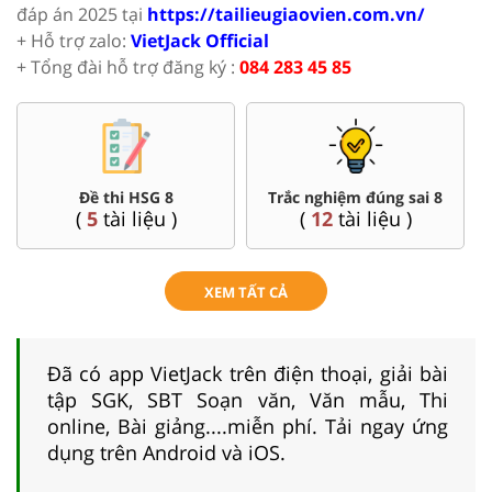
đáp án 2025 tại
https://tailieugiaovien.com.vn/
+ Hỗ trợ zalo:
VietJack Official
+ Tổng đài hỗ trợ đăng ký :
084 283 45 85
Đề thi HSG 8
Trắc nghiệm đúng sai 8
(
5
tài liệu )
(
12
tài liệu )
XEM TẤT CẢ
Đã có app VietJack trên điện thoại, giải bài
tập SGK, SBT Soạn văn, Văn mẫu, Thi
online, Bài giảng....miễn phí. Tải ngay ứng
dụng trên Android và iOS.