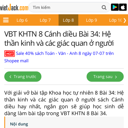
❯
p 5
Lớp 6
Lớp 7
Lớp 8
Lớp 9
Lớp 10
VBT KHTN 8 Cánh diều Bài 34: Hệ
thần kinh và các giác quan ở người
Sale 40% sách Toán - Văn - Anh 8 ngày 07-07 trên
HOT
Shopee mall
Trang trước
Trang sau
Với giải vở bài tập Khoa học tự nhiên 8 Bài 34: Hệ
thần kinh và các giác quan ở người sách Cánh
diều hay nhất, ngắn gọn sẽ giúp học sinh dễ
dàng làm bài tập trong VBT KHTN 8 Bài 34.
Nội dung