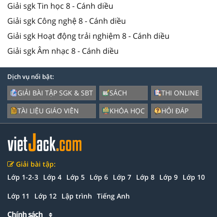
Giải sgk Tin học 8 - Cánh diều
Giải sgk Công nghệ 8 - Cánh diều
Giải sgk Hoạt động trải nghiệm 8 - Cánh diều
Giải sgk Âm nhạc 8 - Cánh diều
Dịch vụ nổi bật:
GIẢI BÀI TẬP SGK & SBT
SÁCH
THI ONLINE
TÀI LIỆU GIÁO VIÊN
KHÓA HỌC
HỎI ĐÁP
Giải bài tập:
Lớp 1-2-3
Lớp 4
Lớp 5
Lớp 6
Lớp 7
Lớp 8
Lớp 9
Lớp 10
Lớp 11
Lớp 12
Lập trình
Tiếng Anh
Chính sách