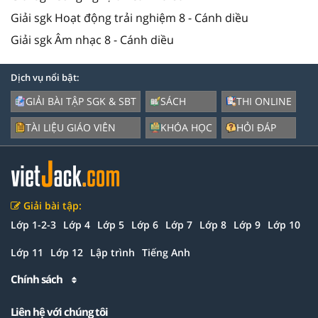
Giải sgk Hoạt động trải nghiệm 8 - Cánh diều
Giải sgk Âm nhạc 8 - Cánh diều
Dịch vụ nổi bật:
GIẢI BÀI TẬP SGK & SBT
SÁCH
THI ONLINE
TÀI LIỆU GIÁO VIÊN
KHÓA HỌC
HỎI ĐÁP
Giải bài tập:
Lớp 1-2-3
Lớp 4
Lớp 5
Lớp 6
Lớp 7
Lớp 8
Lớp 9
Lớp 10
Lớp 11
Lớp 12
Lập trình
Tiếng Anh
Chính sách
Liên hệ với chúng tôi