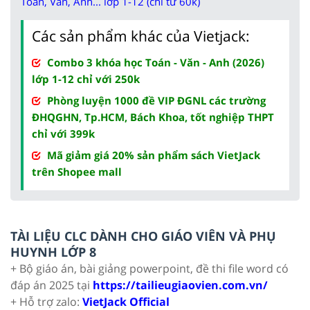
Toán, Văn, Anh... lớp 1-12 (chỉ từ 60k)
Các sản phẩm khác của Vietjack:
Combo 3 khóa học Toán - Văn - Anh (2026)
lớp 1-12 chỉ với 250k
Phòng luyện 1000 đề VIP ĐGNL các trường
ĐHQGHN, Tp.HCM, Bách Khoa, tốt nghiệp THPT
chỉ với 399k
Mã giảm giá 20% sản phẩm sách VietJack
trên Shopee mall
TÀI LIỆU CLC DÀNH CHO GIÁO VIÊN VÀ PHỤ
HUYNH LỚP 8
+ Bộ giáo án, bài giảng powerpoint, đề thi file word có
đáp án 2025 tại
https://tailieugiaovien.com.vn/
+ Hỗ trợ zalo:
VietJack Official