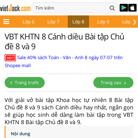
❯
ớp 5
Lớp 6
Lớp 7
Lớp 8
Lớp 9
Lớp 10
VBT KHTN 8 Cánh diều Bài tập Chủ
đề 8 và 9
Sale 40% sách Toán - Văn - Anh 8 ngày 07-07 trên
HOT
Shopee mall
Trang trước
Trang sau
Với giải vở bài tập Khoa học tự nhiên 8 Bài tập
Chủ đề 8 và 9 sách Cánh diều hay nhất, ngắn gọn
sẽ giúp học sinh dễ dàng làm bài tập trong VBT
KHTN 8 Bài tập Chủ đề 8 và 9.
Nội dung