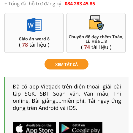
+ Tổng đài hỗ trợ đăng ký :
084 283 45 85
Chuyên đề dạy thêm Toán,
Giáo án word 8
Lí, Hóa ...8
(
78
tài liệu )
(
74
tài liệu )
XEM TẤT CẢ
Đã có app VietJack trên điện thoại, giải bài
tập SGK, SBT Soạn văn, Văn mẫu, Thi
online, Bài giảng....miễn phí. Tải ngay ứng
dụng trên Android và iOS.