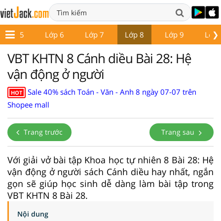
❯
Lớp 5
Lớp 6
Lớp 7
Lớp 8
Lớp 9
Lớp 
VBT KHTN 8 Cánh diều Bài 28: Hệ
vận động ở người
Sale 40% sách Toán - Văn - Anh 8 ngày 07-07 trên
HOT
Shopee mall
Trang trước
Trang sau
Với giải vở bài tập Khoa học tự nhiên 8 Bài 28: Hệ
vận động ở người sách Cánh diều hay nhất, ngắn
gọn sẽ giúp học sinh dễ dàng làm bài tập trong
VBT KHTN 8 Bài 28.
Nội dung