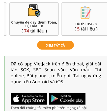
,
Đề thi HSG 8
Trắc nghiệm đúng sai 8
(
5
tài liệu )
(
12
tài liệu )
XEM TẤT CẢ
Đã có app VietJack trên điện thoại, giải bài
tập SGK, SBT Soạn văn, Văn mẫu, Thi
online, Bài giảng....miễn phí. Tải ngay ứng
dụng trên Android và iOS.
Theo dõi chúng tôi miễn phí trên mạng xã hội