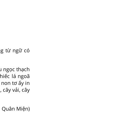
g từ ngữ có
u ngọc thạch
hiếc lá ngoã
non tơ ấy in
cây vải, cây
 Quân Miện)