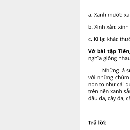
a. Xanh mướt: xa
b. Xinh xắn: xinh
c. Kì lạ: khác thư
Vở bài tập Tiến
nghĩa giống nhau
Những lá s
với những chùm 
non to như cái q
trên nền xanh sẫ
dâu da, cây đa, c
Trả lời: