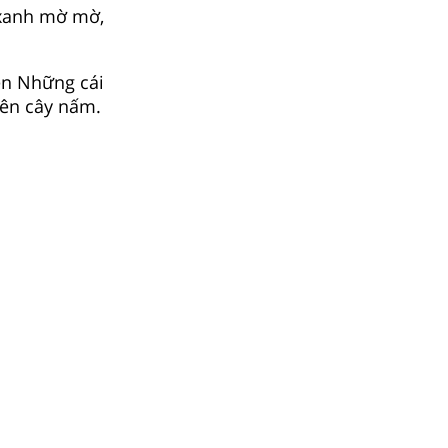
 xanh mờ mờ,
ện Những cái
 bên cây nấm.