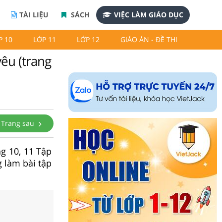
TÀI LIỆU
SÁCH
VIỆC LÀM GIÁO DỤC
P 10
LỚP 11
LỚP 12
GIÁO ÁN - ĐỀ THI
yêu (trang
Trang sau
ng 10, 11 Tập
g làm bài tập