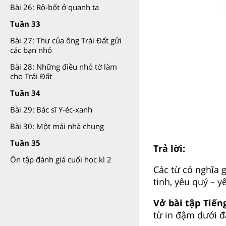
Bài 26: Rô-bốt ở quanh ta
Tuần 33
Bài 27: Thư của ông Trái Đất gửi
các bạn nhỏ
Bài 28: Những điều nhỏ tớ làm
cho Trái Đất
Tuần 34
Bài 29: Bác sĩ Y-éc-xanh
Bài 30: Một mái nhà chung
Tuần 35
Trả lời:
Ôn tập đánh giá cuối học kì 2
Các từ có nghĩa g
tinh, yêu quý – 
Vở bài tập Tiếng
từ in đậm dưới đ