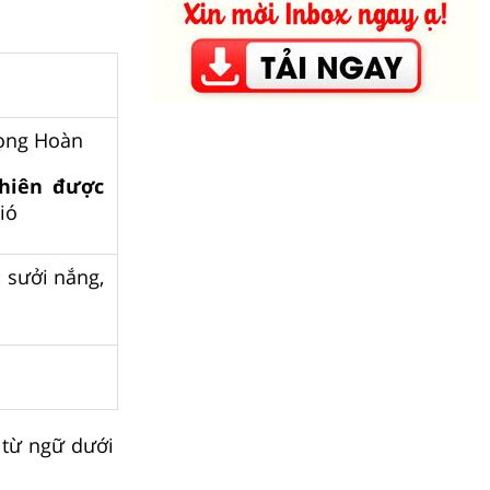
ọng Hoàn
nhiên được
ió
:
sưởi nắng,
 từ ngữ dưới