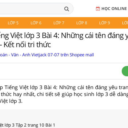
HỌC ONLINE
LỚP 5
LỚP 6
LỚP 7
LỚP 8
LỚP 9
LỚ
ếng Việt lớp 3 Bài 4: Những cái tên đáng 
- Kết nối tri thức
Toán - Văn - Anh Vietjack 07-07 trên Shopee mall
ập Tiếng Việt lớp 3 Bài 4: Những cái tên đáng yêu tra
i thức hay nhất, chi tiết sẽ giúp học sinh lớp 3 dễ dàn
iệt lớp 3.
ệt lớp 3 Tập 2 trang 10 Bài 1