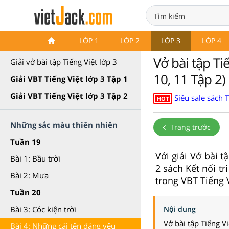
Vở bài tập Tiếng Việt lớp 3 Kết
LỚP 1
LỚP 2
LỚP 3
LỚP 4
nối tri thức
Vở bài tập Ti
Giải vở bài tập Tiếng Việt lớp 3
10, 11 Tập 2) 
Giải VBT Tiếng Việt lớp 3 Tập 1
Giải VBT Tiếng Việt lớp 3 Tập 2
Siêu sale sách 
HOT
Những sắc màu thiên nhiên
Trang trước
Tuần 19
Với giải Vở bài t
Bài 1: Bầu trời
2 sách Kết nối tr
Bài 2: Mưa
trong VBT Tiếng V
Tuần 20
Nội dung
Bài 3: Cóc kiện trời
Vở bài tập Tiếng Vi
Bài 4: Những cái tên đáng yêu