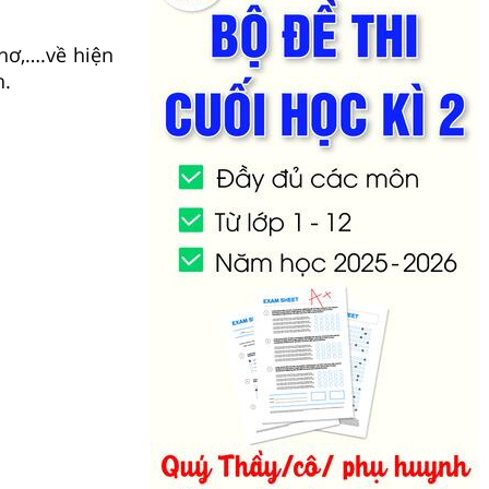
thơ,….về hiện
h.