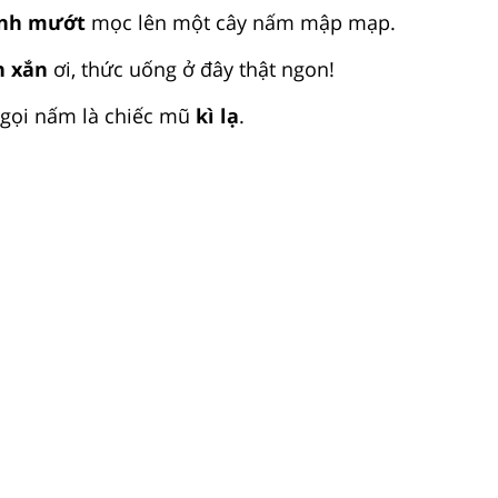
nh mướt
mọc lên một cây nấm mập mạp.
h xắn
ơi, thức uống ở đây thật ngon!
 gọi nấm là chiếc mũ
kì lạ
.