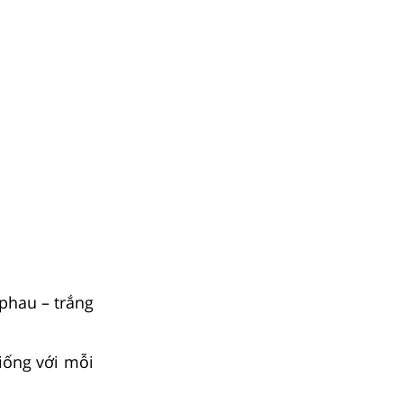
 phau – trắng
iống với mỗi