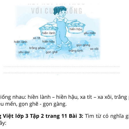
iống nhau: hiền lành – hiền hậu, xa tít – xa xôi, trắng
yêu mến, gọn ghẽ - gọn gàng.
 Việt lớp 3 Tập 2 trang 11 Bài 3:
Tìm từ có nghĩa g
ây: