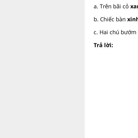
a. Trên bãi cỏ
xa
b. Chiếc bàn
xin
c. Hai chú bướm
Trả lời: