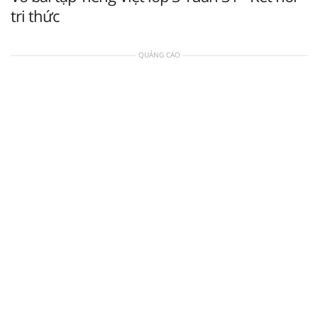
tri thức
QUẢNG CÁO