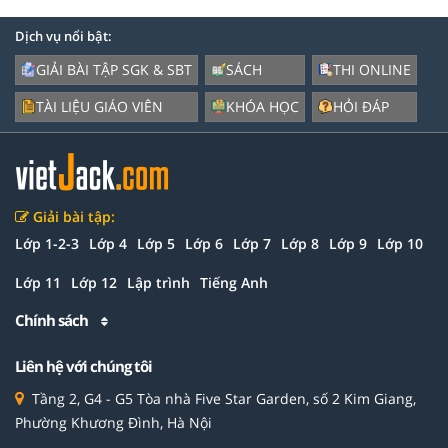
Dịch vụ nổi bật:
GIẢI BÀI TẬP SGK & SBT
SÁCH
THI ONLINE
TÀI LIỆU GIÁO VIÊN
KHÓA HỌC
HỎI ĐÁP
Giải bài tập:
Lớp 1-2-3
Lớp 4
Lớp 5
Lớp 6
Lớp 7
Lớp 8
Lớp 9
Lớp 10
Lớp 11
Lớp 12
Lập trình
Tiếng Anh
Chính sách
Liên hệ với chúng tôi
Tầng 2, G4 - G5 Tòa nhà Five Star Garden, số 2 Kim Giang,
Phường Khương Đình, Hà Nội