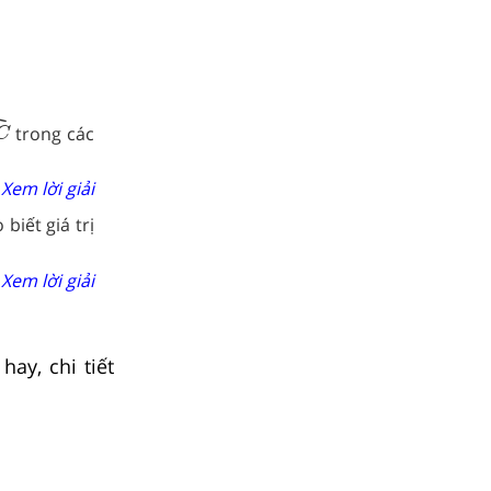
ˆ
C
^
trong các
C
Xem lời giải
biết giá trị
Xem lời giải
ay, chi tiết