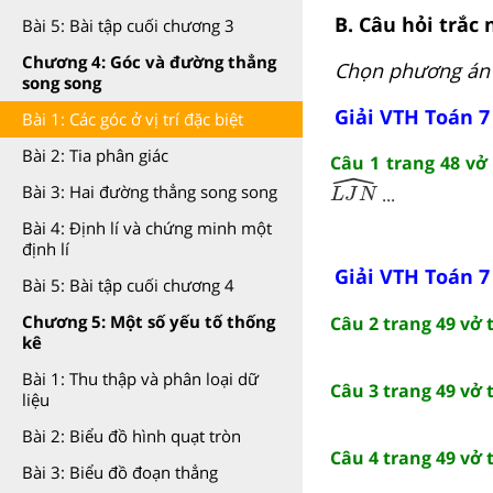
B. Câu hỏi trắc
Bài 5: Bài tập cuối chương 3
Chương 4: Góc và đường thẳng
Chọn phương án 
song song
Giải VTH Toán 7
Bài 1: Các góc ở vị trí đặc biệt
Bài 2: Tia phân giác
Câu 1 trang 48 vở
ˆ
L
J
N
^
Bài 3: Hai đường thẳng song song
...
L
J
N
Bài 4: Định lí và chứng minh một
định lí
Giải VTH Toán 7
Bài 5: Bài tập cuối chương 4
Chương 5: Một số yếu tố thống
Câu 2 trang 49 vở
kê
Bài 1: Thu thập và phân loại dữ
Câu 3 trang 49 vở
liệu
Bài 2: Biểu đồ hình quạt tròn
Câu 4 trang 49 vở
Bài 3: Biểu đồ đoạn thẳng