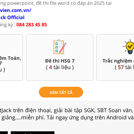
ảng powerpoint, đề thi file word có đáp án 2025 tại
ovien.com.vn/
ack Official
ăng ký :
084 283 45 85
Bài giảng Powerpoint Văn,
cuối kì 7
Giáo án
Sử, Địa 7....
ệu )
(
80
tài
(
35
tài liệu )
XEM TẤT CẢ
Jack trên điện thoại, giải bài tập SGK, SBT Soạn văn
i giảng....miễn phí. Tải ngay ứng dụng trên Android và