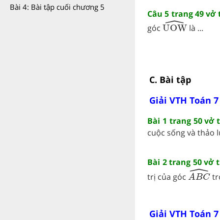
Bài 4: Bài tập cuối chương 5
Câu 5 trang 49 vở
ˆ
UOW
^
góc
UOW
là ...
C. Bài tập
Giải VTH Toán 7
Bài 1 trang 50 vở
cuộc sống và thảo l
Bài 2 trang 50 vở
ˆ
A
B
C
^
trị của góc
tr
A
B
C
Giải VTH Toán 7