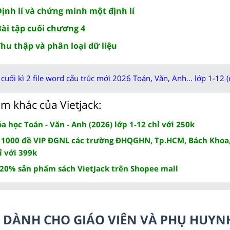
Định lí và chứng minh một định lí
Bài tập cuối chương 4
Thu thập và phân loại dữ liệu
cuối kì 2 file word cấu trúc mới 2026 Toán, Văn, Anh... lớp 1-12 (
m khác của Vietjack:
 học Toán - Văn - Anh (2026) lớp 1-12 chỉ với 250k
 1000 đề VIP ĐGNL các trường ĐHQGHN, Tp.HCM, Bách Khoa,
ỉ với 399k
 20% sản phẩm sách VietJack trên Shopee mall
LC DÀNH CHO GIÁO VIÊN VÀ PHỤ HUYN