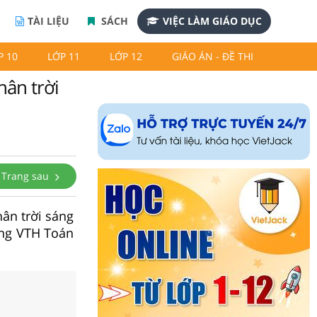
TÀI LIỆU
SÁCH
VIỆC LÀM GIÁO DỤC
P 10
LỚP 11
LỚP 12
GIÁO ÁN - ĐỀ THI
hân trời
Trang sau
hân trời sáng
rong VTH Toán