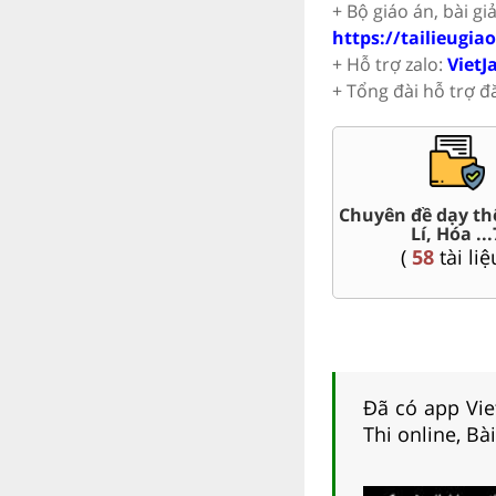
+ Bộ giáo án, bài gi
https://tailieugia
+ Hỗ trợ zalo:
VietJ
+ Tổng đài hỗ trợ đ
Trắc nghiệm đúng sai 7
Đề thi giữa kì, 
(
57
tài liệu )
(
167
tài li
Đã có app Viet
Thi online, Bà