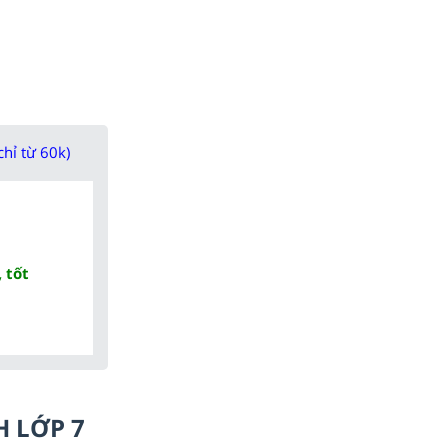
chỉ từ 60k)
 tốt
H LỚP 7