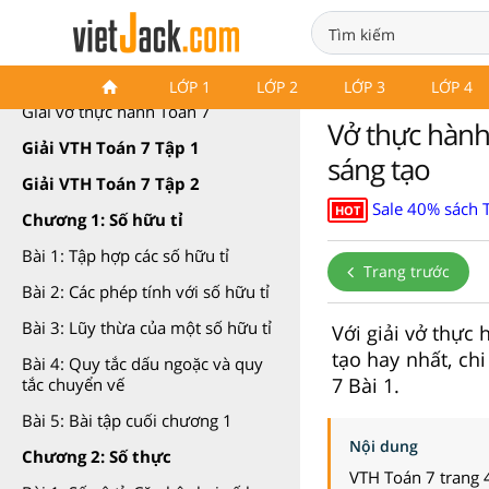
VTH Toán 7 Chân trời sáng tạo
LỚP 1
LỚP 2
LỚP 3
LỚP 4
Giải vở thực hành Toán 7
Vở thực hành 
Giải VTH Toán 7 Tập 1
sáng tạo
Giải VTH Toán 7 Tập 2
Sale 40% sách 
HOT
Chương 1: Số hữu tỉ
Bài 1: Tập hợp các số hữu tỉ
Trang trước
Bài 2: Các phép tính với số hữu tỉ
Bài 3: Lũy thừa của một số hữu tỉ
Với giải vở thực 
tạo hay nhất, ch
Bài 4: Quy tắc dấu ngoặc và quy
7 Bài 1.
tắc chuyển vế
Bài 5: Bài tập cuối chương 1
Nội dung
Chương 2: Số thực
VTH Toán 7 trang 