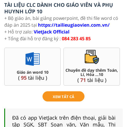
TÀI LIỆU CLC DÀNH CHO GIÁO VIÊN VÀ PHỤ
HUYNH LỚP 10
+ Bộ giáo án, bài giảng powerpoint, đề thi file word có
đáp án 2025 tại
https://tailieugiaovien.com.vn/
+ Hỗ trợ zalo:
VietJack Official
+ Tổng đài hỗ trợ đăng ký :
084 283 45 85
Chuyên đề dạy thêm Toán,
Giáo án word 10
Lí, Hóa ...10
(
95
tài liệu )
(
71
tài liệu )
XEM TẤT CẢ
Đã có app VietJack trên điện thoại, giải bài
tập SGK, SBT Soạn văn, Văn mẫu, Thi