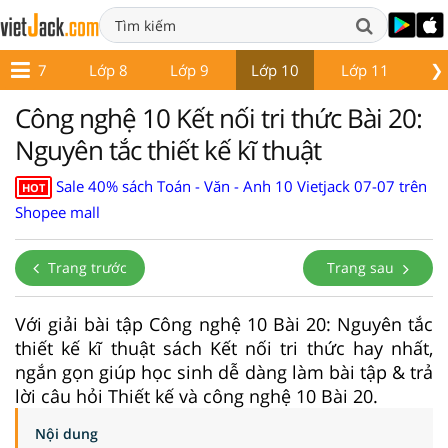
❯
Lớp 7
Lớp 8
Lớp 9
Lớp 10
Lớp 11
Lớ
Công nghệ 10 Kết nối tri thức Bài 20:
Nguyên tắc thiết kế kĩ thuật
Sale 40% sách Toán - Văn - Anh 10 Vietjack 07-07 trên
HOT
Shopee mall
Trang trước
Trang sau
Với giải bài tập Công nghệ 10 Bài 20: Nguyên tắc
thiết kế kĩ thuật sách Kết nối tri thức hay nhất,
ngắn gọn giúp học sinh dễ dàng làm bài tập & trả
lời câu hỏi Thiết kế và công nghệ 10 Bài 20.
Nội dung