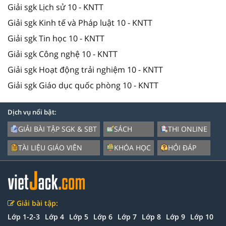
Giải sgk Lịch sử 10 - KNTT
Giải sgk Kinh tế và Pháp luật 10 - KNTT
Giải sgk Tin học 10 - KNTT
Giải sgk Công nghệ 10 - KNTT
Giải sgk Hoạt động trải nghiệm 10 - KNTT
Giải sgk Giáo dục quốc phòng 10 - KNTT
Dịch vụ nổi bật:
GIẢI BÀI TẬP SGK & SBT
SÁCH
THI ONLINE
TÀI LIỆU GIÁO VIÊN
KHÓA HỌC
HỎI ĐÁP
Giải bài tập:
Lớp 1-2-3
Lớp 4
Lớp 5
Lớp 6
Lớp 7
Lớp 8
Lớp 9
Lớp 10