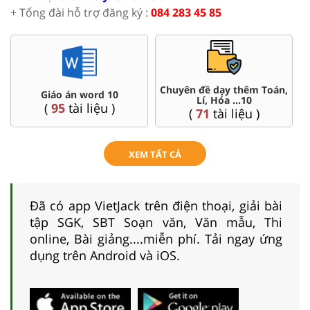
+ Tổng đài hỗ trợ đăng ký :
084 283 45 85
Chuyên đề dạy thêm Toán,
Giáo án word 10
Lí, Hóa ...10
(
95
tài liệu )
(
71
tài liệu )
XEM TẤT CẢ
Đã có app VietJack trên điện thoại, giải bài
tập SGK, SBT Soạn văn, Văn mẫu, Thi
online, Bài giảng....miễn phí. Tải ngay ứng
dụng trên Android và iOS.