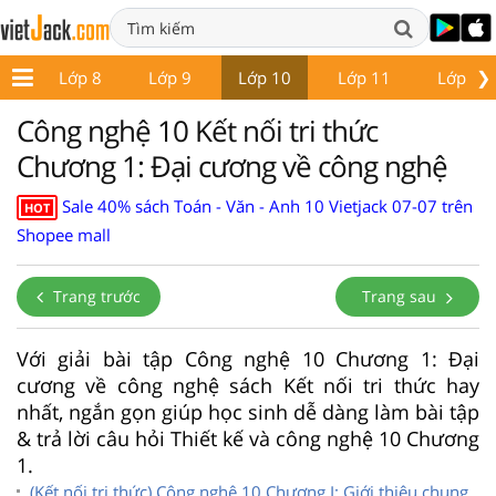
❯
 7
Lớp 8
Lớp 9
Lớp 10
Lớp 11
Lớp 12
Công nghệ 10 Kết nối tri thức
Chương 1: Đại cương về công nghệ
Sale 40% sách Toán - Văn - Anh 10 Vietjack 07-07 trên
HOT
Shopee mall
Trang trước
Trang sau
Với giải bài tập Công nghệ 10 Chương 1: Đại
cương về công nghệ sách Kết nối tri thức hay
nhất, ngắn gọn giúp học sinh dễ dàng làm bài tập
& trả lời câu hỏi Thiết kế và công nghệ 10 Chương
1.
(Kết nối tri thức) Công nghệ 10 Chương I: Giới thiệu chung