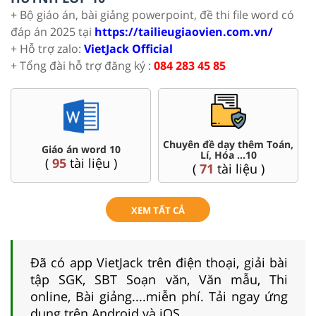
+ Bộ giáo án, bài giảng powerpoint, đề thi file word có
đáp án 2025 tại
https://tailieugiaovien.com.vn/
+ Hỗ trợ zalo:
VietJack Official
+ Tổng đài hỗ trợ đăng ký :
084 283 45 85
Chuyên đề dạy thêm Toán,
Giáo án word 10
Lí, Hóa ...10
(
95
tài liệu )
(
71
tài liệu )
XEM TẤT CẢ
Đã có app VietJack trên điện thoại, giải bài
tập SGK, SBT Soạn văn, Văn mẫu, Thi
online, Bài giảng....miễn phí. Tải ngay ứng
dụng trên Android và iOS.