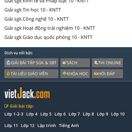
Giải sgk Kinh tế và Pháp luật 10 - KNTT
Giải sgk Tin học 10 - KNTT
Giải sgk Công nghệ 10 - KNTT
Giải sgk Hoạt động trải nghiệm 10 - KNTT
Giải sgk Giáo dục quốc phòng 10 - KNTT
Dịch vụ nổi bật:
GIẢI BÀI TẬP SGK & SBT
SÁCH
THI ONLINE
TÀI LIỆU GIÁO VIÊN
KHÓA HỌC
HỎI ĐÁP
Giải bài tập:
Lớp 1-2-3
Lớp 4
Lớp 5
Lớp 6
Lớp 7
Lớp 8
Lớp 9
Lớp 10
Lớp 11
Lớp 12
Lập trình
Tiếng Anh