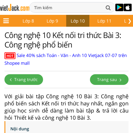
❯
Lớp 7
Lớp 8
Lớp 9
Lớp 10
Lớp 11
Lớp
Công nghệ 10 Kết nối tri thức Bài 3:
Công nghệ phổ biến
Sale 40% sách Toán - Văn - Anh 10 Vietjack 07-07 trên
HOT
Shopee mall
Trang trước
Trang sau
Với giải bài tập Công nghệ 10 Bài 3: Công nghệ
phổ biến sách Kết nối tri thức hay nhất, ngắn gọn
giúp học sinh dễ dàng làm bài tập & trả lời câu
hỏi Thiết kế và công nghệ 10 Bài 3.
Nội dung