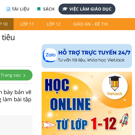
TÀI LIỆU
SÁCH
VIỆC LÀM GIÁO DỤC
P 10
LỚP 11
LỚP 12
GIÁO ÁN - ĐỀ THI
 tiêu
Trang sau
nh bày bản vẽ
g làm bài tập