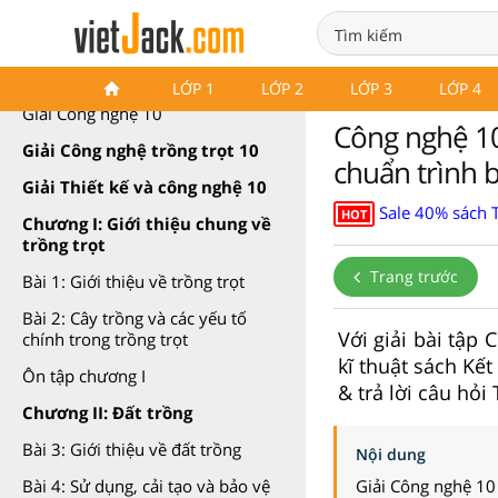
Công nghệ 10 Kết nối tri thức
LỚP 1
LỚP 2
LỚP 3
LỚP 4
Giải Công nghệ 10
Công nghệ 10 
Giải Công nghệ trồng trọt 10
chuẩn trình b
Giải Thiết kế và công nghệ 10
Sale 40% sách T
HOT
Chương I: Giới thiệu chung về
trồng trọt
Trang trước
Bài 1: Giới thiệu về trồng trọt
Bài 2: Cây trồng và các yếu tố
Với giải bài tập 
chính trong trồng trọt
kĩ thuật sách Kết
Ôn tập chương I
& trả lời câu hỏi
Chương II: Đất trồng
Bài 3: Giới thiệu về đất trồng
Nội dung
Giải Công nghệ 10
Bài 4: Sử dụng, cải tạo và bảo vệ