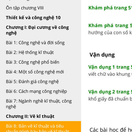
Khám phá trang 51
Ôn tập chương VIII
Thiết kế và công nghệ 10
Khám phá trang 5
Chương I: Đại cương về công
hướng của con số kí
nghệ
Bài 1: Công nghệ và đời sống
Bài 2: Hệ thống kĩ thuật
Vận dụng
Bài 3: Công nghệ phổ biến
Vận dụng 1 trang 
Bài 4: Một số công nghệ mới
viết chữ vào khung tê
Bài 5: Đánh giá công nghệ
Bài 6: Cách mạng công nghiệp
Vận dụng 2 trang 
khổ giấy đã chuẩn bị
Bài 7: Ngành nghề kĩ thuật, công
nghệ
Chương II: Vẽ kĩ thuật
Bài 8: Bản vẽ kĩ thuật và tiêu
Các bài học để h
chuẩn trình bày bản vẽ kĩ thuật