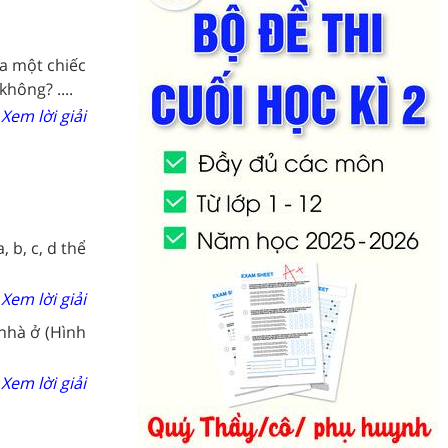
ủa một chiếc
hông? ....
Xem lời giải
 b, c, d thể
Xem lời giải
nhà ở (Hình
Xem lời giải