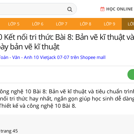
HỌC ONLINE
LỚP 5
LỚP 6
LỚP 7
LỚP 8
LỚP 9
LỚ
Kết nối tri thức Bài 8: Bản vẽ kĩ thuật và
ày bản vẽ kĩ thuật
oán - Văn - Anh 10 Vietjack 07-07 trên Shopee mall
Công nghệ 10 Bài 8: Bản vẽ kĩ thuật và tiêu chuẩn trì
 nối tri thức hay nhất, ngắn gọn giúp học sinh dễ dàn
 Thiết kế và công nghệ 10 Bài 8.
 trang 45