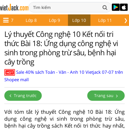
❯
Lớp 7
Lớp 8
Lớp 9
Lớp 10
Lớp 11
Lớ
Lý thuyết Công nghệ 10 Kết nối tri
thức Bài 18: Ứng dụng công nghệ vi
sinh trong phòng trừ sâu, bệnh hại
cây trồng
Sale 40% sách Toán - Văn - Anh 10 Vietjack 07-07 trên
HOT
Shopee mall
Trang trước
Trang sau
Với tóm tắt lý thuyết Công nghệ 10 Bài 18: Ứng
dụng công nghệ vi sinh trong phòng trừ sâu,
bệnh hại cây trồng sách Kết nối tri thức hay nhất,