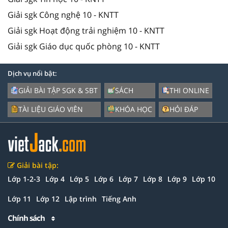
Giải sgk Công nghệ 10 - KNTT
Giải sgk Hoạt động trải nghiệm 10 - KNTT
Giải sgk Giáo dục quốc phòng 10 - KNTT
Dịch vụ nổi bật:
GIẢI BÀI TẬP SGK & SBT
SÁCH
THI ONLINE
TÀI LIỆU GIÁO VIÊN
KHÓA HỌC
HỎI ĐÁP
Giải bài tập:
Lớp 1-2-3
Lớp 4
Lớp 5
Lớp 6
Lớp 7
Lớp 8
Lớp 9
Lớp 10
Lớp 11
Lớp 12
Lập trình
Tiếng Anh
Chính sách