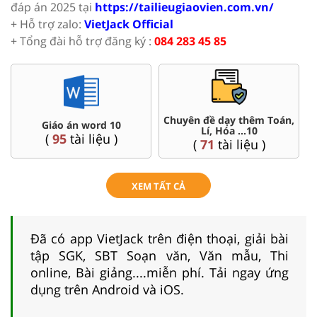
đáp án 2025 tại
https://tailieugiaovien.com.vn/
+ Hỗ trợ zalo:
VietJack Official
+ Tổng đài hỗ trợ đăng ký :
084 283 45 85
Đề thi HSG 10
Trắc nghiệm đúng sai 10
(
8
tài liệu )
(
41
tài liệu )
XEM TẤT CẢ
Đã có app VietJack trên điện thoại, giải bài
tập SGK, SBT Soạn văn, Văn mẫu, Thi
online, Bài giảng....miễn phí. Tải ngay ứng
dụng trên Android và iOS.