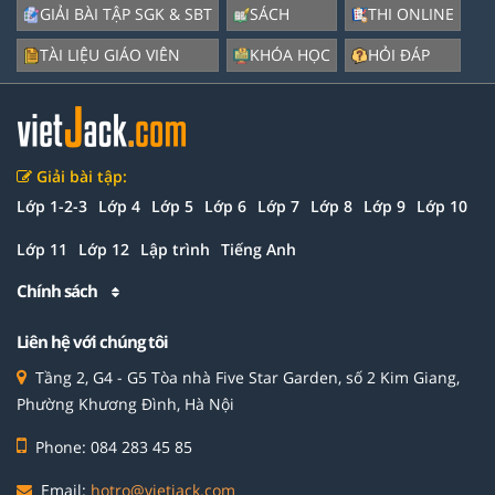
GIẢI BÀI TẬP SGK & SBT
SÁCH
THI ONLINE
TÀI LIỆU GIÁO VIÊN
KHÓA HỌC
HỎI ĐÁP
Giải bài tập:
Lớp 1-2-3
Lớp 4
Lớp 5
Lớp 6
Lớp 7
Lớp 8
Lớp 9
Lớp 10
Lớp 11
Lớp 12
Lập trình
Tiếng Anh
Chính sách
Liên hệ với chúng tôi
Tầng 2, G4 - G5 Tòa nhà Five Star Garden, số 2 Kim Giang,
Phường Khương Đình, Hà Nội
Phone: 084 283 45 85
Email:
hotro@vietjack.com