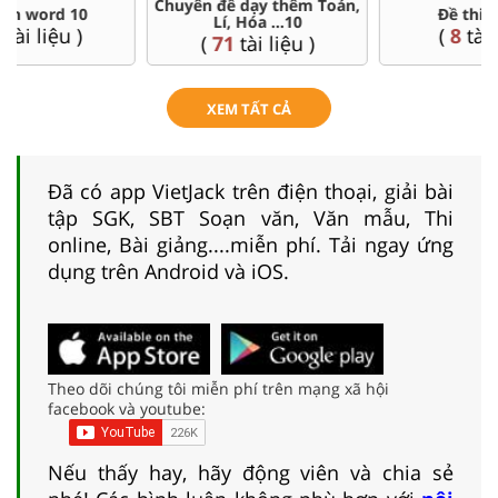
Đề thi HSG 10
Trắc nghiệm đúng sai 10
(
8
tài liệu )
(
41
tài liệu )
XEM TẤT CẢ
Đã có app VietJack trên điện thoại, giải bài
tập SGK, SBT Soạn văn, Văn mẫu, Thi
online, Bài giảng....miễn phí. Tải ngay ứng
dụng trên Android và iOS.
Theo dõi chúng tôi miễn phí trên mạng xã hội
facebook và youtube:
Nếu thấy hay, hãy động viên và chia sẻ