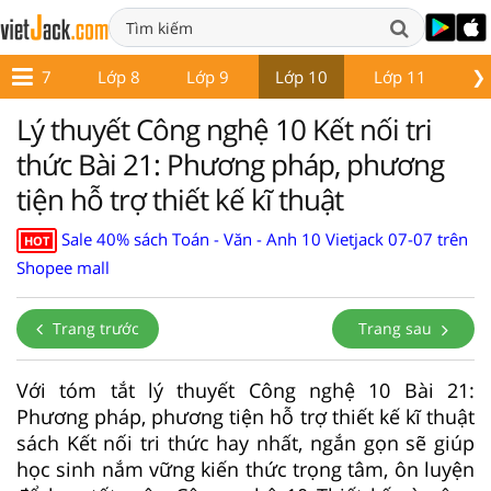
❯
Lớp 7
Lớp 8
Lớp 9
Lớp 10
Lớp 11
Lớ
Lý thuyết Công nghệ 10 Kết nối tri
thức Bài 21: Phương pháp, phương
tiện hỗ trợ thiết kế kĩ thuật
Sale 40% sách Toán - Văn - Anh 10 Vietjack 07-07 trên
HOT
Shopee mall
Trang trước
Trang sau
Với tóm tắt lý thuyết Công nghệ 10 Bài 21:
Phương pháp, phương tiện hỗ trợ thiết kế kĩ thuật
sách Kết nối tri thức hay nhất, ngắn gọn sẽ giúp
học sinh nắm vững kiến thức trọng tâm, ôn luyện