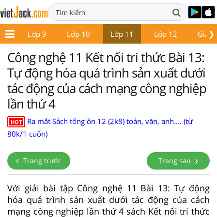
❯
 8
Lớp 9
Lớp 10
Lớp 11
Lớp 12
Giáo 
Công nghệ 11 Kết nối tri thức Bài 13:
Tự động hóa quá trình sản xuất dưới
tác động của cách mạng công nghiệp
lần thứ 4
Ra mắt Sách tổng ôn 12 (2k8) toán, văn, anh.... (từ
HOT
80k/1 cuốn)
Trang trước
Trang sau
Với giải bài tập Công nghệ 11 Bài 13: Tự động
hóa quá trình sản xuất dưới tác động của cách
mạng công nghiệp lần thứ 4 sách Kết nối tri thức