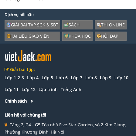
Dịch vụ nổi bật:
GIẢI BÀI TẬP SGK & SBT
SÁCH
THI ONLINE
TÀI LIỆU GIÁO VIÊN
KHÓA HỌC
HỎI ĐÁP
Giải bài tập:
Lớp 1-2-3
Lớp 4
Lớp 5
Lớp 6
Lớp 7
Lớp 8
Lớp 9
Lớp 10
Lớp 11
Lớp 12
Lập trình
Tiếng Anh
Chính sách
Liên hệ với chúng tôi
Tầng 2, G4 - G5 Tòa nhà Five Star Garden, số 2 Kim Giang,
Phường Khương Đình, Hà Nội