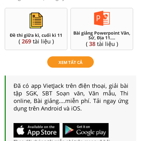
Bài giảng Powerpoint Văn,
Đề thi giữa kì, cuối kì 11
Sử, Địa 11....
(
269
tài liệu )
(
38
tài liệu )
XEM TẤT CẢ
Đã có app VietJack trên điện thoại, giải bài
tập SGK, SBT Soạn văn, Văn mẫu, Thi
online, Bài giảng....miễn phí. Tải ngay ứng
dụng trên Android và iOS.