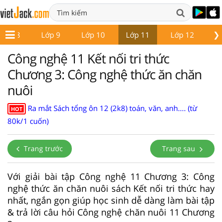
❯
Lớp 8
Lớp 9
Lớp 10
Lớp 11
Lớp 12
Gi
Công nghệ 11 Kết nối tri thức
Chương 3: Công nghệ thức ăn chăn
nuôi
Ra mắt Sách tổng ôn 12 (2k8) toán, văn, anh.... (từ
HOT
80k/1 cuốn)
Trang trước
Trang sau
Với giải bài tập Công nghệ 11 Chương 3: Công
nghệ thức ăn chăn nuôi sách Kết nối tri thức hay
nhất, ngắn gọn giúp học sinh dễ dàng làm bài tập
& trả lời câu hỏi Công nghệ chăn nuôi 11 Chương