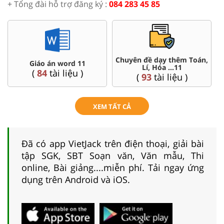
+ Tổng đài hỗ trợ đăng ký :
084 283 45 85
Chuyên đề dạy thêm Toán,
Giáo án word 11
Lí, Hóa ...11
(
84
tài liệu )
(
93
tài liệu )
XEM TẤT CẢ
Đã có app VietJack trên điện thoại, giải bài
tập SGK, SBT Soạn văn, Văn mẫu, Thi
online, Bài giảng....miễn phí. Tải ngay ứng
dụng trên Android và iOS.