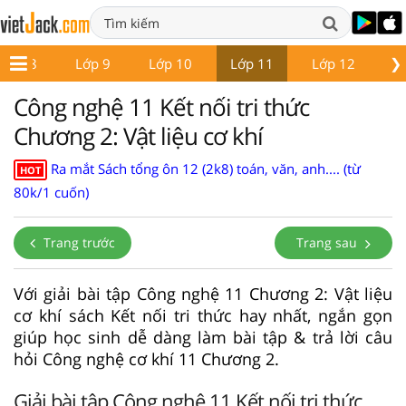
❯
Lớp 8
Lớp 9
Lớp 10
Lớp 11
Lớp 12
Gi
Công nghệ 11 Kết nối tri thức
Chương 2: Vật liệu cơ khí
Ra mắt Sách tổng ôn 12 (2k8) toán, văn, anh.... (từ
HOT
80k/1 cuốn)
Trang trước
Trang sau
Với giải bài tập Công nghệ 11 Chương 2: Vật liệu
cơ khí sách Kết nối tri thức hay nhất, ngắn gọn
giúp học sinh dễ dàng làm bài tập & trả lời câu
hỏi Công nghệ cơ khí 11 Chương 2.
Giải bài tập Công nghệ 11 Kết nối tri thức