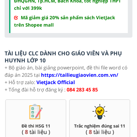
ĐHQGHN, Tp.HCM, Bách Khoa, tốt nghiệp THPT
chỉ với 399k
Mã giảm giá 20% sản phẩm sách VietJack
trên Shopee mall
TÀI LIỆU CLC DÀNH CHO GIÁO VIÊN VÀ PHỤ
HUYNH LỚP 10
+ Bộ giáo án, bài giảng powerpoint, đề thi file word có
đáp án 2025 tại
https://tailieugiaovien.com.vn/
+ Hỗ trợ zalo:
VietJack Official
+ Tổng đài hỗ trợ đăng ký :
084 283 45 85
Đề thi HSG 11
Trắc nghiệm đúng sai 11
(
8
tài liệu )
(
8
tài liệu )