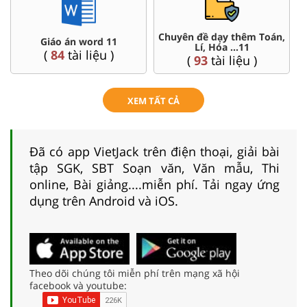
Chuyên đề dạy thêm Toán,
Giáo án word 11
Lí, Hóa ...11
(
84
tài liệu )
(
93
tài liệu )
XEM TẤT CẢ
Đã có app VietJack trên điện thoại, giải bài
tập SGK, SBT Soạn văn, Văn mẫu, Thi
online, Bài giảng....miễn phí. Tải ngay ứng
dụng trên Android và iOS.
Theo dõi chúng tôi miễn phí trên mạng xã hội
facebook và youtube: