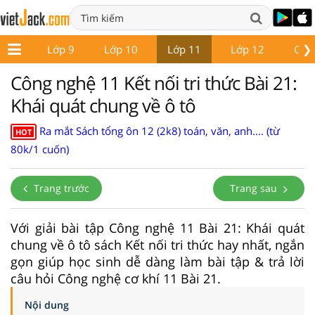
❯
ớp 8
Lớp 9
Lớp 10
Lớp 11
Lớp 12
Giáo
Công nghệ 11 Kết nối tri thức Bài 21:
Khái quát chung về ô tô
Ra mắt Sách tổng ôn 12 (2k8) toán, văn, anh.... (từ
HOT
80k/1 cuốn)
Trang trước
Trang sau
Với giải bài tập Công nghệ 11 Bài 21: Khái quát
chung về ô tô sách Kết nối tri thức hay nhất, ngắn
gọn giúp học sinh dễ dàng làm bài tập & trả lời
câu hỏi Công nghệ cơ khí 11 Bài 21.
Nội dung