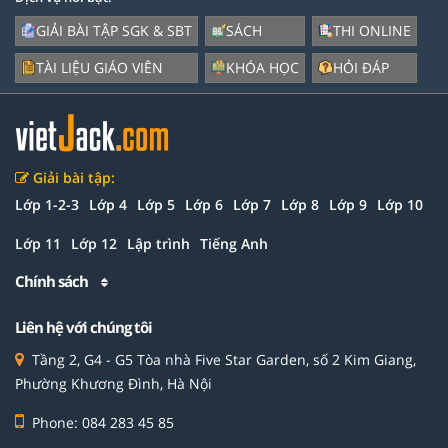
GIẢI BÀI TẬP SGK & SBT
SÁCH
THI ONLINE
TÀI LIỆU GIÁO VIÊN
KHÓA HỌC
HỎI ĐÁP
Giải bài tập:
Lớp 1-2-3
Lớp 4
Lớp 5
Lớp 6
Lớp 7
Lớp 8
Lớp 9
Lớp 10
Lớp 11
Lớp 12
Lập trình
Tiếng Anh
Chính sách
Liên hệ với chúng tôi
Tầng 2, G4 - G5 Tòa nhà Five Star Garden, số 2 Kim Giang,
Phường Khương Đình, Hà Nội
Phone: 084 283 45 85