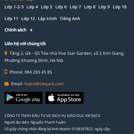
Lớp 1-2-3
Lớp 4
Lớp 5
Lớp 6
Lớp 7
Lớp 8
Lớp 9
Lớp 10
Lớp 11
Lớp 12
Lập trình
Tiếng Anh
Chính sách
Liên hệ với chúng tôi
Tầng 2, G4 - G5 Tòa nhà Five Star Garden, số 2 Kim Giang,
Phường Khương Đình, Hà Nội
Phone: 084 283 45 85
Email:
hotro@vietjack.com
CÔNG TY TNHH ĐẦU TƯ VÀ DỊCH VỤ GIÁO DỤC VIETJACK
Người đại diện: Nguyễn Thanh Tuyền
Số giấy chứng nhận đăng ký kinh doanh: 0108307822, ngày cấp: