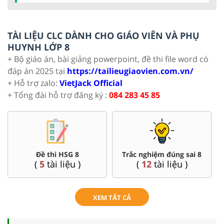
TÀI LIỆU CLC DÀNH CHO GIÁO VIÊN VÀ PHỤ
HUYNH LỚP 8
+ Bộ giáo án, bài giảng powerpoint, đề thi file word có
đáp án 2025 tại
https://tailieugiaovien.com.vn/
+ Hỗ trợ zalo:
VietJack Official
+ Tổng đài hỗ trợ đăng ký :
084 283 45 85
Đề thi HSG 8
Trắc nghiệm đúng sai 8
(
5
tài liệu )
(
12
tài liệu )
XEM TẤT CẢ