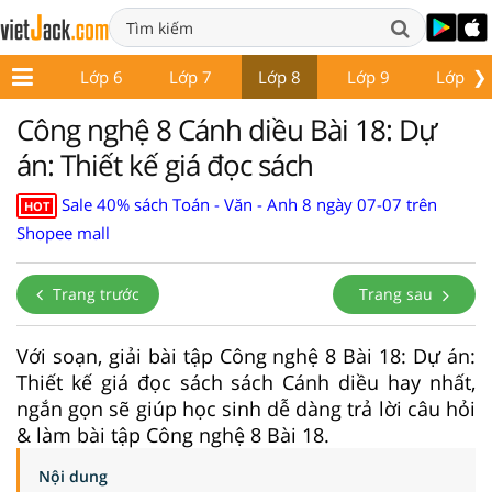
❯
ớp 5
Lớp 6
Lớp 7
Lớp 8
Lớp 9
Lớp 10
Công nghệ 8 Cánh diều Bài 18: Dự
án: Thiết kế giá đọc sách
Sale 40% sách Toán - Văn - Anh 8 ngày 07-07 trên
HOT
Shopee mall
Trang trước
Trang sau
Với soạn, giải bài tập Công nghệ 8 Bài 18: Dự án:
Thiết kế giá đọc sách sách Cánh diều hay nhất,
ngắn gọn sẽ giúp học sinh dễ dàng trả lời câu hỏi
& làm bài tập Công nghệ 8 Bài 18.
Nội dung