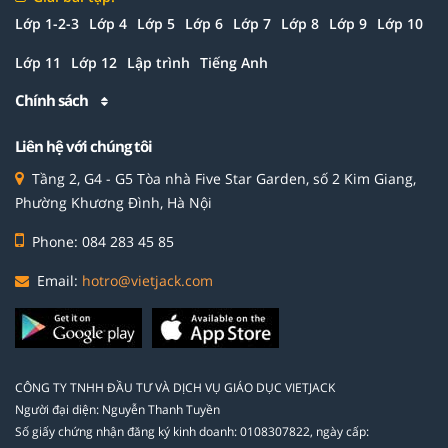
Lớp 1-2-3
Lớp 4
Lớp 5
Lớp 6
Lớp 7
Lớp 8
Lớp 9
Lớp 10
Lớp 11
Lớp 12
Lập trình
Tiếng Anh
Chính sách
Liên hệ với chúng tôi
Tầng 2, G4 - G5 Tòa nhà Five Star Garden, số 2 Kim Giang,
Phường Khương Đình, Hà Nội
Phone: 084 283 45 85
Email:
hotro@vietjack.com
CÔNG TY TNHH ĐẦU TƯ VÀ DỊCH VỤ GIÁO DỤC VIETJACK
Người đại diện: Nguyễn Thanh Tuyền
Số giấy chứng nhận đăng ký kinh doanh: 0108307822, ngày cấp: