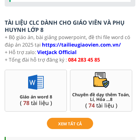
TÀI LIỆU CLC DÀNH CHO GIÁO VIÊN VÀ PHỤ
HUYNH LỚP 8
+ Bộ giáo án, bài giảng powerpoint, đề thi file word có
đáp án 2025 tại
https://tailieugiaovien.com.vn/
+ Hỗ trợ zalo:
VietJack Official
+ Tổng đài hỗ trợ đăng ký :
084 283 45 85
 dạy thêm Toán,
Đề thi HSG 8
Trắc nghiệm 
, Hóa ...8
(
5
tài liệu )
(
12
tài 
tài liệu )
XEM TẤT CẢ