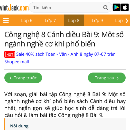
❯
ớp 5
Lớp 6
Lớp 7
Lớp 8
Lớp 9
Lớp 10
Công nghệ 8 Cánh diều Bài 9: Một số
ngành nghề cơ khí phổ biến
Sale 40% sách Toán - Văn - Anh 8 ngày 07-07 trên
HOT
Shopee mall
Trang trước
Trang sau
Với soạn, giải bài tập Công nghệ 8 Bài 9: Một số
ngành nghề cơ khí phổ biến sách Cánh diều hay
nhất, ngắn gọn sẽ giúp học sinh dễ dàng trả lời
câu hỏi & làm bài tập Công nghệ 8 Bài 9.
Nội dung