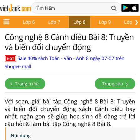
❯
ớp 5
Lớp 6
Lớp 7
Lớp 8
Lớp 9
Lớp 10
Công nghệ 8 Cánh diều Bài 8: Truyền
và biến đổi chuyển động
Sale 40% sách Toán - Văn - Anh 8 ngày 07-07 trên
HOT
Shopee mall
Trang trước
Trang sau
Với soạn, giải bài tập Công nghệ 8 Bài 8: Truyền
và biến đổi chuyển động sách Cánh diều hay
nhất, ngắn gọn sẽ giúp học sinh dễ dàng trả lời
câu hỏi & làm bài tập Công nghệ 8 Bài 8.
Nội dung