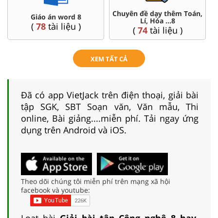
 dạy thêm Toán,
Đề thi HSG 8
Trắc nghiệm 
, Hóa ...8
(
5
tài liệu )
(
12
tài 
tài liệu )
XEM TẤT CẢ
Đã có app VietJack trên điện thoại, giải bài
tập SGK, SBT Soạn văn, Văn mẫu, Thi
online, Bài giảng....miễn phí. Tải ngay ứng
dụng trên Android và iOS.
Theo dõi chúng tôi miễn phí trên mạng xã hội
facebook và youtube:
Loạt bài
Giải bài tập Công nghệ 8 hay,