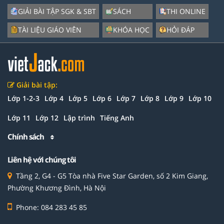
GIẢI BÀI TẬP SGK & SBT
SÁCH
THI ONLINE
TÀI LIỆU GIÁO VIÊN
KHÓA HỌC
HỎI ĐÁP
Giải bài tập:
Lớp 1-2-3
Lớp 4
Lớp 5
Lớp 6
Lớp 7
Lớp 8
Lớp 9
Lớp 10
Lớp 11
Lớp 12
Lập trình
Tiếng Anh
Chính sách
Liên hệ với chúng tôi
Tầng 2, G4 - G5 Tòa nhà Five Star Garden, số 2 Kim Giang,
Phường Khương Đình, Hà Nội
Phone: 084 283 45 85