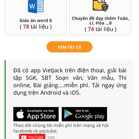
Chuyên đề dạy thêm Toán,
Giáo án word 8
Lí, Hóa ...8
(
78
tài liệu )
(
74
tài liệu )
XEM TẤT CẢ
Đã có app VietJack trên điện thoại, giải bài
tập SGK, SBT Soạn văn, Văn mẫu, Thi
online, Bài giảng....miễn phí. Tải ngay ứng
dụng trên Android và iOS.
Theo dõi chúng tôi miễn phí trên mạng xã hội
facebook và youtube: