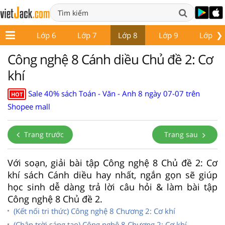
❯
ớp 5
Lớp 6
Lớp 7
Lớp 8
Lớp 9
Lớp 10
Công nghệ 8 Cánh diều Chủ đề 2: Cơ
khí
Sale 40% sách Toán - Văn - Anh 8 ngày 07-07 trên
HOT
Shopee mall
Trang trước
Trang sau
Với soạn, giải bài tập Công nghệ 8 Chủ đề 2: Cơ
khí sách Cánh diều hay nhất, ngắn gọn sẽ giúp
học sinh dễ dàng trả lời câu hỏi & làm bài tập
Công nghệ 8 Chủ đề 2.
(Kết nối tri thức) Công nghệ 8 Chương 2: Cơ khí
(Chân trời sáng tạo) Công nghệ 8 Chương 2: Cơ khí