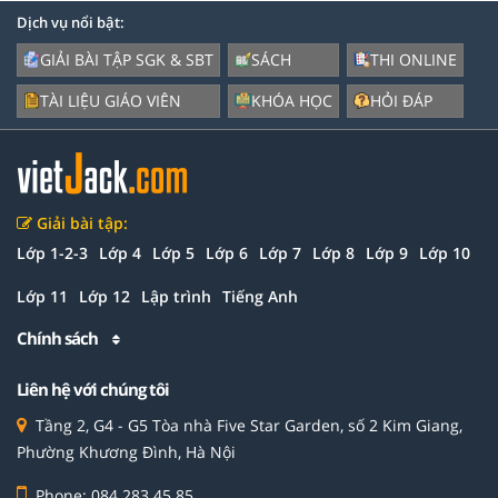
Dịch vụ nổi bật:
GIẢI BÀI TẬP SGK & SBT
SÁCH
THI ONLINE
TÀI LIỆU GIÁO VIÊN
KHÓA HỌC
HỎI ĐÁP
Giải bài tập:
Lớp 1-2-3
Lớp 4
Lớp 5
Lớp 6
Lớp 7
Lớp 8
Lớp 9
Lớp 10
Lớp 11
Lớp 12
Lập trình
Tiếng Anh
Chính sách
Liên hệ với chúng tôi
Tầng 2, G4 - G5 Tòa nhà Five Star Garden, số 2 Kim Giang,
Phường Khương Đình, Hà Nội
Phone: 084 283 45 85