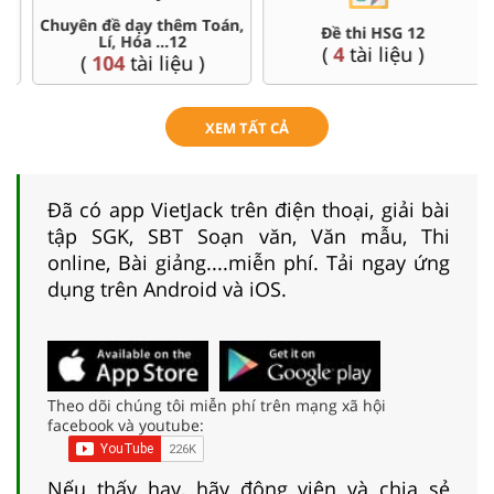
Chuyên đề dạy thêm Toán,
Đề thi HSG 12
Lí, Hóa ...12
(
4
tài liệu )
(
104
tài liệu )
XEM TẤT CẢ
Đã có app VietJack trên điện thoại, giải bài
tập SGK, SBT Soạn văn, Văn mẫu, Thi
online, Bài giảng....miễn phí. Tải ngay ứng
dụng trên Android và iOS.
Theo dõi chúng tôi miễn phí trên mạng xã hội
facebook và youtube:
Nếu thấy hay, hãy động viên và chia sẻ