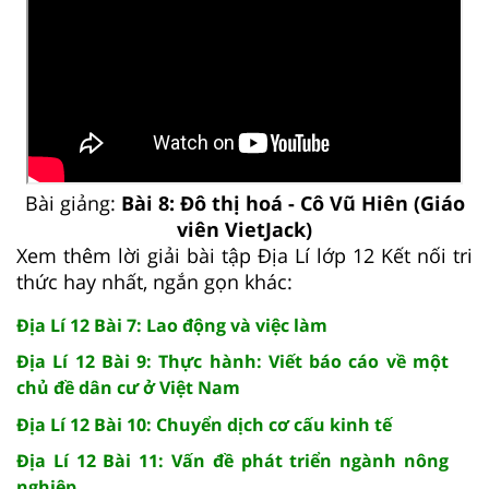
Bài giảng:
Bài 8: Đô thị hoá - Cô Vũ Hiên (Giáo
viên VietJack)
Xem thêm lời giải bài tập Địa Lí lớp 12 Kết nối tri
thức hay nhất, ngắn gọn khác:
Địa Lí 12 Bài 7: Lao động và việc làm
Địa Lí 12 Bài 9: Thực hành: Viết báo cáo về một
chủ đề dân cư ở Việt Nam
Địa Lí 12 Bài 10: Chuyển dịch cơ cấu kinh tế
Địa Lí 12 Bài 11: Vấn đề phát triển ngành nông
nghiệp