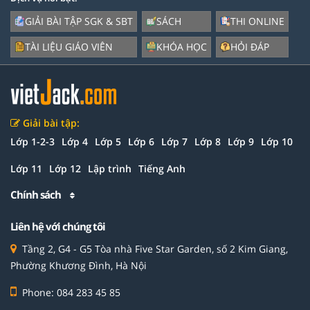
GIẢI BÀI TẬP SGK & SBT
SÁCH
THI ONLINE
TÀI LIỆU GIÁO VIÊN
KHÓA HỌC
HỎI ĐÁP
Giải bài tập:
Lớp 1-2-3
Lớp 4
Lớp 5
Lớp 6
Lớp 7
Lớp 8
Lớp 9
Lớp 10
Lớp 11
Lớp 12
Lập trình
Tiếng Anh
Chính sách
Liên hệ với chúng tôi
Tầng 2, G4 - G5 Tòa nhà Five Star Garden, số 2 Kim Giang,
Phường Khương Đình, Hà Nội
Phone: 084 283 45 85