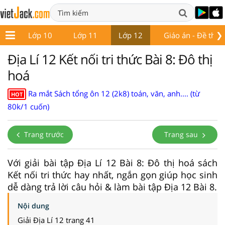
❯
 9
Lớp 10
Lớp 11
Lớp 12
Giáo án - Đề thi
Địa Lí 12 Kết nối tri thức Bài 8: Đô thị
hoá
Ra mắt Sách tổng ôn 12 (2k8) toán, văn, anh.... (từ
HOT
80k/1 cuốn)
Trang trước
Trang sau
Với giải bài tập Địa Lí 12 Bài 8: Đô thị hoá sách
Kết nối tri thức hay nhất, ngắn gọn giúp học sinh
dễ dàng trả lời câu hỏi & làm bài tập Địa 12 Bài 8.
Nội dung
Giải Địa Lí 12 trang 41