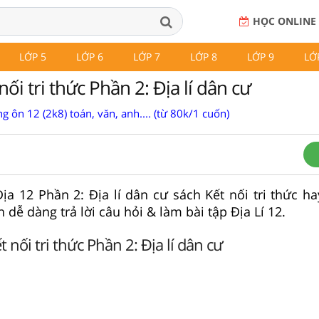
HỌC ONLINE
LỚP 5
LỚP 6
LỚP 7
LỚP 8
LỚP 9
LỚ
nối tri thức Phần 2: Địa lí dân cư
g ôn 12 (2k8) toán, văn, anh.... (từ 80k/1 cuốn)
 Địa 12 Phần 2: Địa lí dân cư sách Kết nối tri thức h
 dễ dàng trả lời câu hỏi & làm bài tập Địa Lí 12.
t nối tri thức Phần 2: Địa lí dân cư