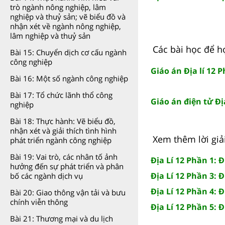
trò ngành nông nghiệp, lâm
nghiệp và thuỷ sản; vẽ biểu đồ và
nhận xét về ngành nông nghiệp,
lâm nghiệp và thuỷ sản
Các bài học để họ
Bài 15: Chuyển dịch cơ cấu ngành
công nghiệp
Giáo án Địa lí 12 P
Bài 16: Một số ngành công nghiệp
Bài 17: Tổ chức lãnh thổ công
Giáo án điện tử Địa
nghiệp
Bài 18: Thực hành: Vẽ biểu đồ,
nhận xét và giải thích tình hình
Xem thêm lời giải
phát triển ngành công nghiệp
Bài 19: Vai trò, các nhân tố ảnh
Địa Lí 12 Phần 1: Đ
hưởng đến sự phát triển và phân
Địa Lí 12 Phần 3: Đ
bố các ngành dịch vụ
Địa Lí 12 Phần 4: Đ
Bài 20: Giao thông vận tải và bưu
chính viễn thông
Địa Lí 12 Phần 5: 
Bài 21: Thương mại và du lịch