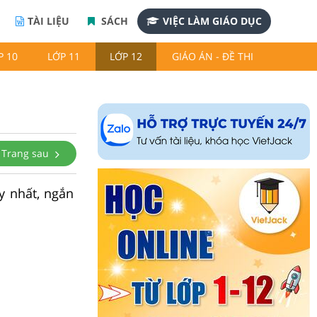
TÀI LIỆU
SÁCH
VIỆC LÀM GIÁO DỤC
P 10
LỚP 11
LỚP 12
GIÁO ÁN - ĐỀ THI
Trang sau
ay nhất, ngắn