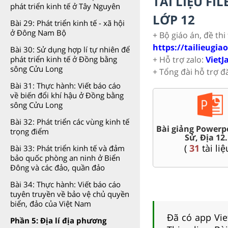
TÀI LIỆU F
phát triển kinh tế ở Tây Nguyên
LỚP 12
Bài 29: Phát triển kinh tế - xã hội
ở Đông Nam Bộ
+ Bộ giáo án, đề thi
https://tailieugia
Bài 30: Sử dụng hợp lí tự nhiên để
+ Hỗ trợ zalo:
VietJ
phát triển kinh tế ở Đồng bằng
sông Cửu Long
+ Tổng đài hỗ trợ đ
Bài 31: Thực hành: Viết báo cáo
về biến đổi khí hậu ở Đồng bằng
sông Cửu Long
Bài 32: Phát triển các vùng kinh tế
 ĐHQG
Bài giảng Powerp
trọng điểm
Đề thi giữa kì, cuối kì 12
inh...
Sử, Địa 12..
(
143
tài liệu )
(
31
tài liệ
Bài 33: Phát triển kinh tế và đảm
bảo quốc phòng an ninh ở Biển
Đông và các đảo, quần đảo
Bài 34: Thực hành: Viết báo cáo
tuyên truyền về bảo vệ chủ quyền
biển, đảo của Việt Nam
Đã có app Viet
Phần 5: Địa lí địa phương