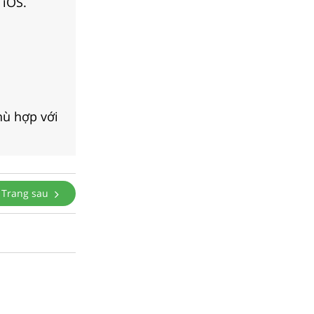
 iOS.
hù hợp với
Trang sau