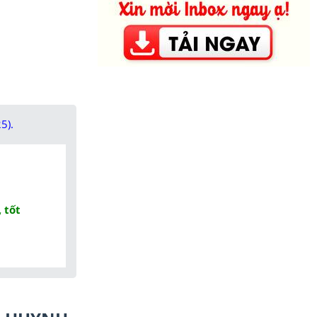
5).
 tốt