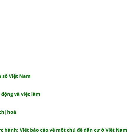
ân số Việt Nam
o động và việc làm
 thị hoá
hực hành: Viết báo cáo về một chủ đề dân cư ở Việt Nam