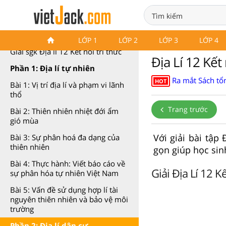
Địa lí 12 Kết nối tri thức
LỚP 1
LỚP 2
LỚP 3
LỚP 4
Giải sgk Địa lí 12 Kết nối tri thức
Địa Lí 12 Kết 
Phần 1: Địa lí tự nhiên
Ra mắt Sách tổn
HOT
Bài 1: Vị trí địa lí và phạm vi lãnh
thổ
Trang trước
Bài 2: Thiên nhiên nhiệt đới ẩm
gió mùa
Với giải bài tập
Bài 3: Sự phân hoá đa dạng của
thiên nhiên
gọn giúp học sinh
Bài 4: Thực hành: Viết báo cáo về
Giải Địa Lí 12 Kế
sự phân hóa tự nhiên Việt Nam
Bài 5: Vấn đề sử dụng hợp lí tài
nguyên thiên nhiên và bảo vệ môi
trường
Phần 2: Địa lí dân cư