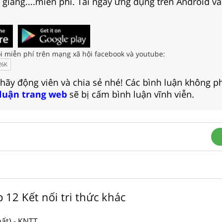
i giảng....miễn phí. Tải ngay ứng dụng trên Android và
i miễn phí trên mạng xã hội facebook và youtube:
 hãy động viên và chia sẻ nhé! Các bình luận không p
 luận trang web
sẽ bị cấm bình luận vĩnh viễn.
p 12 Kết nối tri thức khác
ất) - KNTT