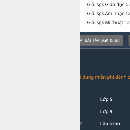
Giải sgk Giáo dục 
Giải sgk Âm nhạc 1
Giải sgk Mĩ thuật 1
GIẢI BÀI TẬP SGK & SBT
Dịch vụ nổi bật:
Trang web chia sẻ nội dung miễn phí dành c
Giải bài tập:
Lớp 1-2-3
Lớp 4
Lớp 5
Lớp 7
Lớp 8
Lớp 9
Lớp 11
Lớp 12
Lập trình