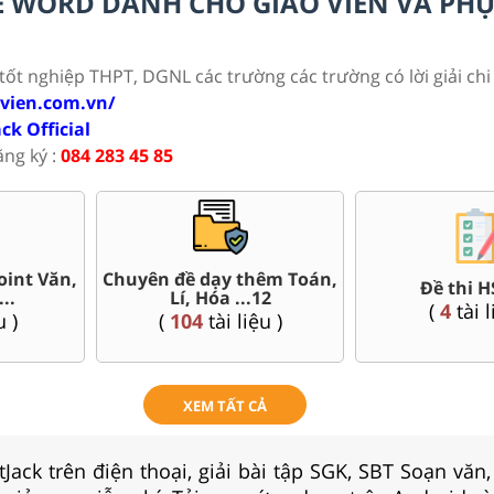
ILE WORD DÀNH CHO GIÁO VIÊN VÀ PH
 tốt nghiệp THPT, DGNL các trường các trường có lời giải chi 
ovien.com.vn/
ack Official
ăng ký :
084 283 45 85
oint Văn,
Chuyên đề dạy thêm Toán,
Đề thi H
..
Lí, Hóa ...12
(
4
tài l
u )
(
104
tài liệu )
XEM TẤT CẢ
Jack trên điện thoại, giải bài tập SGK, SBT Soạn văn