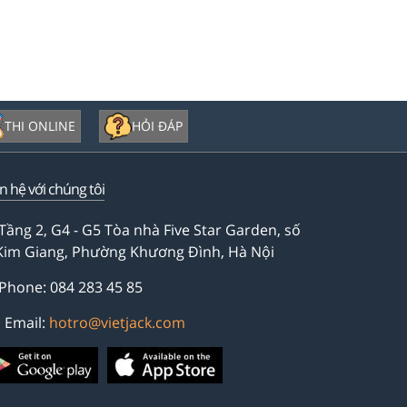
THI ONLINE
HỎI ĐÁP
ên hệ với chúng tôi
Tầng 2, G4 - G5 Tòa nhà Five Star Garden, số
Kim Giang, Phường Khương Đình, Hà Nội
Phone: 084 283 45 85
Email:
hotro@vietjack.com