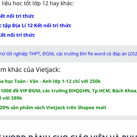
liệu học tốt lớp 12 hay khác:
Kết nối tri thức
tập Địa Lí 12 Kết nối tri thức
Kết nối tri thức
thử tốt nghiệp THPT, ĐGNL các trường ĐH fle word có đáp án (202
m khác của Vietjack:
 học Toán - Văn - Anh lớp 1-12 chỉ với 250k
 1000 đề VIP ĐGNL các trường ĐHQGHN, Tp.HCM, Bách Khoa,
ỉ với 399k
 20% sản phẩm sách VietJack trên Shopee mall