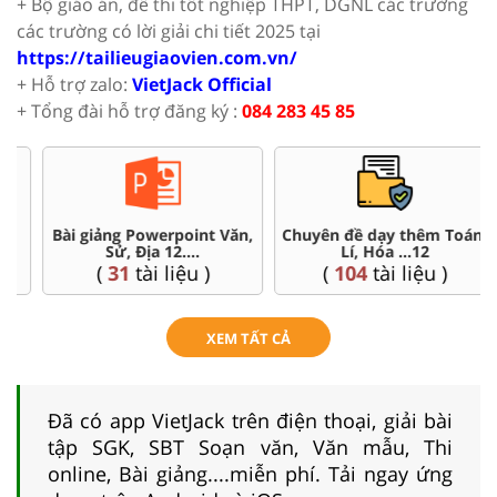
+ Bộ giáo án, đề thi tốt nghiệp THPT, DGNL các trường
các trường có lời giải chi tiết 2025 tại
https://tailieugiaovien.com.vn/
+ Hỗ trợ zalo:
VietJack Official
+ Tổng đài hỗ trợ đăng ký :
084 283 45 85
Chuyên đề dạy thêm Toán,
Đề thi HSG 12
Lí, Hóa ...12
(
4
tài liệu )
(
104
tài liệu )
XEM TẤT CẢ
Đã có app VietJack trên điện thoại, giải bài
tập SGK, SBT Soạn văn, Văn mẫu, Thi
online, Bài giảng....miễn phí. Tải ngay ứng