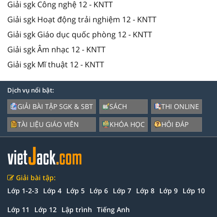
Giải sgk Công nghệ 12 - KNTT
Giải sgk Hoạt động trải nghiệm 12 - KNTT
Giải sgk Giáo dục quốc phòng 12 - KNTT
Giải sgk Âm nhạc 12 - KNTT
Giải sgk Mĩ thuật 12 - KNTT
Dịch vụ nổi bật:
GIẢI BÀI TẬP SGK & SBT
SÁCH
THI ONLINE
TÀI LIỆU GIÁO VIÊN
KHÓA HỌC
HỎI ĐÁP
Giải bài tập:
Lớp 1-2-3
Lớp 4
Lớp 5
Lớp 6
Lớp 7
Lớp 8
Lớp 9
Lớp 10
Lớp 11
Lớp 12
Lập trình
Tiếng Anh