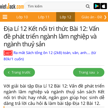
❯
ớp 9
Lớp 10
Lớp 11
Lớp 12
Giáo án - Đề thi
Địa Lí 12 Kết nối tri thức Bài 12: Vấn
đề phát triển ngành lâm nghiệp và
ngành thuỷ sản
Ra mắt Sách tổng ôn 12 (2k8) toán, văn, anh.... (từ
HOT
80k/1 cuốn)
Trang trước
Trang sau
Với giải bài tập Địa Lí 12 Bài 12: Vấn đề phát triển
ngành lâm nghiệp và ngành thuỷ sản sách Kết
nối tri thức hay nhất, ngắn gọn giúp học sinh dễ
dàng trả lời câu hỏi & làm bài tập Địa 12 Bài 12.