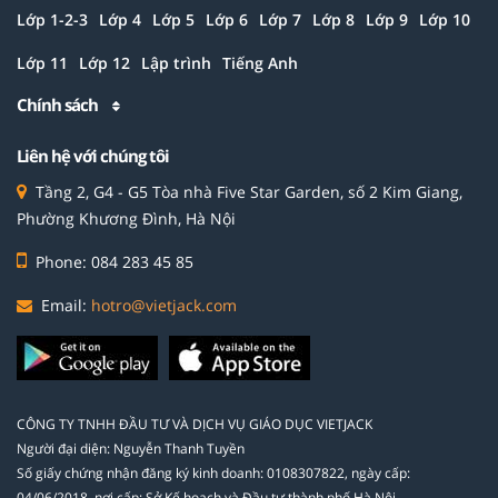
Lớp 1-2-3
Lớp 4
Lớp 5
Lớp 6
Lớp 7
Lớp 8
Lớp 9
Lớp 10
Lớp 11
Lớp 12
Lập trình
Tiếng Anh
Chính sách
Liên hệ với chúng tôi
Tầng 2, G4 - G5 Tòa nhà Five Star Garden, số 2 Kim Giang,
Phường Khương Đình, Hà Nội
Phone: 084 283 45 85
Email:
hotro@vietjack.com
CÔNG TY TNHH ĐẦU TƯ VÀ DỊCH VỤ GIÁO DỤC VIETJACK
Người đại diện: Nguyễn Thanh Tuyền
Số giấy chứng nhận đăng ký kinh doanh: 0108307822, ngày cấp:
04/06/2018, nơi cấp: Sở Kế hoạch và Đầu tư thành phố Hà Nội.