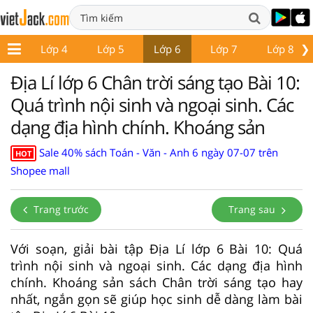
❯
p 3
Lớp 4
Lớp 5
Lớp 6
Lớp 7
Lớp 8
Địa Lí lớp 6 Chân trời sáng tạo Bài 10:
Quá trình nội sinh và ngoại sinh. Các
dạng địa hình chính. Khoáng sản
Sale 40% sách Toán - Văn - Anh 6 ngày 07-07 trên
HOT
Shopee mall
Trang trước
Trang sau
Với soạn, giải bài tập Địa Lí lớp 6 Bài 10: Quá
trình nội sinh và ngoại sinh. Các dạng địa hình
chính. Khoáng sản sách Chân trời sáng tạo hay
nhất, ngắn gọn sẽ giúp học sinh dễ dàng làm bài