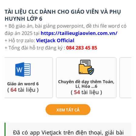
TÀI LIỆU CLC DÀNH CHO GIÁO VIÊN VÀ PHỤ
HUYNH LỚP 6
+ Bộ giáo án, bài giảng powerpoint, đề thi file word có
đáp án 2025 tại
https://tailieugiaovien.com.vn/
+ Hỗ trợ zalo:
VietJack Official
+ Tổng đài hỗ trợ đăng ký :
084 283 45 85
Đề thi HSG 6
Trắc nghiệm đúng sai 6
(
4
tài liệu )
(
26
tài liệu )
XEM TẤT CẢ
Đã có app VietJack trên điện thoại, giải bài