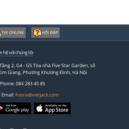
THI ONLINE
HỎI ĐÁP
ên hệ với chúng tôi
Tầng 2, G4 - G5 Tòa nhà Five Star Garden, số
Kim Giang, Phường Khương Đình, Hà Nội
Phone: 084 283 45 85
Email:
hotro@vietjack.com