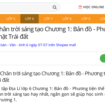
HỌC ONLINE
LỚP 5
LỚP 6
LỚP 7
LỚP 8
LỚP 9
LỚ
Chân trời sáng tạo Chương 1: Bản đồ - Ph
ặt Trái đất
Toán - Văn - Anh 6 ngày 07-07 trên Shopee mall
 6 Chân trời sáng tạo Chương 1: Bản đồ - Phương 
i đất
ài tập Địa Lí lớp 6 Chương 1: Bản đồ - Phương tiện th
ân trời sáng tạo hay nhất, ngắn gọn sẽ giúp học sinh
Chương 1.