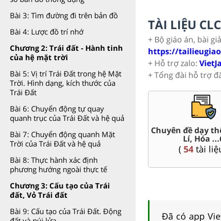
Bài 3: Tìm đường đi trên bản đồ
TÀI LIỆU C
Bài 4: Lược đồ trí nhớ
+ Bộ giáo án, bài gi
Chương 2: Trái đất - Hành tinh
https://tailieugia
của hệ mặt trời
+ Hỗ trợ zalo:
VietJ
Bài 5: Vị trí Trái Đất trong hệ Mặt
+ Tổng đài hỗ trợ đ
Trời. Hình dạng, kích thước của
Trái Đất
Bài 6: Chuyển động tự quay
quanh trục của Trái Đất và hệ quả
t Văn,
Chuyên đề dạy th
Giáo án word 6
Bài 7: Chuyển động quanh Mặt
Lí, Hóa ...
Trời của Trái Đất và hệ quả
(
64
tài liệu )
(
54
tài liệ
Bài 8: Thực hành xác định
phương hướng ngoài thực tế
Chương 3: Cấu tạo của Trái
đất, Vỏ Trái đất
Bài 9: Cấu tạo của Trái Đất. Động
Đã có app Viet
đất và núi lửa