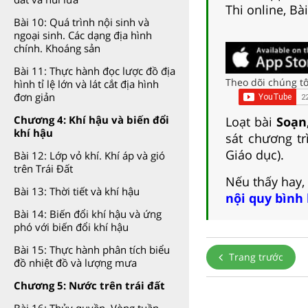
Thi online, Bà
Bài 10: Quá trình nội sinh và
ngoại sinh. Các dạng địa hình
chính. Khoáng sản
Bài 11: Thực hành đọc lược đồ địa
Theo dõi chúng tô
hình tỉ lệ lớn và lát cắt địa hình
đơn giản
Chương 4: Khí hậu và biến đổi
Loạt bài
Soạn,
khí hậu
sát chương tr
Giáo dục).
Bài 12: Lớp vỏ khí. Khí áp và gió
trên Trái Đất
Nếu thấy hay,
Bài 13: Thời tiết và khí hậu
nội quy bình
Bài 14: Biến đổi khí hậu và ứng
phó với biến đổi khí hậu
Bài 15: Thực hành phân tích biểu
Trang trước
đồ nhiệt đồ và lượng mưa
Chương 5: Nước trên trái đất
Bài 16: Thủy quyền. Vòng tuần