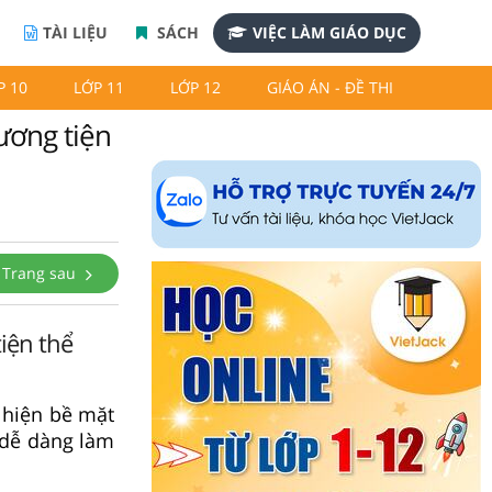
TÀI LIỆU
SÁCH
VIỆC LÀM GIÁO DỤC
P 10
LỚP 11
LỚP 12
GIÁO ÁN - ĐỀ THI
ương tiện
Trang sau
tiện thể
ể hiện bề mặt
 dễ dàng làm