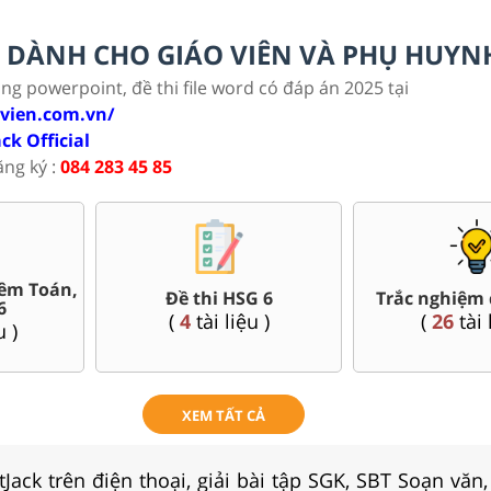
LC DÀNH CHO GIÁO VIÊN VÀ PHỤ HUYN
ảng powerpoint, đề thi file word có đáp án 2025 tại
ovien.com.vn/
ack Official
ăng ký :
084 283 45 85
êm Toán,
Đề thi HSG 6
Trắc nghiệm 
6
(
4
tài liệu )
(
26
tài 
u )
XEM TẤT CẢ
Jack trên điện thoại, giải bài tập SGK, SBT Soạn văn