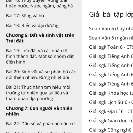
hoàn nước. Nước ngầm, băng hà
Giải bài tập l
Bài 17: Sông và hồ
Bài 18: Biến và đại dương
Soạn Văn 6 (hay nhấ
Chương 6: Đất và sinh vật trên
Soạn Văn 6 (ngắn nh
Trái đất
Giải sgk Toán 6 - C
Bài 19: Lớp đất và các nhân tố
Giải sgk Tiếng Anh 
hình thành đất. Một số nhóm đất
điển hình
Giải sgk Tiếng Anh 
Bài 20: Sinh vật và sự phân bố các
Giải sgk Tiếng Anh
đới thiên nhiên. Rừng nhiệt đới
Giải sgk Tiếng Anh 
Bài 21: Thực hành tìm hiểu môi
trường tự nhiên qua tài liệu và
Giải sgk Khoa học t
tham quan địa phương
Giải sgk Lịch Sử 6 -
Chương 7: Con người và thiên
Giải sgk Địa Lí 6 - C
nhiên
Giải sgk Giáo dục c
Bài 22: Dân số và phân bố dân cư
Giải sgk Công nghệ 