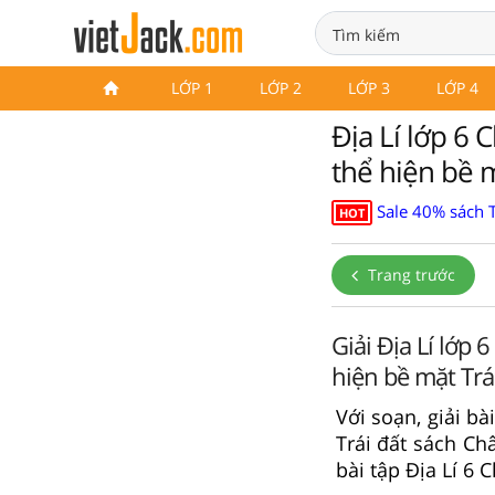
LỚP 1
LỚP 2
LỚP 3
LỚP 4
Địa Lí lớp 6 
thể hiện bề m
Sale 40% sách 
HOT
Trang trước
Giải Địa Lí lớp
hiện bề mặt Trá
Với soạn, giải b
Trái đất sách Ch
bài tập Địa Lí 6 