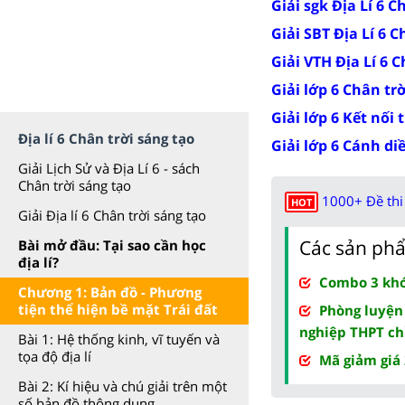
Giải sgk Địa Lí 6 C
Giải SBT Địa Lí 6 C
Giải VTH Địa Lí 6 
Giải lớp 6 Chân tr
Giải lớp 6 Kết nối 
Địa lí 6 Chân trời sáng tạo
Giải lớp 6 Cánh di
Giải Lịch Sử và Địa Lí 6 - sách
Chân trời sáng tạo
1000+ Đề thi 
HOT
Giải Địa lí 6 Chân trời sáng tạo
Các sản phẩ
Bài mở đầu: Tại sao cần học
địa lí?
Combo 3 khóa
Chương 1: Bản đồ - Phương
tiện thể hiện bề mặt Trái đất
Phòng luyện
nghiệp THPT ch
Bài 1: Hệ thống kinh, vĩ tuyến và
tọa độ địa lí
Mã giảm giá
Bài 2: Kí hiệu và chú giải trên một
số bản đồ thông dụng