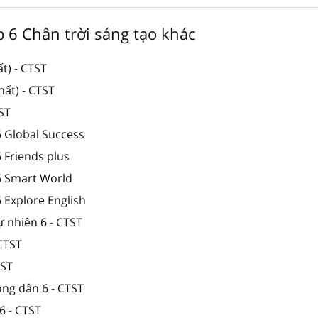
ớp 6 Chân trời sáng tạo khác
t) - CTST
ất) - CTST
TST
6 Global Success
6 Friends plus
 6 Smart World
6 Explore English
ự nhiên 6 - CTST
 CTST
TST
ông dân 6 - CTST
6 - CTST