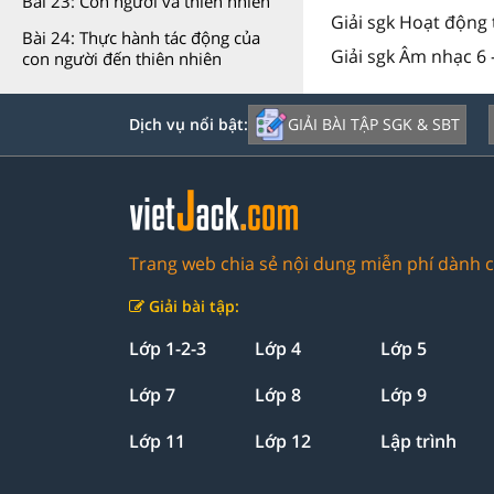
Bài 23: Con người và thiên nhiên
Giải sgk Hoạt động 
Bài 24: Thực hành tác động của
Giải sgk Âm nhạc 6 
con người đến thiên nhiên
GIẢI BÀI TẬP SGK & SBT
Dịch vụ nổi bật:
Trang web chia sẻ nội dung miễn phí dành c
Giải bài tập:
Lớp 1-2-3
Lớp 4
Lớp 5
Lớp 7
Lớp 8
Lớp 9
Lớp 11
Lớp 12
Lập trình