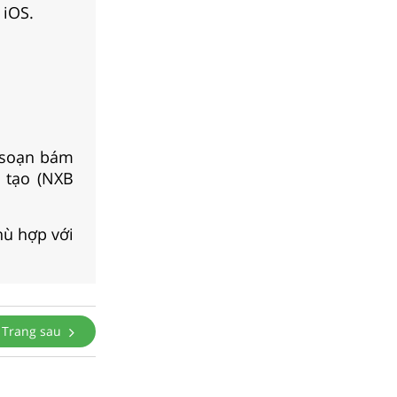
 iOS.
 soạn bám
g tạo (NXB
hù hợp với
Trang sau