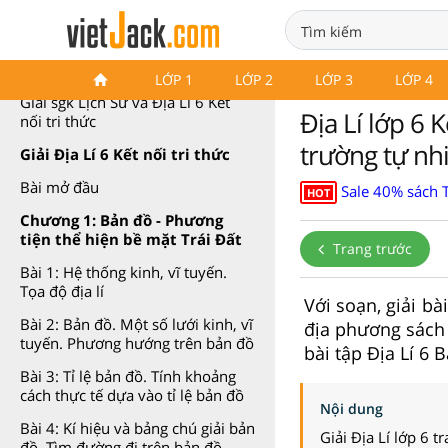
Địa Lí 6 Kết nối tri thức
LỚP 1
LỚP 2
LỚP 3
LỚP 4
Giải sgk Lịch Sử và Địa Lí 6 Kết
Địa Lí lớp 6 
nối tri thức
trường tự nh
Giải Địa Lí 6 Kết nối tri thức
Bài mở đầu
Sale 40% sách 
HOT
Chương 1: Bản đồ - Phương
tiện thể hiện bề mặt Trái Đất
Trang trước
Bài 1: Hệ thống kinh, vĩ tuyến.
Tọa độ địa lí
Với soạn, giải bà
Bài 2: Bản đồ. Một số lưới kinh, vĩ
địa phương sách 
tuyến. Phương hướng trên bản đồ
bài tập Địa Lí 6 B
Bài 3: Tỉ lệ bản đồ. Tính khoảng
cách thực tế dựa vào tỉ lệ bản đồ
Nội dung
Bài 4: Kí hiệu và bảng chú giải bản
Giải Địa Lí lớp 6 t
đồ. Tìm đường đi trên bản đồ