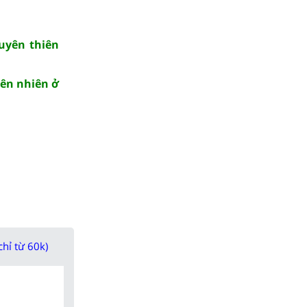
guyên thiên
iên nhiên ở
chỉ từ 60k)