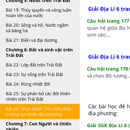
Chương 5: Nước trên Trái Đất
Giải Địa Lí 6 tr
Bài 19: Thủy quyển và vòng tuần
hoàn lớn của nước
Câu hỏi trang 177 
Bài 20: Sông và hồ. Nước ngầm
quan hệ giữa địa h
và băng hà
sinh vật)....
Bài 21: Biển và đại dương
Chương 6: Đất và sinh vật trên
Trái Đất
Giải Địa Lí 6 tr
Bài 22: Lớp đất trên Trái Đất
Câu hỏi trang 178 Đ
Bài 23: Sự sống trên Trái Đất
và chọn đối tượng...
Bài 24: Rừng nhiệt đới
Bài 25: Sự phân bố các đới thiên
nhiên trên Trái Đất
Các bài học để h
Bài 26: Thực hành: Tìm hiểu môi
địa phương:
trường tự nhiên địa phương
Chương 7: Con Người và thiên
Giải SGK Địa Lí 6
nhiên