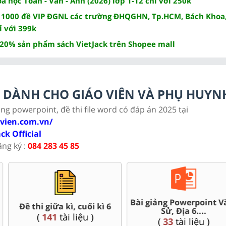
 học Toán - Văn - Anh (2026) lớp 1-12 chỉ với 250k
 1000 đề VIP ĐGNL các trường ĐHQGHN, Tp.HCM, Bách Khoa,
ỉ với 399k
 20% sản phẩm sách VietJack trên Shopee mall
LC DÀNH CHO GIÁO VIÊN VÀ PHỤ HUYN
ảng powerpoint, đề thi file word có đáp án 2025 tại
ovien.com.vn/
ack Official
ăng ký :
084 283 45 85
Bài giảng Powerpoint Văn,
uối kì 6
Giáo án 
Sử, Địa 6....
u )
(
64
tài 
(
33
tài liệu )