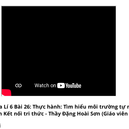
a Lí 6 Bài 26: Thực hành: Tìm hiểu môi trường tự 
 Kết nối tri thức - Thầy Đặng Hoài Sơn (Giáo viên 
i