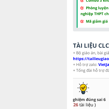
Combo 3 khóa
Phòng luyện
nghiệp THPT ch
Mã giảm giá
TÀI LIỆU C
+ Bộ giáo án, bài gi
https://tailieugia
+ Hỗ trợ zalo:
VietJ
+ Tổng đài hỗ trợ đ
Trắc nghiệm đúng sai 6
Đề thi giữa kì, c
(
26
tài liệu )
(
141
tài liệ