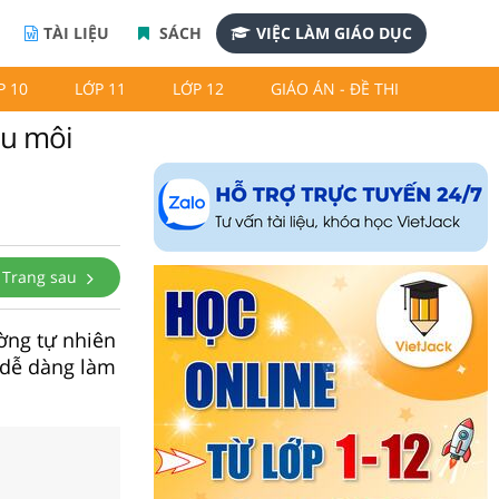
TÀI LIỆU
SÁCH
VIỆC LÀM GIÁO DỤC
P 10
LỚP 11
LỚP 12
GIÁO ÁN - ĐỀ THI
ểu môi
Trang sau
ường tự nhiên
 dễ dàng làm