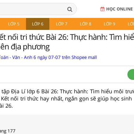
HỌC ONLINE
LỚP 5
LỚP 6
LỚP 7
LỚP 8
LỚP 9
LỚ
Kết nối tri thức Bài 26: Thực hành: Tìm hi
iên địa phương
Toán - Văn - Anh 6 ngày 07-07 trên Shopee mall
i tập Địa Lí lớp 6 Bài 26: Thực hành: Tìm hiểu môi tr
Kết nối tri thức hay nhất, ngắn gọn sẽ giúp học sinh
ài 26.
rang 177