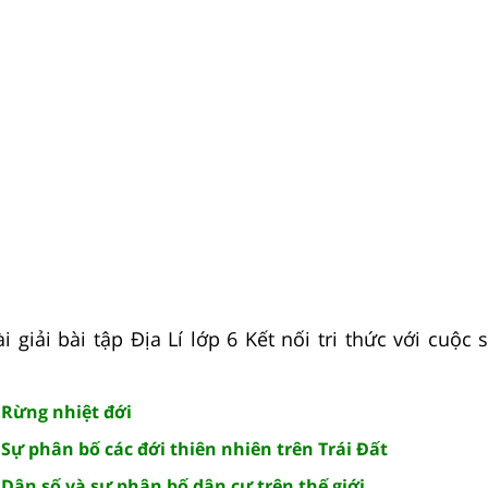
 giải bài tập Địa Lí lớp 6 Kết nối tri thức với cuộc 
: Rừng nhiệt đới
: Sự phân bố các đới thiên nhiên trên Trái Đất
7: Dân số và sự phân bố dân cư trên thế giới