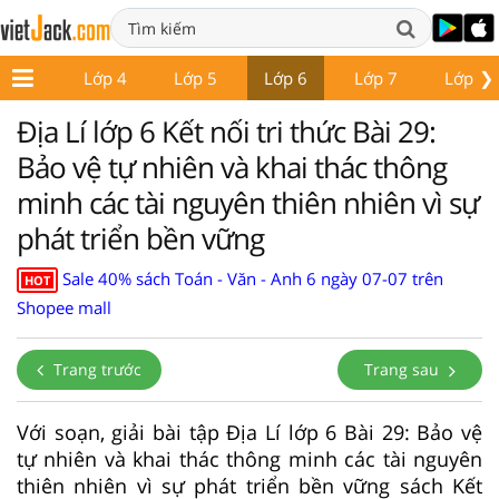
❯
Lớp 3
Lớp 4
Lớp 5
Lớp 6
Lớp 7
Lớp 8
Địa Lí lớp 6 Kết nối tri thức Bài 29:
Bảo vệ tự nhiên và khai thác thông
minh các tài nguyên thiên nhiên vì sự
phát triển bền vững
Sale 40% sách Toán - Văn - Anh 6 ngày 07-07 trên
HOT
Shopee mall
Trang trước
Trang sau
Với soạn, giải bài tập Địa Lí lớp 6 Bài 29: Bảo vệ
tự nhiên và khai thác thông minh các tài nguyên
thiên nhiên vì sự phát triển bền vững sách Kết