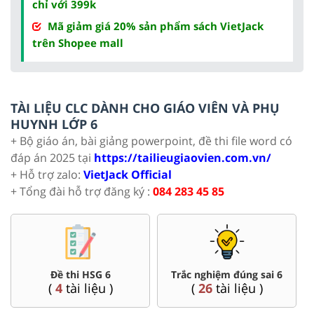
chỉ với 399k
Mã giảm giá 20% sản phẩm sách VietJack
trên Shopee mall
TÀI LIỆU CLC DÀNH CHO GIÁO VIÊN VÀ PHỤ
HUYNH LỚP 6
+ Bộ giáo án, bài giảng powerpoint, đề thi file word có
đáp án 2025 tại
https://tailieugiaovien.com.vn/
+ Hỗ trợ zalo:
VietJack Official
+ Tổng đài hỗ trợ đăng ký :
084 283 45 85
Đề thi HSG 6
Trắc nghiệm đúng sai 6
(
4
tài liệu )
(
26
tài liệu )