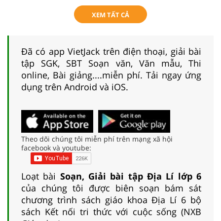
XEM TẤT CẢ
Đã có app VietJack trên điện thoại, giải bài
tập SGK, SBT Soạn văn, Văn mẫu, Thi
online, Bài giảng....miễn phí. Tải ngay ứng
dụng trên Android và iOS.
Theo dõi chúng tôi miễn phí trên mạng xã hội
facebook và youtube:
Loạt bài
Soạn, Giải bài tập Địa Lí lớp 6
của chúng tôi được biên soạn bám sát
chương trình sách giáo khoa Địa Lí 6 bộ
sách Kết nối tri thức với cuộc sống (NXB