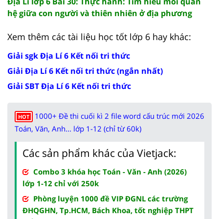
Địa Lí lớp 6 Bài 30: Thực hành: Tìm hiểu mối quan
hệ giữa con người và thiên nhiên ở địa phương
Xem thêm các tài liệu học tốt lớp 6 hay khác:
Giải sgk Địa Lí 6 Kết nối tri thức
Giải Địa Lí 6 Kết nối tri thức (ngắn nhất)
Giải SBT Địa Lí 6 Kết nối tri thức
1000+ Đề thi cuối kì 2 file word cấu trúc mới 2026
HOT
Toán, Văn, Anh... lớp 1-12 (chỉ từ 60k)
Các sản phẩm khác của Vietjack:
Combo 3 khóa học Toán - Văn - Anh (2026)
lớp 1-12 chỉ với 250k
Phòng luyện 1000 đề VIP ĐGNL các trường
ĐHQGHN, Tp.HCM, Bách Khoa, tốt nghiệp THPT