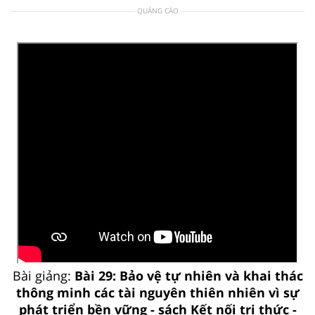
QUẢNG CÁO
Bài giảng:
Bài 29: Bảo vệ tự nhiên và khai thác
thông minh các tài nguyên thiên nhiên vì sự
phát triển bền vững - sách Kết nối tri thức -