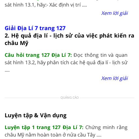
sát hình 13.1, hãy:- Xác định vị trí ....
Xem lời giải
Giải Địa Lí 7 trang 127
2. Hệ quả địa lí - lịch sử của việc phát kiến ra
châu Mỹ
Câu hỏi trang 127 Địa Lí 7:
Đọc thông tin và quan
sát hình 13.2, hãy phân tích các hệ quả địa lí - lịch sử
....
Xem lời giải
QUẢNG CÁO
Luyện tập & Vận dụng
Luyện tập 1 trang 127 Địa Lí 7:
Chứng minh rằng
châu Mỹ nằm hoàn toàn ở nửa cầu Tây ....