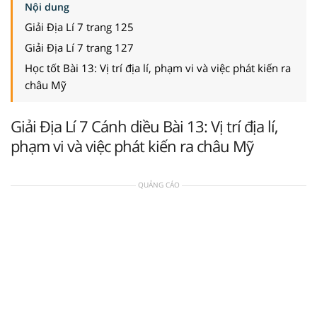
Nội dung
Giải Địa Lí 7 trang 125
Giải Địa Lí 7 trang 127
Học tốt Bài 13: Vị trí địa lí, phạm vi và việc phát kiến ra
châu Mỹ
Giải Địa Lí 7 Cánh diều Bài 13: Vị trí địa lí,
phạm vi và việc phát kiến ra châu Mỹ
QUẢNG CÁO