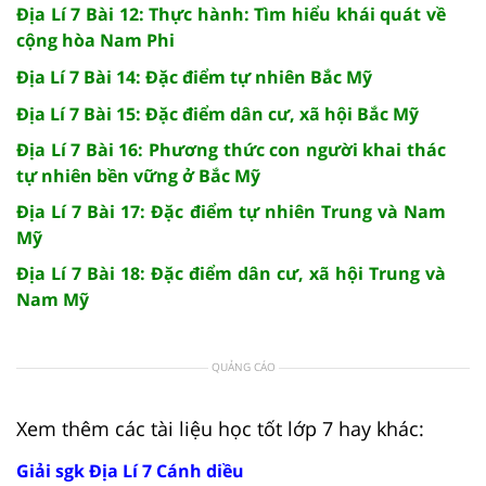
Địa Lí 7 Bài 12: Thực hành: Tìm hiểu khái quát về
cộng hòa Nam Phi
Địa Lí 7 Bài 14: Đặc điểm tự nhiên Bắc Mỹ
Địa Lí 7 Bài 15: Đặc điểm dân cư, xã hội Bắc Mỹ
Địa Lí 7 Bài 16: Phương thức con người khai thác
tự nhiên bền vững ở Bắc Mỹ
Địa Lí 7 Bài 17: Đặc điểm tự nhiên Trung và Nam
Mỹ
Địa Lí 7 Bài 18: Đặc điểm dân cư, xã hội Trung và
Nam Mỹ
QUẢNG CÁO
Xem thêm các tài liệu học tốt lớp 7 hay khác:
Giải sgk Địa Lí 7 Cánh diều