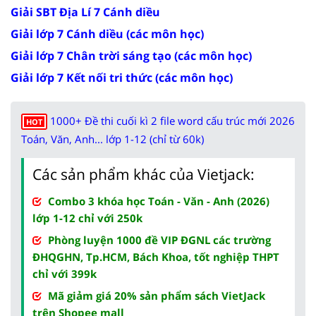
Giải SBT Địa Lí 7 Cánh diều
Giải lớp 7 Cánh diều (các môn học)
Giải lớp 7 Chân trời sáng tạo (các môn học)
Giải lớp 7 Kết nối tri thức (các môn học)
1000+ Đề thi cuối kì 2 file word cấu trúc mới 2026
HOT
Toán, Văn, Anh... lớp 1-12 (chỉ từ 60k)
Các sản phẩm khác của Vietjack:
Combo 3 khóa học Toán - Văn - Anh (2026)
lớp 1-12 chỉ với 250k
Phòng luyện 1000 đề VIP ĐGNL các trường
ĐHQGHN, Tp.HCM, Bách Khoa, tốt nghiệp THPT
chỉ với 399k
Mã giảm giá 20% sản phẩm sách VietJack
trên Shopee mall