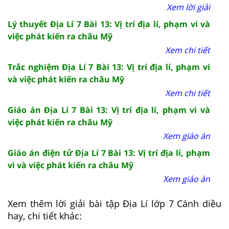
Xem lời giải
Lý thuyết Địa Lí 7 Bài 13: Vị trí địa lí, phạm vi và
việc phát kiến ra châu Mỹ
Xem chi tiết
Trắc nghiệm Địa Lí 7 Bài 13: Vị trí địa lí, phạm vi
và việc phát kiến ra châu Mỹ
Xem chi tiết
Giáo án Địa Lí 7 Bài 13: Vị trí địa lí, phạm vi và
việc phát kiến ra châu Mỹ
Xem giáo án
Giáo án điện tử Địa Lí 7 Bài 13: Vị trí địa lí, phạm
vi và việc phát kiến ra châu Mỹ
Xem giáo án
Xem thêm lời giải bài tập Địa Lí lớp 7 Cánh diều
hay, chi tiết khác: