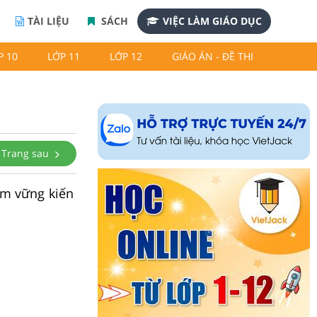
TÀI LIỆU
SÁCH
VIỆC LÀM GIÁO DỤC
P 10
LỚP 11
LỚP 12
GIÁO ÁN - ĐỀ THI
Trang sau
ắm vững kiến