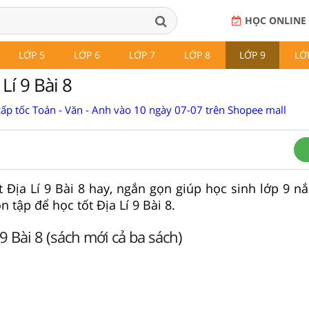
HỌC ONLINE
LỚP 5
LỚP 6
LỚP 7
LỚP 8
LỚP 9
LỚ
Lí 9 Bài 8
cấp tốc Toán - Văn - Anh vào 10 ngày 07-07 trên Shopee mall
t Địa Lí 9 Bài 8 hay, ngắn gọn giúp học sinh lớp 9 n
n tập để học tốt Địa Lí 9 Bài 8.
 9 Bài 8 (sách mới cả ba sách)