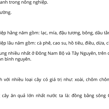
anh trong nông nghiệp.
ường.
p hằng năm gồm: lạc, mía, đậu tương, bông, dâu tằm
p lâu năm gồm: cà phê, cao su, hồ tiêu, điều, dừa, c
rung nhiều nhất ở Đông Nam Bộ và Tây Nguyên, trên c
án bình nguyên.
h với nhiều loại cây có giá trị như: xoài, chôm chô
g cây ăn quả lớn nhất nước ta là: đồng bằng sông