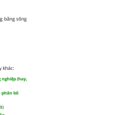
ng bằng sông
y khác:
 nghiệp (hay,
à phân bố
t)
sản