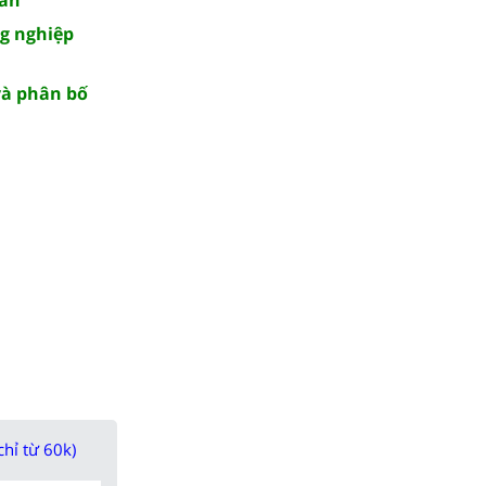
ng nghiệp
và phân bố
chỉ từ 60k)