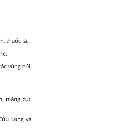
, thuốc lá.
hè.
ác vùng núi,
m, măng cụt,
 Cửu Long và