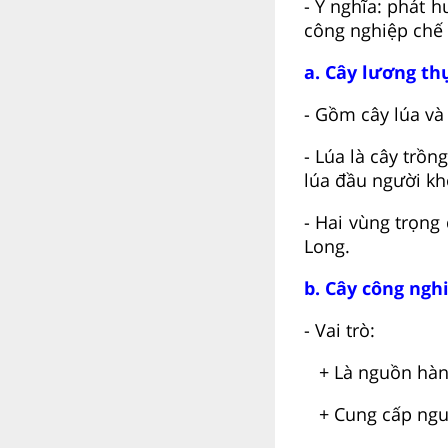
- Ý nghĩa: phát 
công nghiệp chế 
a. Cây lương th
- Gồm cây lúa và
- Lúa là cây trồn
lúa đầu người kh
- Hai vùng trọng
Long.
b. Cây công ngh
- Vai trò:
+ Là nguồn hàng 
+ Cung cấp nguy