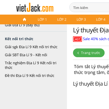
Địa Lí 9
LỚP 1
LỚP 2
LỚP 3
LỚP 4
Giải Địa Lí 9 (đầy đủ)
Lý thuyết Địa 
Sale 40% sách 
Kết nối tri thức
HOT
Giải sgk Địa Lí 9 Kết nối tri thức
Trang trước
Giải SBT Địa Lí 9 - Kết nối
Trắc nghiệm Địa Lí 9 Kết nối tri
Tóm tắt Lý thuyế
thức
thức trọng tâm, ô
Đề thi Địa Lí 9 Kết nối tri thức
Lý thuyết Địa Lí