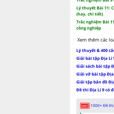
Lý thuyết Bài 11:
(hay, chi tiết)
Trắc nghiệm Bài 1
công nghiệp
Xem thêm các loạt
Lý thuyết & 400 câ
Giải bài tập Địa Lí
Giải sách bài tập Đ
Giải vở bài tập Địa
Giải tập bản đồ Địa
Đề thi Địa Lí 9 có 
1000+ Đề thi 
HOT