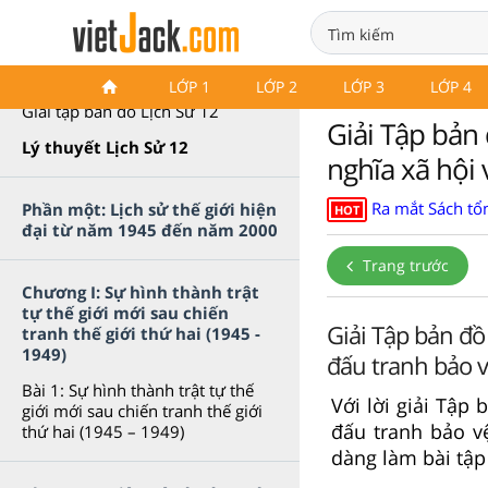
Giải tập bản đồ Lịch Sử 12
LỚP 1
LỚP 2
LỚP 3
LỚP 4
Giải tập bản đồ Lịch Sử 12
Giải Tập bản
Lý thuyết Lịch Sử 12
nghĩa xã hội
Ra mắt Sách tổn
Phần một: Lịch sử thế giới hiện
HOT
đại từ năm 1945 đến năm 2000
Trang trước
Chương I: Sự hình thành trật
tự thế giới mới sau chiến
Giải Tập bản đồ
tranh thế giới thứ hai (1945 -
1949)
đấu tranh bảo v
Bài 1: Sự hình thành trật tự thế
Với lời giải Tập
giới mới sau chiến tranh thế giới
đấu tranh bảo v
thứ hai (1945 – 1949)
dàng làm bài tập