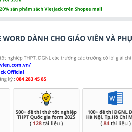
 20% sản phẩm sách VietJack trên Shopee mall
ILE WORD DÀNH CHO GIÁO VIÊN VÀ PH
 tốt nghiệp THPT, DGNL các trường các trường có lời giải chi 
ovien.com.vn/
ack Official
ăng ký :
084 283 45 85
ốt nghiệp
100+ đề thi ĐGNL ĐHQG
Đề thi giữa kì
orm 2025
Hà Nội, Tp.Hồ Chí Minh...
(
143
tài 
u )
(
84
tài liệu )