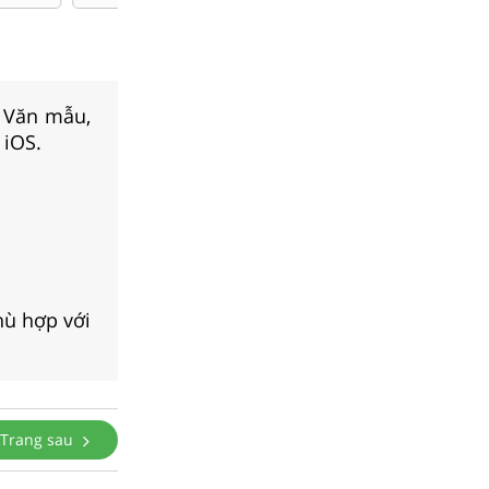
, Văn mẫu,
 iOS.
hù hợp với
Trang sau