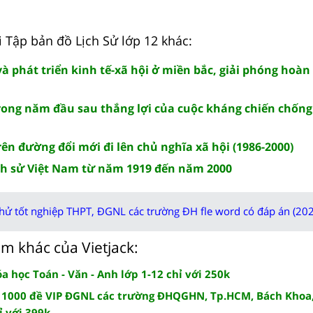
i Tập bản đồ Lịch Sử lớp 12 khác:
và phát triển kinh tế-xã hội ở miền bắc, giải phóng hoà
trong năm đầu sau thắng lợi của cuộc kháng chiến chống
rên đường đổi mới đi lên chủ nghĩa xã hội (1986-2000)
lịch sử Việt Nam từ năm 1919 đến năm 2000
thử tốt nghiệp THPT, ĐGNL các trường ĐH fle word có đáp án (202
m khác của Vietjack:
 học Toán - Văn - Anh lớp 1-12 chỉ với 250k
 1000 đề VIP ĐGNL các trường ĐHQGHN, Tp.HCM, Bách Khoa,
ỉ với 399k