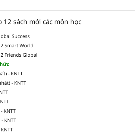
ớp 12 sách mới các môn học
lobal Success
 12 Smart World
12 Friends Global
thức
ất) - KNTT
nhất) - KNTT
KNTT
 KNTT
 - KNTT
2 - KNTT
- KNTT