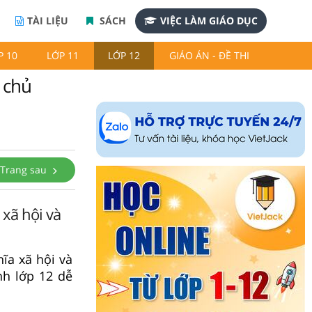
TÀI LIỆU
SÁCH
VIỆC LÀM GIÁO DỤC
P 10
LỚP 11
LỚP 12
GIÁO ÁN - ĐỀ THI
 chủ
Trang sau
 xã hội và
ĩa xã hội và
nh lớp 12 dễ