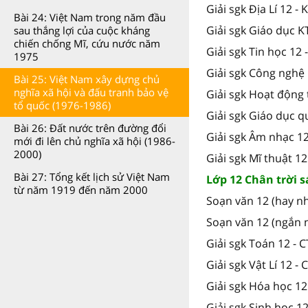
Giải sgk Địa Lí 12 -
Bài 24: Việt Nam trong năm đầu
Giải sgk Giáo dục K
sau thắng lợi của cuộc kháng
chiến chống Mĩ, cứu nước năm
Giải sgk Tin học 12 
1975
Giải sgk Công nghệ 
Bài 25: Việt Nam xây dựng chủ
nghĩa xã hội và đấu tranh bảo vệ
Giải sgk Hoạt động 
tổ quốc (1976-1986)
Giải sgk Giáo dục 
Bài 26: Đất nước trên đường đổi
Giải sgk Âm nhạc 1
mới đi lên chủ nghĩa xã hội (1986-
2000)
Giải sgk Mĩ thuật 1
Bài 27: Tổng kết lịch sử Việt Nam
Lớp 12 Chân trời s
từ năm 1919 đến năm 2000
Soạn văn 12 (hay nh
Soạn văn 12 (ngắn n
Giải sgk Toán 12 - 
Giải sgk Vật Lí 12 - 
Giải sgk Hóa học 12
Giải sgk Sinh học 12