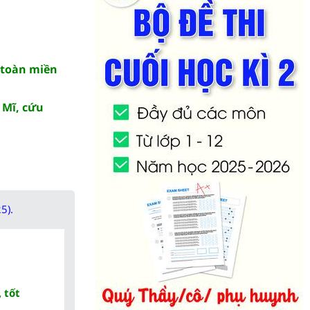
n toàn miền
 Mĩ, cứu
5).
 tốt