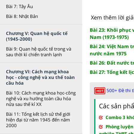
Bài 7: Tây Âu
Bài 8: Nhật Bản
Xem thêm lời giả
Bài 23: Khôi phục 
Chương V: Quan hệ quốc tế
Nam (1973-1975)
(1945-2000)
Bài 24: Việt Nam 
Bài 9: Quan hệ quốc tế trong và
nước năm 1975
sau thời kì chiến tranh lạnh
Bài 26: Đất nước t
Chương VI: Cách mạng khoa
Bài 27: Tổng kết 
học - công nghệ và xu thế toàn
cầu hóa
500+ Đề thi 
HOT
Bài 10: Cách mạng khoa học-công
nghệ và xu hướng toàn cầu hóa
nửa sau thế kỉ XX
Các sản phẩ
Bài 11: Tổng kết lịch sử thế giới
Combo 3 khóa
hiện đại từ năm 1945 đến năm
2000
Phòng luyện
nghiệp THPT ch