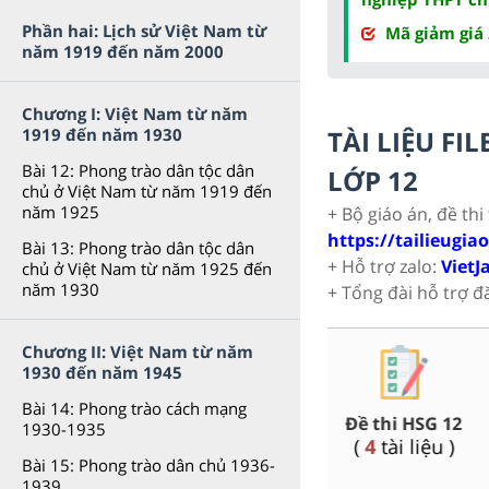
Phần hai: Lịch sử Việt Nam từ
Mã giảm giá
năm 1919 đến năm 2000
Chương I: Việt Nam từ năm
TÀI LIỆU F
1919 đến năm 1930
Bài 12: Phong trào dân tộc dân
LỚP 12
chủ ở Việt Nam từ năm 1919 đến
năm 1925
+ Bộ giáo án, đề thi
https://tailieugia
Bài 13: Phong trào dân tộc dân
+ Hỗ trợ zalo:
VietJ
chủ ở Việt Nam từ năm 1925 đến
năm 1930
+ Tổng đài hỗ trợ đ
Chương II: Việt Nam từ năm
1930 đến năm 1945
Bài 14: Phong trào cách mạng
 Toán,
500+ đề thi thử t
Đề thi HSG 12
1930-1935
THPT Quốc gia f
(
4
tài liệu )
(
128
tài liệ
Bài 15: Phong trào dân chủ 1936-
1939