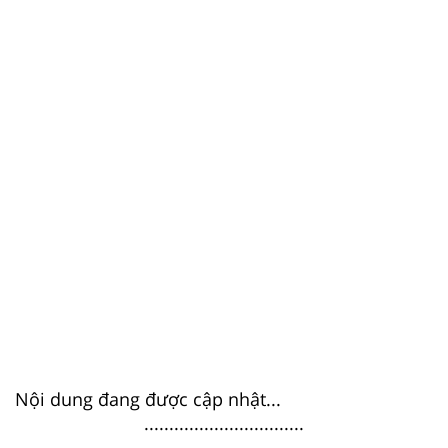
Nội dung đang được cập nhật...
................................
................................