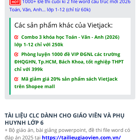
1000+ Đề thi cuối kì 2 file word cấu trúc mới 2026
HOT
Toán, Văn, Anh... lớp 1-12 (chỉ từ 60k)
Các sản phẩm khác của Vietjack:
Combo 3 khóa học Toán - Văn - Anh (2026)
lớp 1-12 chỉ với 250k
Phòng luyện 1000 đề VIP ĐGNL các trường
ĐHQGHN, Tp.HCM, Bách Khoa, tốt nghiệp THPT
chỉ với 399k
Mã giảm giá 20% sản phẩm sách VietJack
trên Shopee mall
TÀI LIỆU CLC DÀNH CHO GIÁO VIÊN VÀ PHỤ
HUYNH LỚP 6
+ Bộ giáo án, bài giảng powerpoint, đề thi file word có
đáp án 2025 tại
https://tailieugiaovien.com.vn/