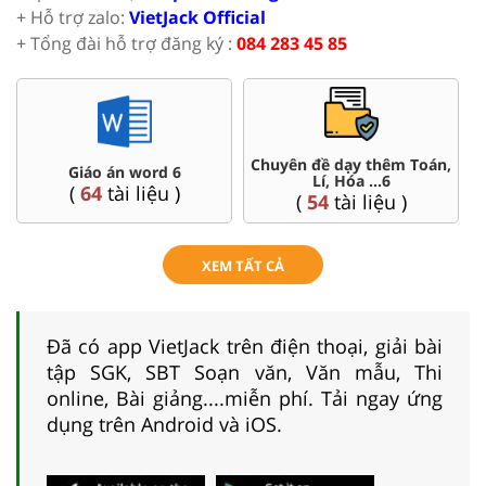
+ Hỗ trợ zalo:
VietJack Official
+ Tổng đài hỗ trợ đăng ký :
084 283 45 85
Chuyên đề dạy thêm Toán,
word 6
Đề thi HSG 
Lí, Hóa ...6
liệu )
(
4
tài liệu 
(
54
tài liệu )
XEM TẤT CẢ
Đã có app VietJack trên điện thoại, giải bài
tập SGK, SBT Soạn văn, Văn mẫu, Thi
online, Bài giảng....miễn phí. Tải ngay ứng
dụng trên Android và iOS.