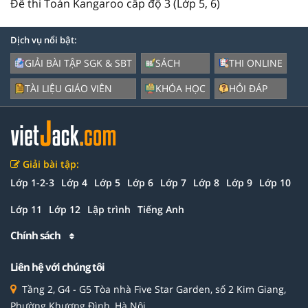
Đề thi Toán Kangaroo cấp độ 3 (Lớp 5, 6)
Dịch vụ nổi bật:
GIẢI BÀI TẬP SGK & SBT
SÁCH
THI ONLINE
TÀI LIỆU GIÁO VIÊN
KHÓA HỌC
HỎI ĐÁP
Giải bài tập:
Lớp 1-2-3
Lớp 4
Lớp 5
Lớp 6
Lớp 7
Lớp 8
Lớp 9
Lớp 10
Lớp 11
Lớp 12
Lập trình
Tiếng Anh
Chính sách
Liên hệ với chúng tôi
Tầng 2, G4 - G5 Tòa nhà Five Star Garden, số 2 Kim Giang,
Phường Khương Đình, Hà Nội