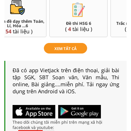
Đề thi HSG 6
Trắc nghiệm đúng sai 6
(
4
tài liệu )
(
26
tài liệu )
XEM TẤT CẢ
Đã có app VietJack trên điện thoại, giải bài
tập SGK, SBT Soạn văn, Văn mẫu, Thi
online, Bài giảng....miễn phí. Tải ngay ứng
dụng trên Android và iOS.
Theo dõi chúng tôi miễn phí trên mạng xã hội
facebook và youtube: