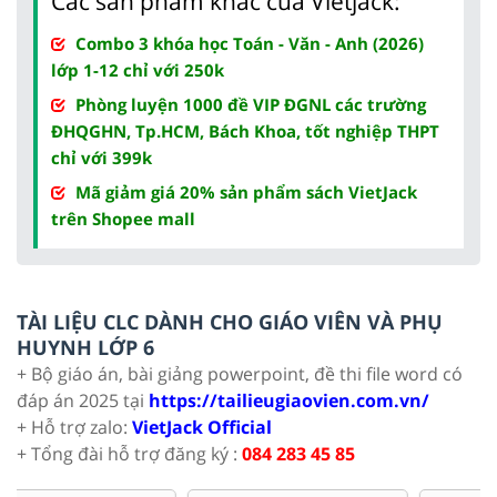
Các sản phẩm khác của Vietjack:
Combo 3 khóa học Toán - Văn - Anh (2026)
lớp 1-12 chỉ với 250k
Phòng luyện 1000 đề VIP ĐGNL các trường
ĐHQGHN, Tp.HCM, Bách Khoa, tốt nghiệp THPT
chỉ với 399k
Mã giảm giá 20% sản phẩm sách VietJack
trên Shopee mall
TÀI LIỆU CLC DÀNH CHO GIÁO VIÊN VÀ PHỤ
HUYNH LỚP 6
+ Bộ giáo án, bài giảng powerpoint, đề thi file word có
đáp án 2025 tại
https://tailieugiaovien.com.vn/
+ Hỗ trợ zalo:
VietJack Official
+ Tổng đài hỗ trợ đăng ký :
084 283 45 85