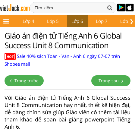
❯
Lớp 3
Lớp 4
Lớp 5
Lớp 6
Lớp 7
Lớp 8
Giáo án điện tử Tiếng Anh 6 Global
Success Unit 8 Communication
Sale 40% sách Toán - Văn - Anh 6 ngày 07-07 trên
HOT
Shopee mall
Trang trước
Trang sau
Với Giáo án điện tử Tiếng Anh 6 Global Success
Unit 8 Communication hay nhất, thiết kế hiện đại,
dễ dàng chỉnh sửa giúp Giáo viên có thêm tài liệu
tham khảo để soạn bài giảng powerpoint Tiếng
Anh 6.