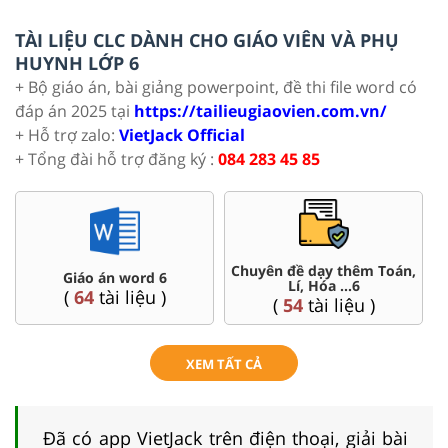
TÀI LIỆU CLC DÀNH CHO GIÁO VIÊN VÀ PHỤ
HUYNH LỚP 6
+ Bộ giáo án, bài giảng powerpoint, đề thi file word có
đáp án 2025 tại
https://tailieugiaovien.com.vn/
+ Hỗ trợ zalo:
VietJack Official
+ Tổng đài hỗ trợ đăng ký :
084 283 45 85
n,
Đề thi HSG 6
Trắc nghiệm đúng sai 6
(
4
tài liệu )
(
26
tài liệu )
XEM TẤT CẢ
Đã có app VietJack trên điện thoại, giải bài