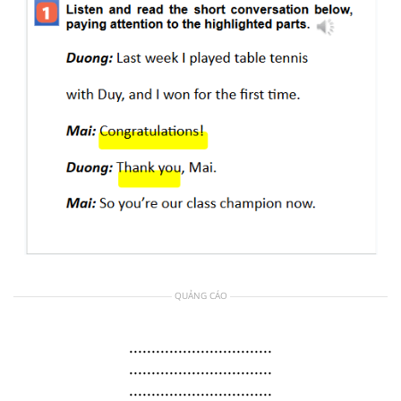
QUẢNG CÁO
................................
................................
................................