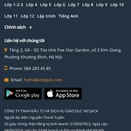
Lớp 1-2-3
Lớp 4
Lớp 5
Lớp 6
Lớp 7
Lớp 8
Lớp 9
Lớp 10
Lớp 11
Lớp 12
Lập trình
Tiếng Anh
Chính sách
Liên hệ với chúng tôi
Tầng 2, G4 - G5 Tòa nhà Five Star Garden, số 2 Kim Giang,
Phường Khương Đình, Hà Nội
Phone: 084 283 45 85
Email:
hotro@vietjack.com
CÔNG TY TNHH ĐẦU TƯ VÀ DỊCH VỤ GIÁO DỤC VIETJACK
Người đại diện: Nguyễn Thanh Tuyền
Số giấy chứng nhận đăng ký kinh doanh: 0108307822, ngày cấp:
04/06/2018, nơi cấp: Sở Kế hoạch và Đầu tư thành phố Hà Nội.