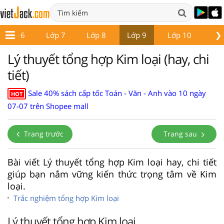
❯
Lớp 6
Lớp 7
Lớp 8
Lớp 9
Lớp 10
Lớ
Lý thuyết tổng hợp Kim loại (hay, chi
tiết)
Sale 40% sách cấp tốc Toán - Văn - Anh vào 10 ngày
HOT
07-07 trên Shopee mall
Trang trước
Trang sau
Bài viết Lý thuyết tổng hợp Kim loại hay, chi tiết
giúp bạn nắm vững kiến thức trọng tâm về Kim
loại.
Trắc nghiệm tổng hợp Kim loại
Lý thuyết tổng hợp Kim loại