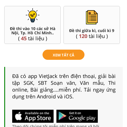
Đề thi vào 10 các sở Hà
Đề thi giữa kì, cuối kì 9
Nội, Tp. Hồ Chí Minh..
(
120
tài liệu )
(
45
tài liệu )
XEM TẤT CẢ
Đã có app VietJack trên điện thoại, giải bài
tập SGK, SBT Soạn văn, Văn mẫu, Thi
online, Bài giảng....miễn phí. Tải ngay ứng
dụng trên Android và iOS.
Theo dõi chúng tôi miễn phí trên mạng xã hội