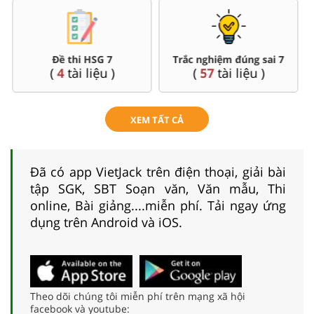
Đề thi HSG 7
Trắc nghiệm đúng sai 7
(
4
tài liệu )
(
57
tài liệu )
XEM TẤT CẢ
Đã có app VietJack trên điện thoại, giải bài
tập SGK, SBT Soạn văn, Văn mẫu, Thi
online, Bài giảng....miễn phí. Tải ngay ứng
dụng trên Android và iOS.
Theo dõi chúng tôi miễn phí trên mạng xã hội
facebook và youtube: