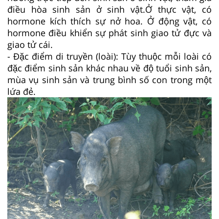
điều hòa sinh sản ở sinh vật.
Ở thực vật, có
hormone kích thích sự nở hoa. Ở động vật, có
hormone điều khiển sự phát sinh giao tử đực và
giao tử cái.
- Đặc điểm di truyền (loài): Tùy thuộc mỗi loài có
đặc điểm sinh sản khác nhau về độ tuổi sinh sản,
mùa vụ sinh sản và trung bình số con trong một
lứa đẻ.