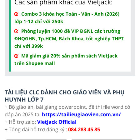
Các sản phẩm khác của Vietjack:
Combo 3 khóa học Toán - Văn - Anh (2026)
lớp 1-12 chỉ với 250k
Phòng luyện 1000 đề VIP ĐGNL các trường
ĐHQGHN, Tp.HCM, Bách Khoa, tốt nghiệp THPT
chỉ với 399k
Mã giảm giá 20% sản phẩm sách VietJack
trên Shopee mall
TÀI LIỆU CLC DÀNH CHO GIÁO VIÊN VÀ PHỤ
HUYNH LỚP 7
+ Bộ giáo án, bài giảng powerpoint, đề thi file word có
đáp án 2025 tại
https://tailieugiaovien.com.vn/
+ Hỗ trợ zalo:
VietJack Official
+ Tổng đài hỗ trợ đăng ký :
084 283 45 85