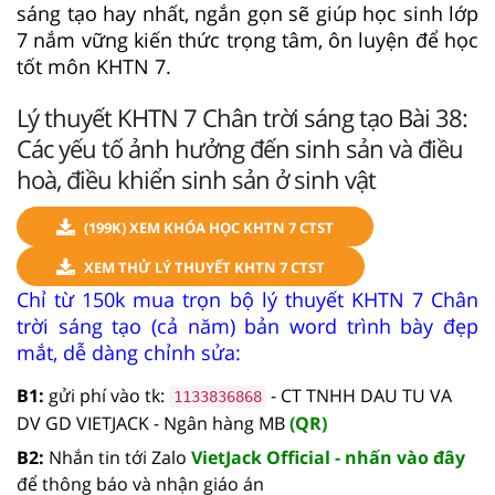
sáng tạo hay nhất, ngắn gọn sẽ giúp học sinh lớp
7 nắm vững kiến thức trọng tâm, ôn luyện để học
tốt môn KHTN 7.
Lý thuyết KHTN 7 Chân trời sáng tạo Bài 38:
Các yếu tố ảnh hưởng đến sinh sản và điều
hoà, điều khiển sinh sản ở sinh vật
(199K) XEM KHÓA HỌC KHTN 7 CTST
XEM THỬ LÝ THUYẾT KHTN 7 CTST
Chỉ từ 150k mua trọn bộ lý thuyết KHTN 7 Chân
trời sáng tạo (cả năm) bản word trình bày đẹp
mắt, dễ dàng chỉnh sửa:
B1:
gửi phí vào tk:
- CT TNHH DAU TU VA
1133836868
DV GD VIETJACK - Ngân hàng MB
(QR)
B2:
Nhắn tin tới Zalo
VietJack Official - nhấn vào đây
để thông báo và nhận giáo án