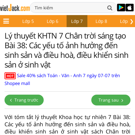
❯
Lớp 4
Lớp 5
Lớp 6
Lớp 7
Lớp 8
Lớp 9
Lý thuyết KHTN 7 Chân trời sáng tạo
Bài 38: Các yếu tố ảnh hưởng đến
sinh sản và điều hoà, điều khiển sinh
sản ở sinh vật
Sale 40% sách Toán - Văn - Anh 7 ngày 07-07 trên
HOT
Shopee mall
Trang trước
Trang sau
Với tóm tắt lý thuyết Khoa học tự nhiên 7 Bài 38:
Các yếu tố ảnh hưởng đến sinh sản và điều hoà,
điều khiển sinh sản ở sinh vật sách Chân trời